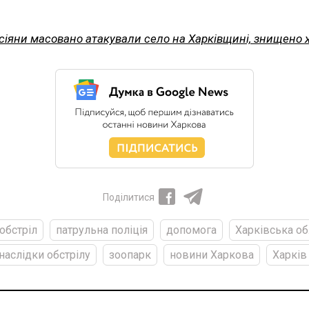
сіяни масовано атакували село на Харківщині, знищено ж
Поділитися
обстріл
патрульна поліція
допомога
Харківська об
наслідки обстрілу
зоопарк
новини Харкова
Харків