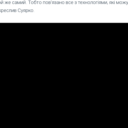
ой же самий. Тобто пов'язано все з технологіями, які можут
ідкреслив Суярко.