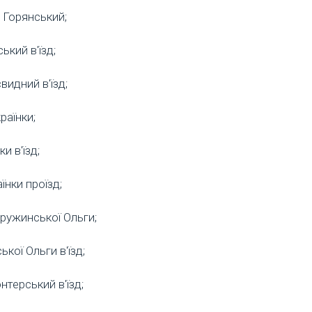
. Горянський;
ький в'їзд;
видний в'їзд;
раїнки;
ки в'їзд;
їнки проїзд;
оружинської Ольги;
кої Ольги в'їзд;
нтерський в'їзд;