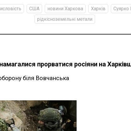
исловість
США
новини Харкова
Харків
Суярко 
рідкісноземельні метали
намагалися прорватися росіяни на Харківщ
оборону біля Вовчанська