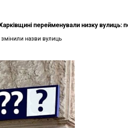
 Харківщині перейменували низку вулиць: п
и змінили назви вулиць