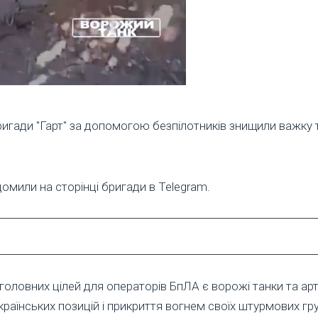
игади "Гарт" за допомогою безпілотників знищили важку т
домили на сторінці бригади в Telegram.
головних цілей для операторів БпЛА є ворожі танки та арти
раїнських позицій і прикриття вогнем своїх штурмових гру