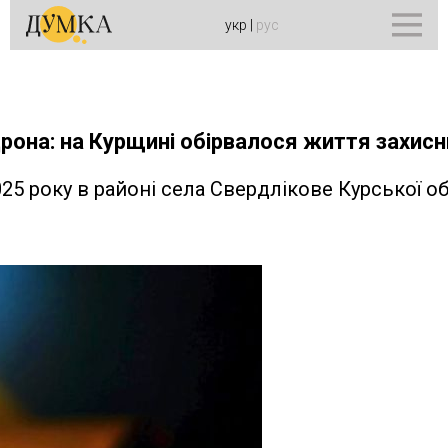
укр
|
рус
дрона: на Курщині обірвалося життя захис
25 року в районі села Свердлікове Курської об