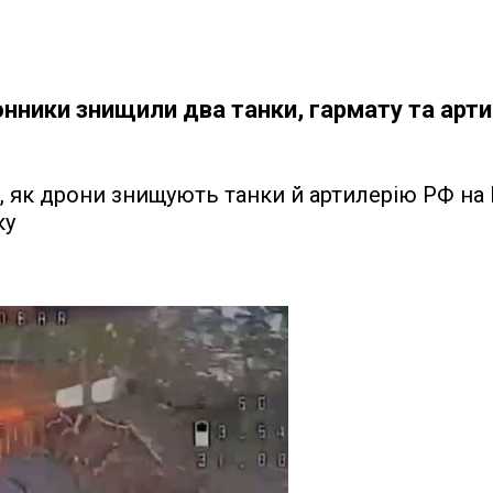
нники знищили два танки, гармату та артил
 як дрони знищують танки й артилерію РФ на
ку