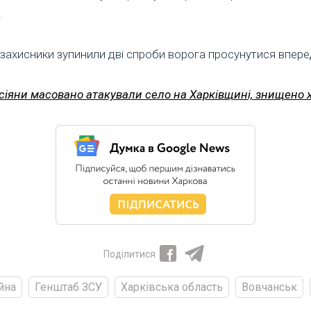
.
захисники зупинили дві спроби ворога просунутися вперед 
сіяни масовано атакували село на Харківщині, знищено ж
Поділитися
йна
Генштаб ЗСУ
Харківська область
Вовчанськ