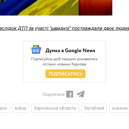
аслідок ДТП за участі "швидкої" постраждали двоє людей 
Поділитися
аїні
війна
Харківська область
Загиблий
новини