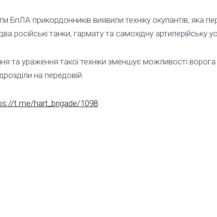
и БпЛА прикордонників виявили техніку окупантів, яка пе
два російські танки, гармату та самохідну артилерійську у
ння та ураження такої техніки зменшує можливості ворога
ідрозділи на передовій.
ps://t.me/hart_brigade/1098