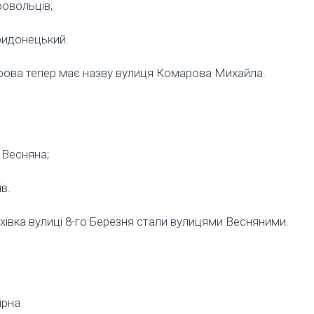
ровольців;
ридонецький.
арова тепер має назву вулиця Комарова Михайла.
 Весняна;
в.
хівка вулиці 8-го Березня стали вулицями Весняними.
ірна