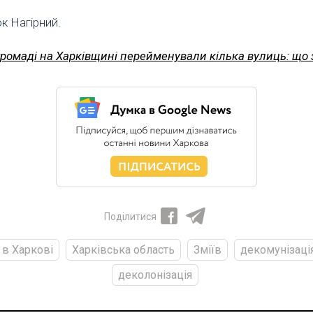
к Нагірний.
громаді на Харківщині перейменували кілька вулиць: що
Поділитися
в Харкові
Харківська область
Зміїв
декомунізаці
деколонізація