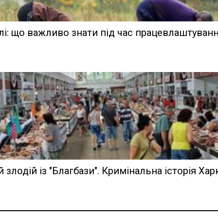
лі: що важливо знати під час працевлаштуван
злодій із "Благбази". Кримінальна історія Хар