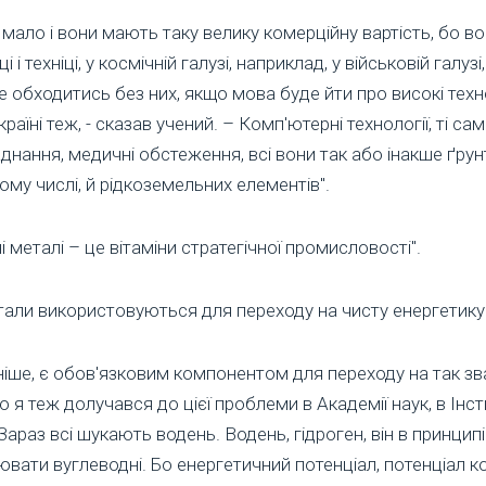
їх мало і вони мають таку велику комерційну вартість, бо 
ці і техніці, у космічній галузі, наприклад, у військовій галузі,
обходитись без них, якщо мова буде йти про високі техно
Україні теж, - сказав учений. – Комп'ютерні технології, ті са
нання, медичні обстеження, всі вони так або інакше ґрун
 тому числі, й рідкоземельних елементів".
 металі – це вітаміни стратегічної промисловості".
етали використовуються для переходу на чисту енергетику
іше, є обов'язковим компонентом для переходу на так звані
 я теж долучався до цієї проблеми в Академії наук, в Інсти
раз всі шукають водень. Водень, гідроген, він в принципі 
ти вуглеводні. Бо енергетичний потенціал, потенціал кори