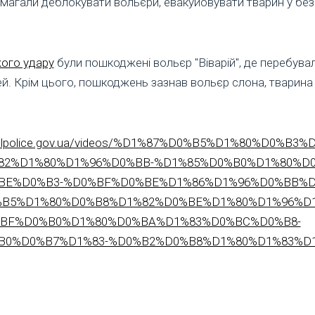
магали деблокувати вольєри, евакуйовувати тварин у без
ого удару
були пошкоджені вольєр "Віварій", де перебувал
й. Крім цього, пошкоджень зазнав вольєр слона, тварина з
atrolpolice.gov.ua/videos/%D1%87%D0%B5%D1%80%D0%
82%D1%80%D1%96%D0%BB-%D1%85%D0%B0%D1%80%D
BE%D0%B3-%D0%BF%D0%BE%D1%86%D1%96%D0%BB%D
B5%D1%80%D0%B8%D1%82%D0%BE%D1%80%D1%96%D1
BF%D0%B0%D1%80%D0%BA%D1%83%D0%BC%D0%B8-
B0%D0%B7%D1%83-%D0%B2%D0%B8%D1%80%D1%83%D