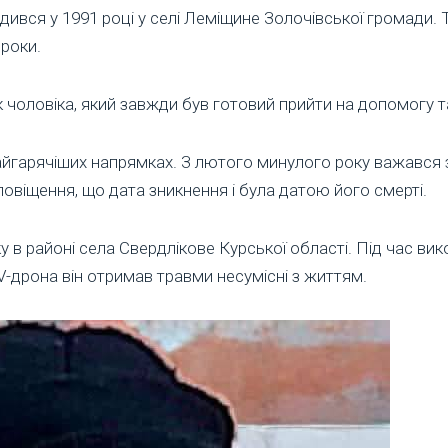
дився у 1991 році у селі Леміщине Золочівської громади. 
 роки.
 чоловіка, який завжди був готовий прийти на допомогу т
айгарячіших напрямках. З лютого минулого року важався з
овіщення, що дата зникнення і була датою його смерті.
у в районі села Свердлікове Курської області. Під час в
V-дрона він отримав травми несумісні з життям.