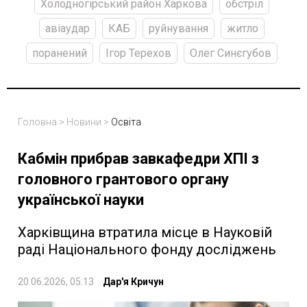
Холодногірський район Харкова
обстріл
авіаудар
КАБ
руйнування
житло
поранений
Ігор Терехов
Олег Синєгубов
Головна
>
Новини
>
Освіта
Кабмін прибрав завкафедри ХПІ з
головного грантового органу
української науки
Харківщина втратила місце в Науковій
раді Національного фонду досліджень
20.06.2026, 05:13
Дар'я Кричун