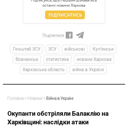
Поділитися
Генштаб ЗСУ
ЗСУ
військові
Куп'янськ
Вовчанськ
статистика
новини Харкова
Харківська область
війна в Україні
Головна
>
Новини
>
Війна в Україні
Окупанти обстріляли Балаклію на
Харківщині: наслідки атаки