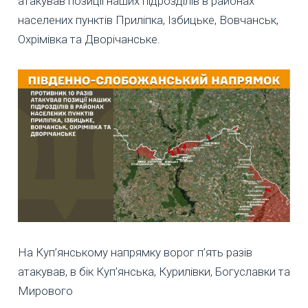
атакував позиції наших підрозділів в районах
населених пунктів Приліпка, Ізбицьке, Вовчанськ,
Охрімівка та Дворічанське.
На Куп’янському напрямку ворог п’ять разів
атакував, в бік Куп’янська, Курилівки, Богуславки та
Мирового