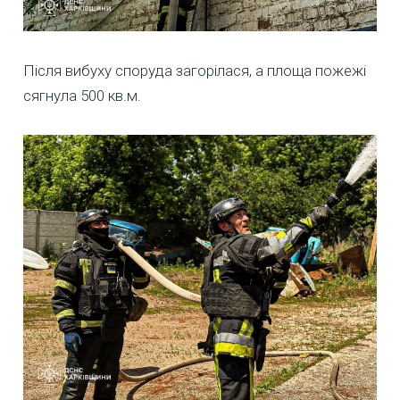
Після вибуху споруда загорілася, а площа пожежі
сягнула 500 кв.м.