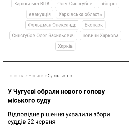
Харківська ВЦА
Олег Синєгубов
обстріл
евакуація
Харківська область
Фельдман Олександр
Екопарк
Синєгубов Олег Васильович
новини Харкова
Харків
Головна
>
Новини
>
Суспільство
У Чугуєві обрали нового голову
міського суду
Відповідне рішення ухвалили збори
суддів 22 червня