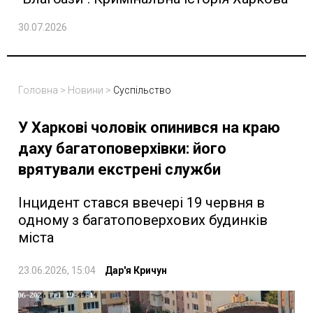
30.07.2026
Головна
>
Новини
>
Суспільство
У Харкові чоловік опинився на краю
даху багатоповерхівки: його
врятували екстрені служби
Інцидент стався ввечері 19 червня в
одному з багатоповерхових будинків
міста
23.06.2026, 15:04
Дар'я Кричун