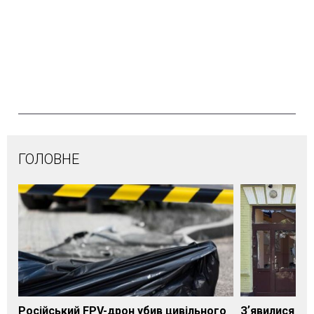
ГОЛОВНЕ
Російський FPV-дрон убив цивільного
Зʼявилися пе