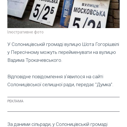
Ілюстративне фото
У Солоницівській громаді вулицю Шота Гогорішвілі
у Пересічному можуть перейменувати на вулицю
Вадима Трокачевського.
Відповідне повідомлення зʼявилося на сайті
Солоницівської селищної ради, передає "Думка".
За даними сільради, у Солоницівській громаді