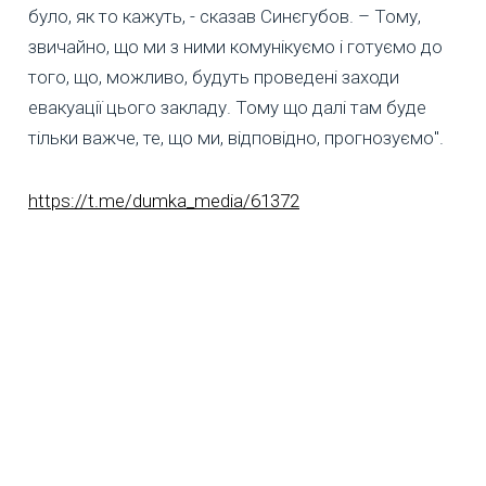
було, як то кажуть, - сказав Синєгубов. – Тому,
звичайно, що ми з ними комунікуємо і готуємо до
того, що, можливо, будуть проведені заходи
евакуації цього закладу. Тому що далі там буде
тільки важче, те, що ми, відповідно, прогнозуємо".
https://t.me/dumka_media/61372