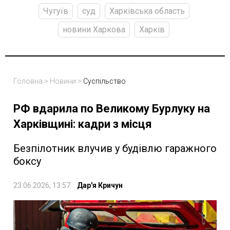
Чугуїв
суд
Харківська область
новини Харкова
Харків
Головна
>
Новини
>
Суспільство
РФ вдарила по Великому Бурлуку на
Харківщині: кадри з місця
Безпілотник влучив у будівлю гаражного
боксу
23.06.2026, 13:57
Дар'я Кричун