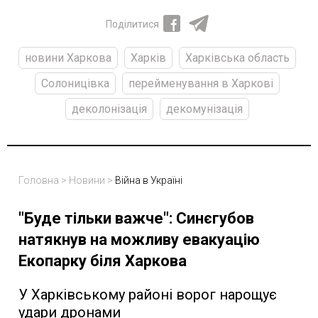
Поділитися
новини Харкова
Харків
Харківська область
Солоницівка
перейменування в Харкові
деколонізація
декомунізація
Головна
>
Новини
>
Війна в Україні
"Буде тільки важче": Синєгубов
натякнув на можливу евакуацію
Екопарку біля Харкова
У Харківському районі ворог нарощує
удари дронами