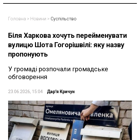
Головна
>
Новини
>
Суспільство
Біля Харкова хочуть перейменувати
вулицю Шота Гогорішвілі: яку назву
пропонують
У громаді розпочали громадське
обговорення
23.06.2026, 15:04
Дар'я Кричун