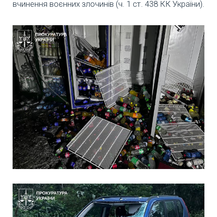
вчинення воєнних злочинів (ч. 1 ст. 438 КК України).