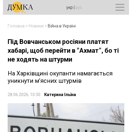
укр
|
рус
Головна
>
Новини
>
Війна в Україні
Під Вовчанськом росіяни платят
хабарі, щоб перейти в "Ахмат”, бо ті
не ходять на штурми
На Харківщині окупанти намагається
уникнути м’ясних штурмів
28.06.2026, 10:30
Катерина Ільїна