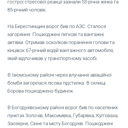
гострої стресової реакції зазнали 53-річна жінка та
85-річний чоловік.
На Берестинщині ворог бив по АЗС. Сталося
загоряння. Пошкоджені легкові та вантажні
автівки. Отримав осколкові поранення голови та
кінцівок 67-річний водій вантажного автомобіля,
який відпочивав у транспортному засобі.
В Ізюмському районі через влучання авіаційної
бомби загорілася лісова підстилка. В селищі
Борова пошкоджено будинок.
В Богодухівському районі ворог бив по населених
пунктах Золочів, Максимівка, Губарівка, Куп'єваха,
Заозерне, Сінне та місту Богодухів. Пошкоджені