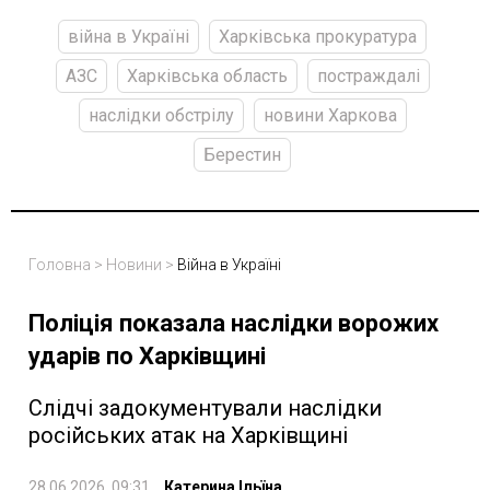
війна в Україні
Харківська прокуратура
АЗС
Харківська область
постраждалі
наслідки обстрілу
новини Харкова
Берестин
Головна
>
Новини
>
Війна в Україні
Поліція показала наслідки ворожих
ударів по Харківщині
Слідчі задокументували наслідки
російських атак на Харківщині
28.06.2026, 09:31
Катерина Ільїна