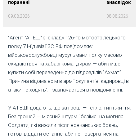
поранені
внаслідок об
09.08.2026
08.08.2026
"Агент "АТЕШ" зі складу 126-го мотострілецького
полку 71-ї дивізії ЗС РФ повідомляє:
військовослужбовці-мусульмани полку масово
скидаються на хабарі командирам — аби лише
купити собі переведення до підрозділів "Ахмат".
Причина відома всім в армії окупантів: кадировці в
атаки не ходять”, - зазначається в повідомленні.
У АТЕШІ додають, що за гроші — тепло, тил і життя.
Без грошей — м'ясний штурм і безіменна могила.
Солдати, які вижили після вовчанських боєнь,
готові віддати останнє, аби не повертатися на