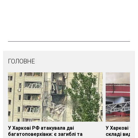
ГОЛОВНЕ
У Харкові РФ атакувала дві
У Харкові ти
багатоповерхівки: є загиблі та
складі видав