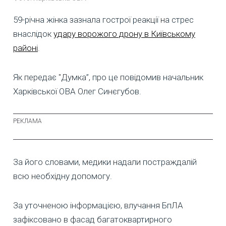
59-річна жінка зазнала гострої реакції на стрес
внаслідок
удару ворожого дрону в Київському
районі
.
Як передає "Думка”, про це повідомив начальник
Харківської ОВА Олег Синєгубов.
За його словами, медики надали постраждалій
всю необхідну допомогу.
За уточненою інформацією, влучання БпЛА
зафіксовано в фасад багатоквартирного