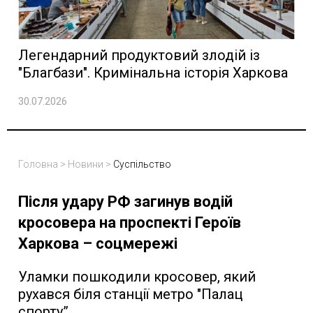
Легендарний продуктовий злодій із
"Благбази". Кримінальна історія Харкова
30.07.2026
Головна
>
Новини
>
Суспільство
Після удару РФ загинув водій
кросовера на проспекті Героїв
Харкова – соцмережі
Уламки пошкодили кросовер, який
рухався біля станції метро "Палац
спорту”