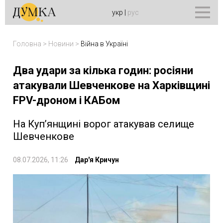
укр
|
рус
Головна
>
Новини
>
Війна в Україні
Два удари за кілька годин: росіяни
атакували Шевченкове на Харківщині
FPV-дроном і КАБом
На Куп’янщині ворог атакував селище
Шевченкове
08.07.2026, 11:26
Дар'я Кричун