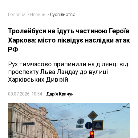
Головна
>
Новини
>
Суспільство
Тролейбуси не їдуть частиною Героїв
Харкова: місто ліквідує наслідки атак
РФ
Рух тимчасово припинили на ділянці від
проспекту Льва Ландау до вулиці
Харківських Дивізій
08.07.2026, 10:54
Дар'я Кричун