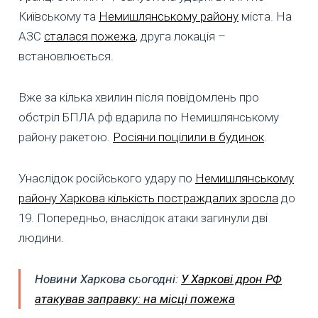
Київському та
Немишлянському району
міста. На
АЗС
сталася пожежа
, друга локація –
встановлюється.
Вже за кілька хвилин після повідомлень про
обстріл БПЛА рф вдарила по Немишлянському
району ракетою.
Росіяни поцілили в будинок
.
Унаслідок російського удару по
Немишлянському
району Харкова кількість постраждалих зросла
до
19. Попередньо, внаслідок атаки загинули дві
людини.
Новини Харкова сьогодні:
У Харкові дрон РФ
атакував заправку: на місці пожежа