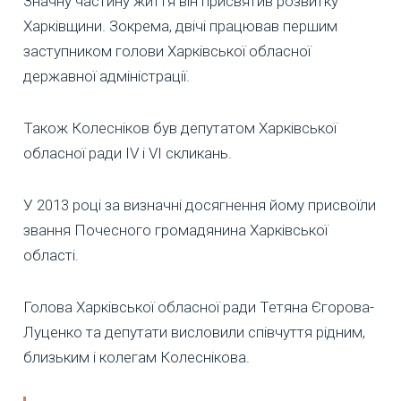
Значну частину життя він присвятив розвитку
Харківщини. Зокрема, двічі працював першим
заступником голови Харківської обласної
державної адміністрації.
Також Колесніков був депутатом Харківської
обласної ради IV і VI скликань.
У 2013 році за визначні досягнення йому присвоїли
звання Почесного громадянина Харківської
області.
Голова Харківської обласної ради Тетяна Єгорова-
Луценко та депутати висловили співчуття рідним,
близьким і колегам Колеснікова.