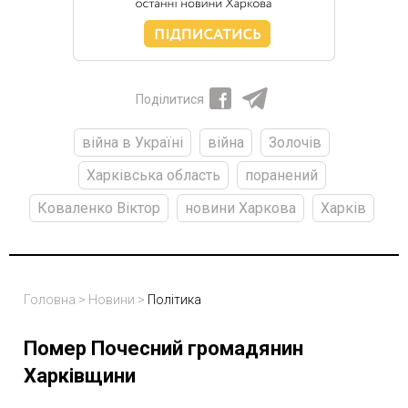
Поділитися
війна в Україні
війна
Золочів
Харківська область
поранений
Коваленко Віктор
новини Харкова
Харків
Головна
>
Новини
>
Політика
Помер Почесний громадянин
Харківщини