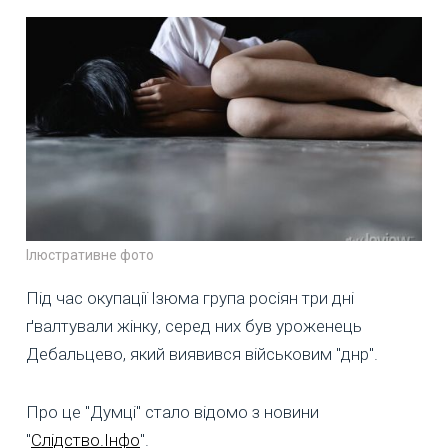
Ілюстративне фото
Під час окупації Ізюма група росіян три дні
ґвалтували жінку, серед них був уроженець
Дебальцево, який виявився військовим "днр".
Про це "Думці" стало відомо з новини
"
Слідство.Інфо
".