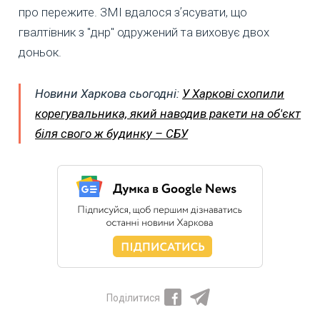
про пережите. ЗМІ вдалося зʼясувати, що
гвалтівник з "днр" одружений та виховує двох
доньок.
Новини Харкова сьогодні:
У Харкові схопили
корегувальника, який наводив ракети на об'єкт
біля свого ж будинку – СБУ
Поділитися