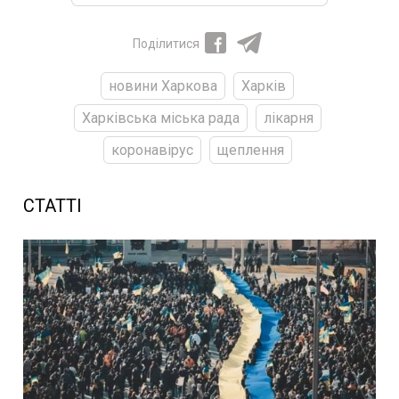
Поділитися
новини Харкова
Харків
Харківська міська рада
лікарня
коронавірус
щеплення
СТАТТІ