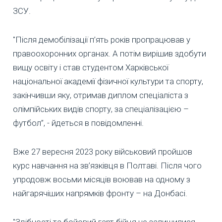
ЗСУ.
"Після демобілізації п’ять років пропрацював у
правоохоронних органах. А потім вирішив здобути
вищу освіту і став студентом Харківської
національної академії фізичної культури та спорту,
закінчивши яку, отримав диплом спеціаліста з
олімпійських видів спорту, за спеціалізацією –
футбол”, - йдеться в повідомленні.
Вже 27 вересня 2023 року військовий пройшов
курс навчання на зв’язківця в Полтаві. Після чого
упродовж восьми місяців воював на одному з
найгарячіших напрямків фронту – на Донбасі.
"Здібності та бойовий гарт бійця не залишилися