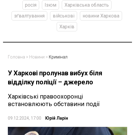
росія
Ізюм
Харківська область
зґвалтування
військові
новини Харкова
Харків
Головна
>
Новини
>
Кримінал
У Харкові пролунав вибух біля
відділку поліції – джерело
Харківські правоохоронці
встановлюють обставини події
09.12.2024, 17:00
Юрій Ларін