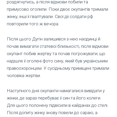
роздягнутись, а після відмови побили та
примусово оголили. Поки двоє окупантів тримали
жінку, інші її гвалтували. Свої дії солдати рф
повторили того ж вечора.
Після цього Дугін залишився з нею наодинці й
почав вимагати статевої близькості, після відмови
окупант побив жертву та почав погрожувати, що
надішле її оголені фото сину, який був українським
правоохоронцем. У сусідньому приміщені тримали
чоловіка жертви.
Наступного дня окупанти намагалися вивідати у
жінки, де зараз перебуває її син та його колеги.
Для цього полонену підвісили в кайданах до стелі.
Після допиту жінку знову повели до сараю, а