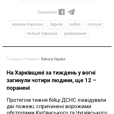
Поділитися
новини Харкова
Харків
вибух
поліція
поліція Харкова
руйнування
Головна
>
Новини
>
Війна в Україні
На Харківщині за тиждень у вогні
загинули чотири людини, ще 12 –
поранені
Протягом тижня бійці ДСНС ліквідували
дві пожежі, спричинені ворожими
обстрілами Куп'янського та Чугуївського