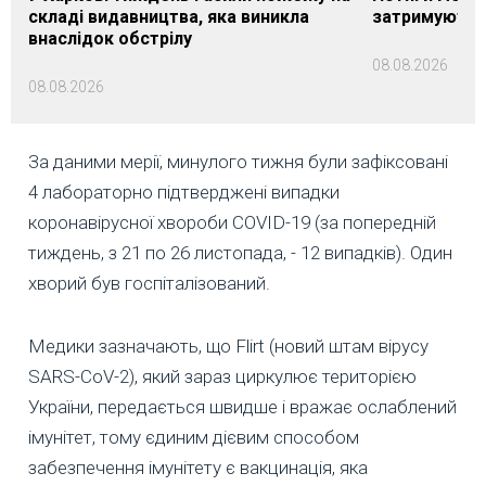
складі видавництва, яка виникла
затримуються
внаслідок обстрілу
08.08.2026
08.08.2026
За даними мерії, минулого тижня були зафіксовані
4 лабораторно підтверджені випадки
коронавірусної хвороби COVID-19 (за попередній
тиждень, з 21 по 26 листопада, - 12 випадків). Один
хворий був госпіталізований.
Медики зазначають, що Flirt (новий штам вірусу
SARS-CoV-2), який зараз циркулює територією
України, передається швидше і вражає ослаблений
імунітет, тому єдиним дієвим способом
забезпечення імунітету є вакцинація, яка