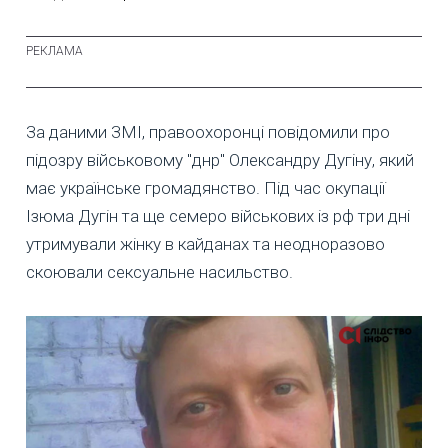
За даними ЗМІ, правоохоронці повідомили про
підозру військовому "днр" Олександру Дугіну, який
має українське громадянство. Під час окупації
Ізюма Дугін та ще семеро військових із рф три дні
утримували жінку в кайданах та неодноразово
скоювали сексуальне насильство.