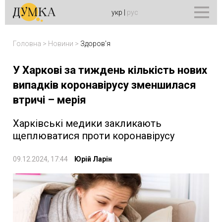
укр
|
рус
Головна
>
Новини
>
Здоров'я
У Харкові за тиждень кількість нових
випадків коронавірусу зменшилася
втричі – мерія
Харківські медики закликають
щеплюватися проти коронавірусу
09.12.2024, 17:44
Юрій Ларін