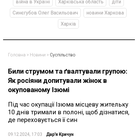
війна в Україні
Харківська область
діти
Синєгубов Олег Васильович
новини Харкова
Харків
Головна
>
Новини
>
Суспільство
Били струмом та ґвалтували групою:
Як росіяни допитували жінок в
окупованому Ізюмі
Під час окупації Ізюма місцеву жительку
10 днів тримали в полоні, щоб дізнатися,
де переховується її син
09.12.2024, 17:03
Дар'я Кричун