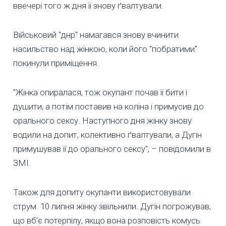
ввечері того ж дня її знову ґвалтували.
Військовий "днр" намагався знову вчинити
насильство над жінкою, коли його "побратими"
покинули приміщення.
"Жінка опиралася, тож окупант почав її бити і
душити, а потім поставив на коліна і примусив до
орального сексу. Наступного дня жінку знову
водили на допит, колективно ґвалтували, а Дугін
примушував її до орального сексу", – повідомили в
ЗМІ.
Також для допиту окупанти використовували
струм. 10 липня жінку звільнили. Дугін погрожував,
що вб’є потерпілу, якщо вона розповість комусь