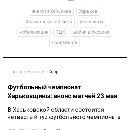
новости Харькова
Харьков
Харьковская область
уклонисты
мобилизация
ТЦК
война в Украине
пропаганда
Главная
>
Новости
>
Спорт
Футбольный чемпионат
Харьковщины: анонс матчей 23 мая
В Харьковской области состоится
четвертый тур футбольного чемпионата