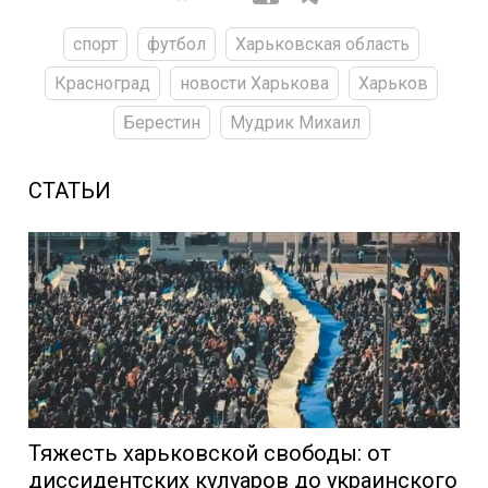
спорт
футбол
Харьковская область
Красноград
новости Харькова
Харьков
Берестин
Мудрик Михаил
СТАТЬИ
Тяжесть харьковской свободы: от
диссидентских кулуаров до украинского