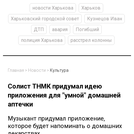
новости Харькова
Харьков
Харьковский городской совет
Кузнецов Иван
ДТП
авария
Погибший
полиция Харькова
расстрел колонны
Главная
>
Новости
>
Культура
Солист ТНМК придумал идею
приложения для "умной" домашней
аптечки
Музыкант придумал приложение,
которое будет напоминать о домашних
лекарствах.