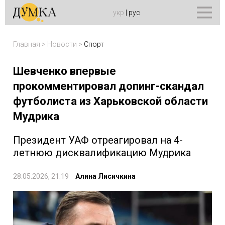
укр
|
рус
Главная
>
Новости
>
Спорт
Шевченко впервые
прокомментировал допинг-скандал
футболиста из Харьковской области
Мудрика
Президент УАФ отреагировал на 4-
летнюю дисквалификацию Мудрика
28.05.2026, 21:19
Алина Лисичкина