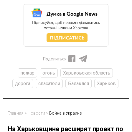
Поделиться
пожар
огонь
Харьковская область
дорога
спасатели
Балаклея
Харьков
Главная
>
Новости
>
Война в Украине
На Харьковщине расширят проект по