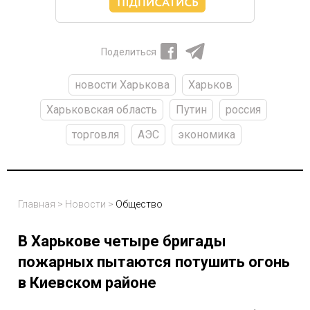
Поделиться
новости Харькова
Харьков
Харьковская область
Путин
россия
торговля
АЭС
экономика
Главная
>
Новости
>
Общество
В Харькове четыре бригады
пожарных пытаются потушить огонь
в Киевском районе