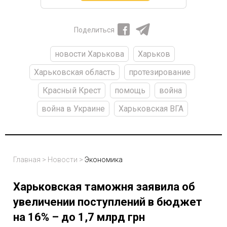
Поделиться
новости Харькова
Харьков
Харьковская область
протезирование
Красный Крест
помощь
война
война в Украине
Харьковская ВГА
Главная
>
Новости
>
Экономика
Харьковская таможня заявила об
увеличении поступлений в бюджет
на 16% – до 1,7 млрд грн