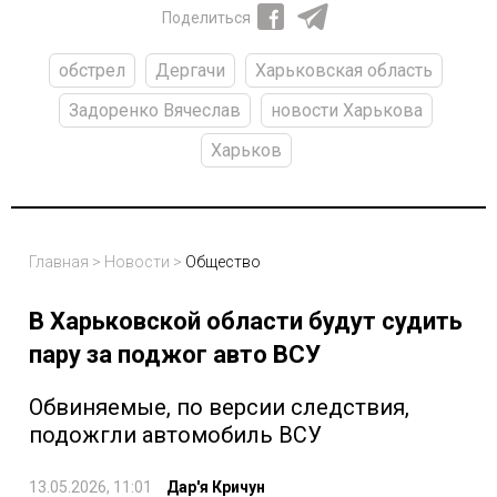
Поделиться
обстрел
Дергачи
Харьковская область
Задоренко Вячеслав
новости Харькова
Харьков
Главная
>
Новости
>
Общество
В Харьковской области будут судить
пару за поджог авто ВСУ
Обвиняемые, по версии следствия,
подожгли автомобиль ВСУ
13.05.2026, 11:01
Дар'я Кричун