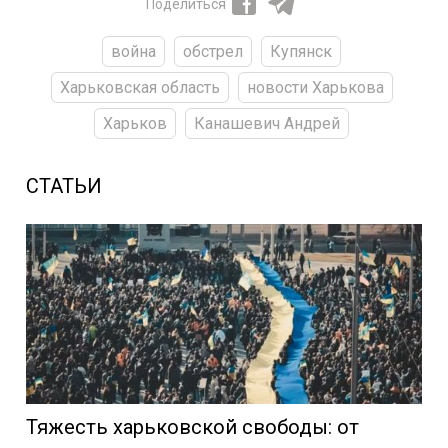
Поделиться
война
обстрел
Купянск
Харьковская область
новости Харькова
Харьков
Канашевич Андрей
СТАТЬИ
Тяжесть харьковской свободы: от