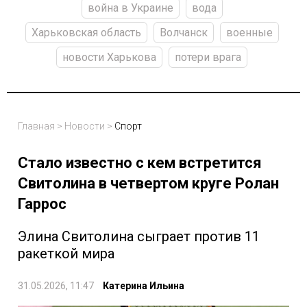
война в Украине
вода
Харьковская область
Волчанск
военные
новости Харькова
потери врага
Главная
>
Новости
>
Спорт
Стало известно с кем встретится
Свитолина в четвертом круге Ролан
Гаррос
Элина Свитолина сыграет против 11
ракеткой мира
31.05.2026, 11:47
Катерина Ильина