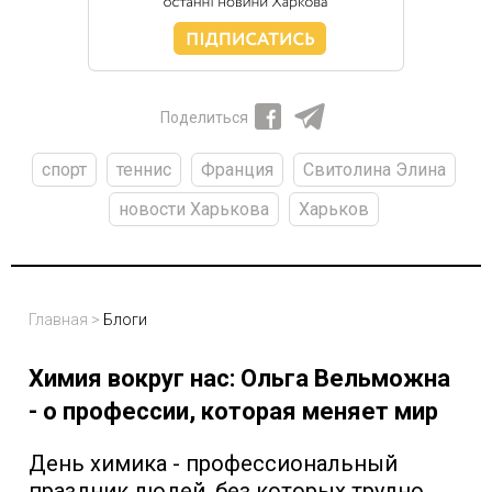
Поделиться
спорт
теннис
Франция
Свитолина Элина
новости Харькова
Харьков
Главная
>
Блоги
Химия вокруг нас: Ольга Вельможна
- о профессии, которая меняет мир
День химика - профессиональный
праздник людей, без которых трудно