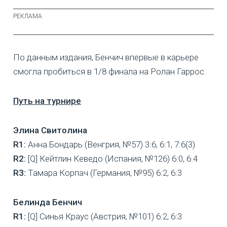
По данным издания, Бенчич впервые в карьере
смогла пробиться в 1/8 финала на Ролан Гаррос.
Путь на турнире
Элина Свитолина
R1:
Анна Бондарь (Венгрия, №57) 3:6, 6:1, 7:6(3)
R2:
[Q] Кейтлин Кеведо (Испания, №126) 6:0, 6:4
R3:
Тамара Корпач (Германия, №95) 6:2, 6:3
Белинда Бенчич
R1:
[Q] Синья Краус (Австрия, №101) 6:2, 6:3