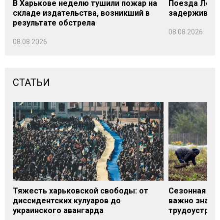
В Харькове неделю тушили пожар на
Поезда Лозо
складе издательства, возникший в
задерживаютс
результате обстрела
08.08.2026
08.08.2026
СТАТЬИ
Тяжесть харьковской свободы: от
Сезонная под
диссидентских кулуаров до
важно знать
украинского авангарда
трудоустрой