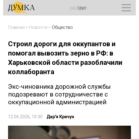
укр
|
рус
Главная
>
Новости
>
Общество
Строил дороги для оккупантов и
помогал вывозить зерно в РФ: в
Харьковской области разоблачили
коллаборанта
Экс-чиновника дорожной службы
подозревают в сотрудничестве с
оккупационной администрацией
12.06.2026, 10:30
Дар'я Кричун