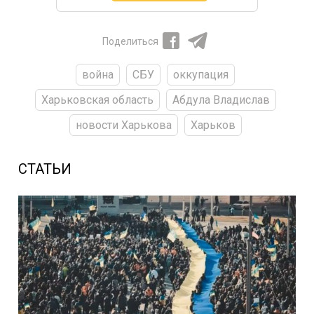
Поделиться
война
СБУ
оккупация
Харьковская область
Абдула Владислав
новости Харькова
Харьков
СТАТЬИ