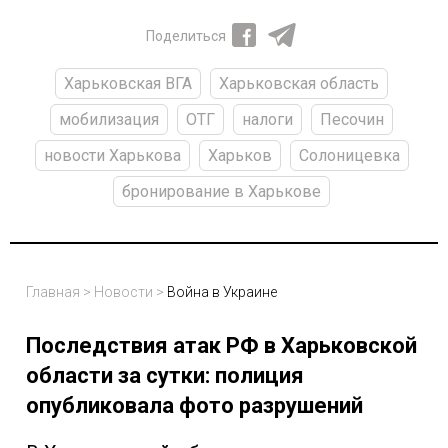
Поделиться
Харьковская ВГА
Харьковская область
мобилизация
ОТГ
налоги
Песочин
новости Харькова
Харьков
Солоницевка
бронирование в Харькове
Главная
>
Новости
>
Война в Украине
Последствия атак РФ в Харьковской
области за сутки: полиция
опубликовала фото разрушений