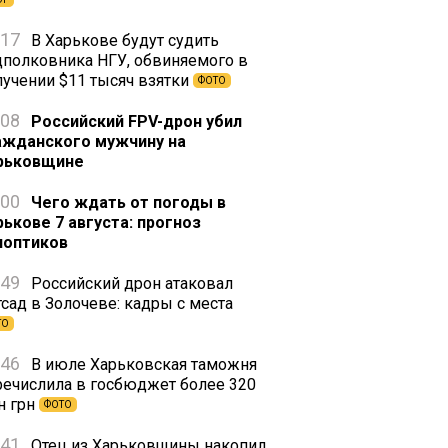
:17
В Харькове будут судить
дполковника НГУ, обвиняемого в
лучении $11 тысяч взятки
ФОТО
:08
Российский FPV-дрон убил
ажданского мужчину на
рьковщине
:00
Чего ждать от погоды в
рькове 7 августа: прогноз
ноптиков
:49
Российский дрон атаковал
тсад в Золочеве: кадры с места
ТО
:46
В июле Харьковская таможня
речислила в госбюджет более 320
н грн
ФОТО
:41
Отец из Харьковщины накопил