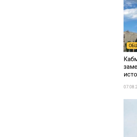
ОБ
Кабм
заме
ист
07.08.