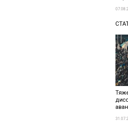
07.08.
СТА
Тяже
дисс
аван
31.07.