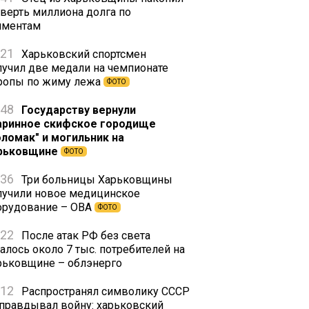
тверть миллиона долга по
иментам
:21
Харьковский спортсмен
лучил две медали на чемпионате
ропы по жиму лежа
ФОТО
:48
Государству вернули
аринное скифское городище
оломак" и могильник на
рьковщине
ФОТО
:36
Три больницы Харьковщины
лучили новое медицинское
орудование – ОВА
ФОТО
:22
После атак РФ без света
алось около 7 тыс. потребителей на
рьковщине – облэнерго
:12
Распространял символику СССР
оправдывал войну: харьковский