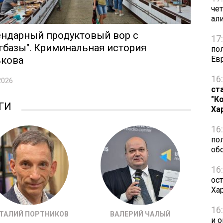
че
ал
ендарный продуктовый вор с
17
гбазы". Криминальная история
по
ькова
Ев
16
2026
ст
"К
ГИ
Ха
16
по
об
16
ост
Ха
16
ТАЛИЙ ПОРТНИКОВ
ВАЛЕРИЙ ЧАЛЫЙ
и 