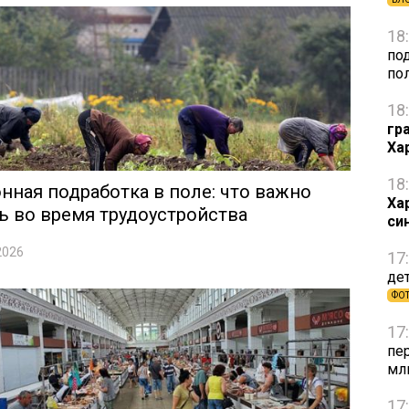
18
по
по
18
гр
Ха
18
нная подработка в поле: что важно
Ха
ь во время трудоустройства
си
2026
17
де
ФО
17
пе
мл
17