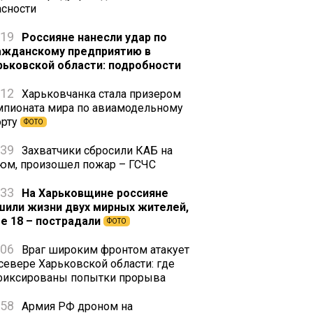
асности
:19
Россияне нанесли удар по
ажданскому предприятию в
рьковской области: подробности
:12
Харьковчанка стала призером
мпионата мира по авиамодельному
орту
ФОТО
:39
Захватчики сбросили КАБ на
юм, произошел пожар – ГСЧС
:33
На Харьковщине россияне
шили жизни двух мирных жителей,
е 18 – пострадали
ФОТО
:06
Враг широким фронтом атакует
 севере Харьковской области: где
фиксированы попытки прорыва
:58
Армия РФ дроном на