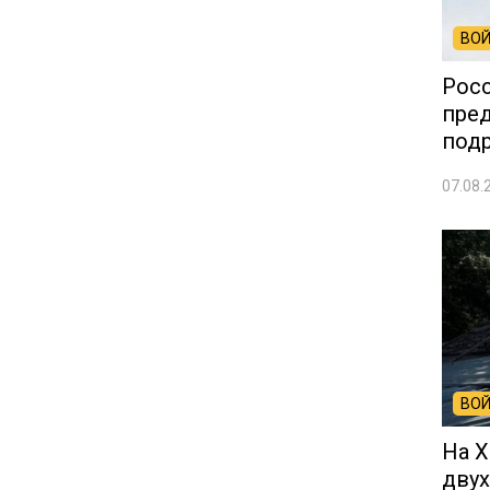
ВОЙ
Росс
пред
под
07.08.
ВОЙ
На 
двух