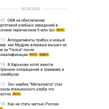
06.08.2026
:45
ОВА на обеспечение
ергетикой учебных заведений в
сочине перечислила 9 млн грн
ФОТО
:15
Аплодисменты трибун и новый
мер: как Мудрик впервые вышел на
е за "Челси" после
сквалификации
ФОТО
ВИДЕО
:18
В Харькове хотят ввести
стренное оповещение в трамваях и
оллейбусах
:15
Экс-хавбек "Металлиста" стал
оком итальянского клуба: что
вестно
ФОТО
:18
Как не стать частью России
ОГ