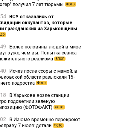
логер" получил 7 лет тюрьмы
ФОТО
:54
ВСУ отказались от
квидации оккупантов, которые
ли гражданских из Харьковщины
ДЕО
:49
Более половины людей в мире
вут хуже, чем вы. Попытка сеанса
ложительного реализма
БЛОГ
:40
Исчез после ссоры с мамой: в
рьковской области разыскали 15-
тнего подростка
ФОТО
:18
В Харькове возле станции
тро подсветили зеленую
мпозицию (ФОТОФАКТ)
ФОТО
:02
В Изюме временно перекроют
реправу 7 июля: детали
ФОТО