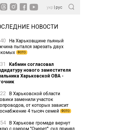
укр
|
рус
ОСЛЕДНИЕ НОВОСТИ
:40
На Харьковщине пьяный
жчина пытался зарезать двух
акомых
ФОТО
:31
Кабмин согласовал
ндидатуру нового заместителя
чальника Харьковской ОВА -
точник
:22
В Харьковской области
зовики заменили участок
зопроводов, от которых зависит
зоснабжение 4 тысяч семей
ФОТО
:54
В Харькове громаде вернут
млю с озером "Очерет": суд принял