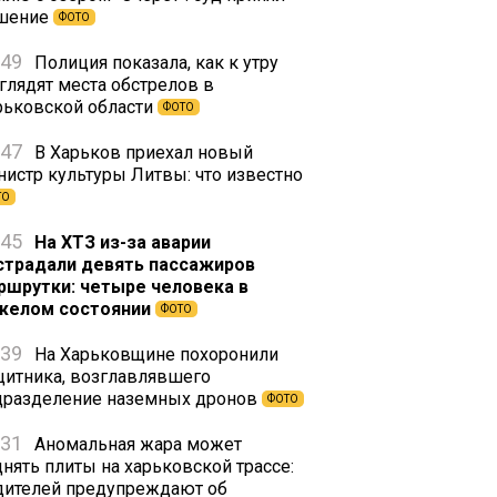
шение
ФОТО
:49
Полиция показала, как к утру
глядят места обстрелов в
рьковской области
ФОТО
:47
В Харьков приехал новый
нистр культуры Литвы: что известно
ТО
:45
На ХТЗ из-за аварии
страдали девять пассажиров
ршрутки: четыре человека в
желом состоянии
ФОТО
:39
На Харьковщине похоронили
щитника, возглавлявшего
дразделение наземных дронов
ФОТО
:31
Аномальная жара может
днять плиты на харьковской трассе:
дителей предупреждают об