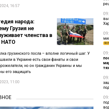
ре
2024, 16:57
09
вы
гедия народа:
Ха
ему Грузия не
09
луживает членства в
ми
и НАТО
ФО
09
ка грузинского посла – вполне логичный шаг. У
по
швили в Украине есть свои фанаты и свои
ма
рожелатели, но он гражданин Украины и мы
тя
ны его защищать
09
2023, 11:00
за
по
ВНОЕ
09
по
во