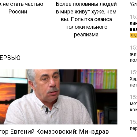
к не стать частью
Более половины людей
"б
России
в мире живут хуже, чем
15
вы. Попытка сеанса
ли
положительного
ве
реализма
ВИ
15
жи
ЕРВЬЮ
по
15
Ха
ле
15
ме
ко
15
пе
тор Евгений Комаровский: Минздрав