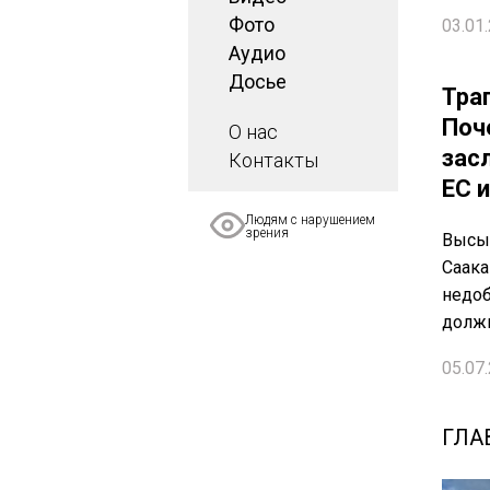
Фото
03.01.
Аудио
Досье
Тра
Поч
О нас
зас
Контакты
ЕС 
Людям с нарушением
зрения
Высыл
Саака
недоб
долж
05.07.
ГЛА