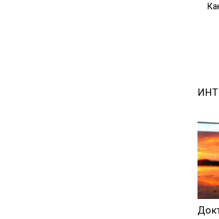
Ка
ИНТ
Док