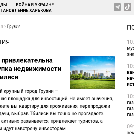
НДЫ
ВОЙНА В УКРАИНЕ
ТАНОВЛЕНИЕ ХАРЬКОВА
ая
>
Грузия
П
ЗИЯ
10
му
зн
 привлекательна
10
упка недвижимости
ка
билиси
на
ис
 крупный город Грузии —
10
ная площадка для инвестиций. Не имеет значения,
га
аете вы квартиру для проживания, перепродажи
га
дачи, выбрав Тбилиси вы точно не прогадаете.
га
 активно развивается, привлекает туристов, а
09
и идут навстречу инвесторам
зе