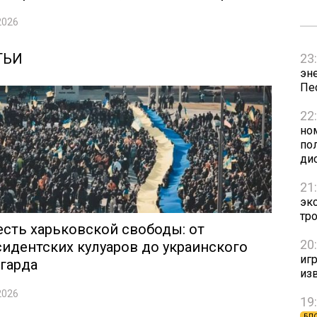
2026
ТЬИ
23
эн
Пе
22
но
пол
ди
21
эк
тр
сть харьковской свободы: от
20
идентских кулуаров до украинского
игр
гарда
из
2026
19
БЛ