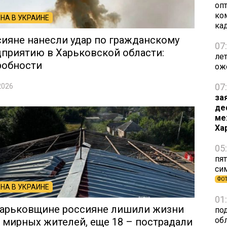
оп
ко
НА В УКРАИНЕ
ка
ияне нанесли удар по гражданскому
07
приятию в Харьковской области:
ле
робности
ож
07
2026
за
де
ме
Ха
05
пят
си
ФО
НА В УКРАИНЕ
01
Харьковщине россияне лишили жизни
по
об
 мирных жителей, еще 18 – пострадали