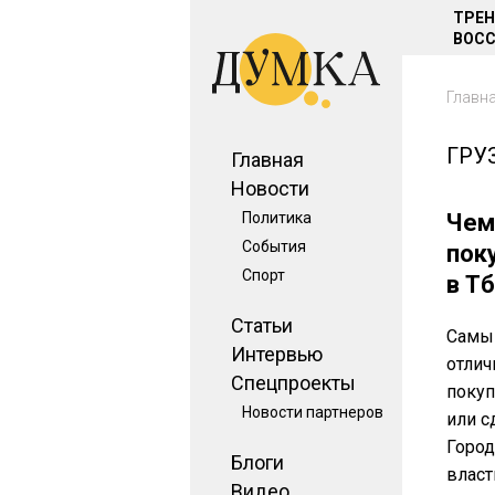
ТРЕ
ВОСС
Главн
ГРУ
Главная
Новости
Политика
Чем
События
пок
Спорт
в Т
Статьи
Самый
Интервью
отлич
Спецпроекты
покуп
Новости партнеров
или с
Город
Блоги
власт
Видео