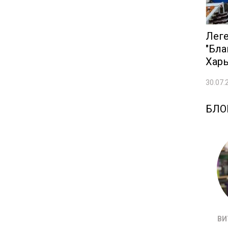
Лег
"Бла
Хар
30.07.
БЛО
ВИ