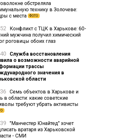
товолокне обстреляла
ммунальную технику в Золочеве:
дры с места
ФОТО
:52
Конфликт с ТЦК в Харькове: 60-
тний мужчина получил химический
ог роговицы обоих глаз
:40
Служба восстановления
явила о возможности аварийной
формации трассы
ждународного значения в
рьковской области
:36
Семь объектов в Харькове и
ь в области: какие советские
мволы требуют убрать активисты
ТО
:39
"Манчестер Юнайтед" хочет
дписать вратаря из Харьковской
ласти - СМИ