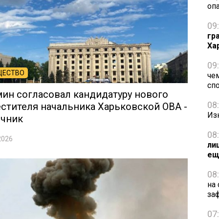
оп
09
гр
Ха
09
ЩЕСТВО
че
сп
ин согласовал кандидатуру нового
08
стителя начальника Харьковской ОВА -
Из
очник
08
2026
ли
ещ
08
на
за
07