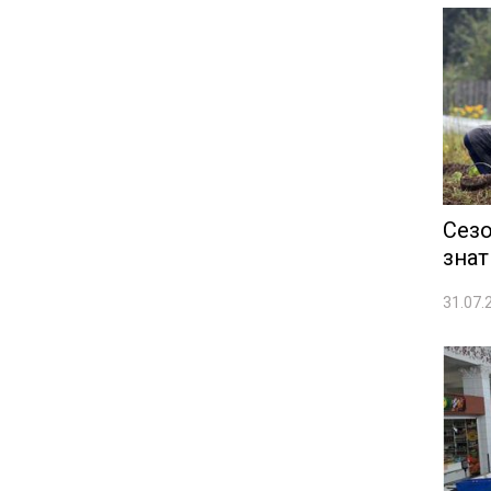
Сезо
знат
31.07.