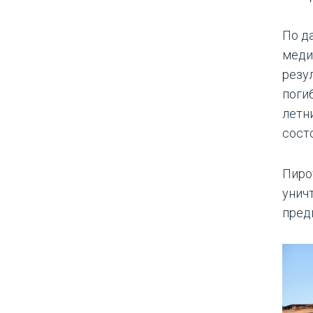
По д
меди
резу
поги
летн
сост
Пиро
унич
пред