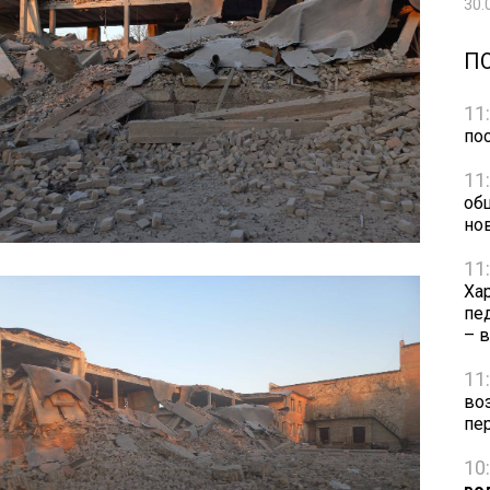
30.
П
11
по
11
об
но
11
Ха
пе
– 
11
во
пе
10