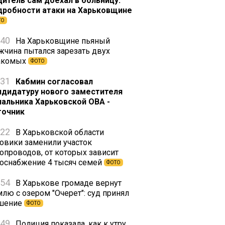
дитель сам доехал в больницу:
дробности атаки на Харьковщине
ТО
:40
На Харьковщине пьяный
жчина пытался зарезать двух
акомых
ФОТО
:31
Кабмин согласовал
ндидатуру нового заместителя
чальника Харьковской ОВА -
точник
:22
В Харьковской области
зовики заменили участок
зопроводов, от которых зависит
зоснабжение 4 тысяч семей
ФОТО
:54
В Харькове громаде вернут
млю с озером "Очерет": суд принял
шение
ФОТО
:49
Полиция показала, как к утру