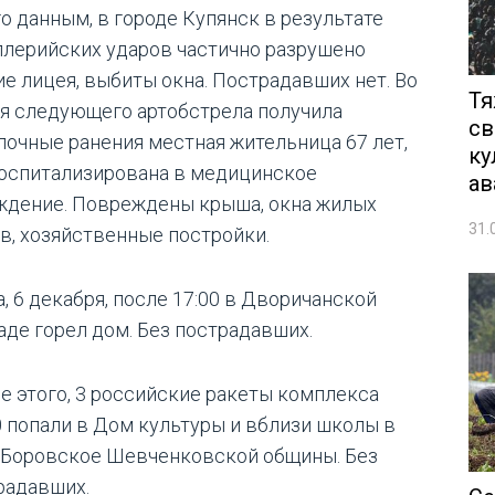
го данным, в городе Купянск в результате
ллерийских ударов частично разрушено
ие лицея, выбиты окна. Пострадавших нет. Во
Тя
я следующего артобстрела получила
св
лочные ранения местная жительница 67 лет,
ку
госпитализирована в медицинское
ав
ждение. Повреждены крыша, окна жилых
31.
в, хозяйственные постройки.
, 6 декабря, после 17:00 в Дворичанской
аде горел дом. Без пострадавших.
е этого, 3 российские ракеты комплекса
0 попали в Дом культуры и вблизи школы в
 Боровское Шевченковской общины. Без
радавших.