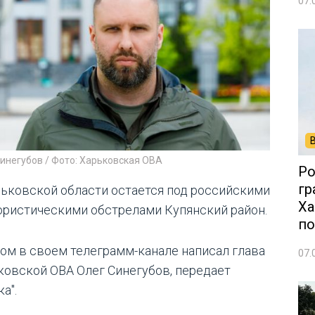
07.
инегубов / Фото: Харьковская ОВА
Ро
гр
рьковской области остается под российскими
Ха
ористическими обстрелами Купянский район.
по
том в своем телеграмм-канале написал глава
07.
ковской ОВА Олег Синегубов, передает
а".