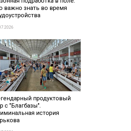
зонная подработка в поле:
о важно знать во время
удоустройства
07.2026
гендарный продуктовый
р с "Благбазы".
иминальная история
рькова