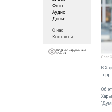
Фото
Аудио
Досье
О нас
Контакты
Людям с нарушением
зрения
Олег С
В Ха
терр
Об э
Харь
"Думк