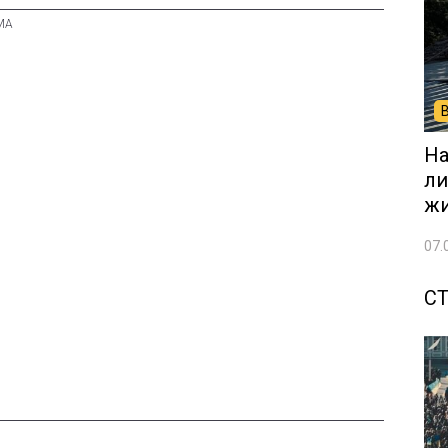
На
ли
жи
07.
С