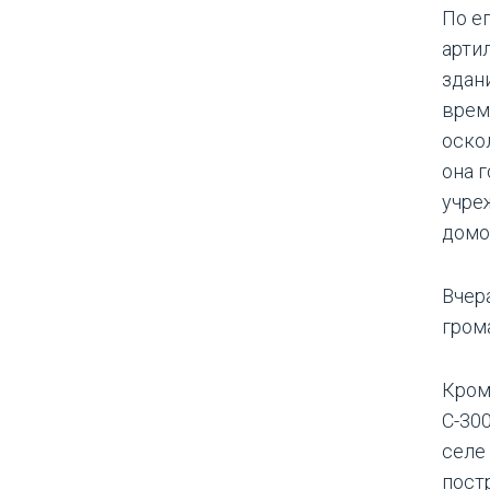
По е
арти
здан
врем
оско
она 
учре
домо
Вчера
гром
Кром
С-30
селе
пост