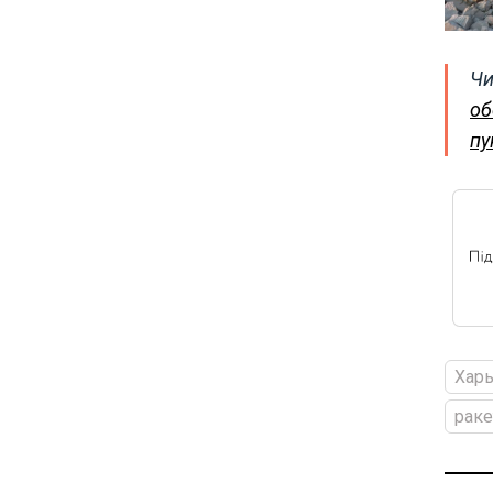
Чи
об
пу
Харь
раке