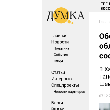
ТРЕ
ВОСС
Главн
Об
Главная
Новости
об
Политика
со
События
Спорт
В Х
Статьи
нан
Интервью
Шев
Спецпроекты
Новости партнеров
07.12.
Блоги
Видео