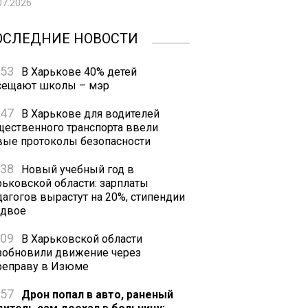
07.2026
ОСЛЕДНИЕ НОВОСТИ
:53
В Харькове 40% детей
сещают школы – мэр
:47
В Харькове для водителей
щественного транспорта ввели
вые протоколы безопасности
:38
Новый учебный год в
рьковской области: зарплаты
дагогов вырастут на 20%, стипендии
вдвое
:09
В Харьковской области
зобновили движение через
реправу в Изюме
:57
Дрон попал в авто, раненый