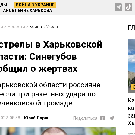
НДЫ
ВОЙНА В УКРАИНЕ
ТАНОВЛЕНИЕ ХАРЬКОВА
ая
>
Новости
>
Война в Украине
Г
стрелы в Харьковской
ласти: Синегубов
общил о жертвах
арьковской области россияне
если три ракетных удара по
Ка
ченковской громаде
ка
за
2022, 08:58
Юрий Ларин
Поделиться
Ха