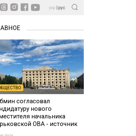
укр
|
рус
ЛАВНОЕ
ОБЩЕСТВО
бмин согласовал
ндидатуру нового
местителя начальника
рьковской ОВА - источник