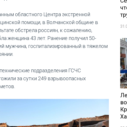
Се
чт
тр
анным областного Центра экстренной
цинской помощи, в Волчанской общине в
31.
льтате обстрела россиян, к сожалению,
бла женщина 43 лет. Ранение получил 50-
ий мужчина, госпитализированный в тяжелом
оянии.
технические подразделения ГСЧС
тожили за сутки 249 взрывоопасных
метов.
Ле
во
Кр
Ха