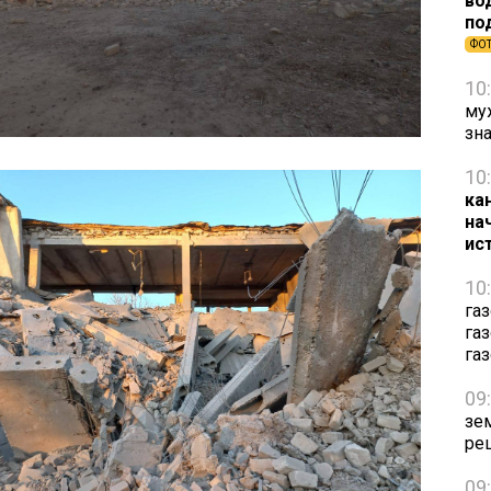
во
по
ФО
10
му
зн
10
ка
на
ис
10
га
га
га
09
зе
ре
09