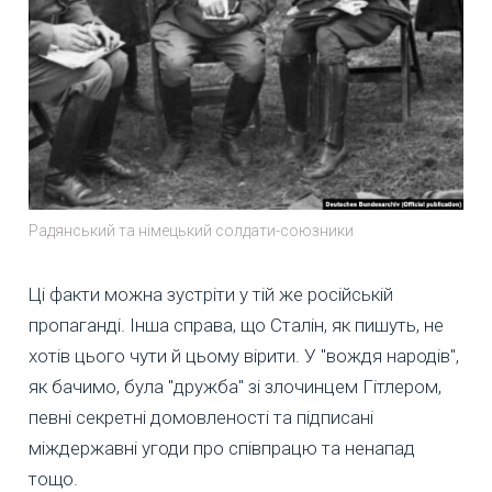
Радянський та німецький солдати-союзники
Ці факти можна зустріти у тій же російській
пропаганді. Інша справа, що Сталін, як пишуть, не
хотів цього чути й цьому вірити. У "вождя народів",
як бачимо, була "дружба" зі злочинцем Гітлером,
певні секретні домовленості та підписані
міждержавні угоди про співпрацю та ненапад
тощо.