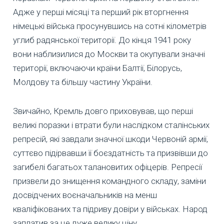
Адже у перші місяці та перший рік вторгнення
німецькі війська просунувшись на сотні кілометрів
углиб радянської території. До кінця 1941 року
вони наблизилися до Москви та окупували значні
території, включаючи країни Балтії, Білорусь,
Молдову та більшу частину України.
Звичайно, Кремль довго приховував, що перші
великі поразки і втрати були наслідком сталінських
репресій, які завдали значної шкоди Червоній армії,
суттєво підірвавши її боєздатність та призвівши до
загибелі багатьох талановитих офіцерів. Репресії
призвели до знищення командного складу, заміни
досвідчених воєначальників на менш
кваліфікованих та підриву довіри у військах. Народ
заплатив за це дуже велику ціну.