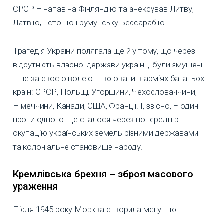
СРСР – напав на Фінляндію та анексував Литву,
Латвію, Естонію і румунську Бессарабію.
Трагедія України полягала ще й у тому, що через
відсутність власної держави українці були змушені
– не за своєю волею – воювати в арміях багатьох
країн: СРСР, Польщі, Угорщини, Чехословаччини,
Німеччини, Канади, США, Франції. І, звісно, – один
проти одного. Це сталося через попередню
окупацію українських земель різними державами
та колоніальне становище народу.
Кремлівська брехня – зброя масового
ураження
Після 1945 року Москва створила могутню