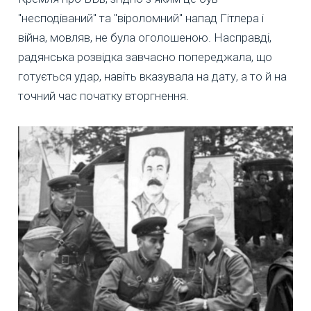
"несподіваний" та "віроломний" напад Гітлера і
війна, мовляв, не була оголошеною. Насправді,
радянська розвідка завчасно попереджала, що
готується удар, навіть вказувала на дату, а то й на
точний час початку вторгнення.