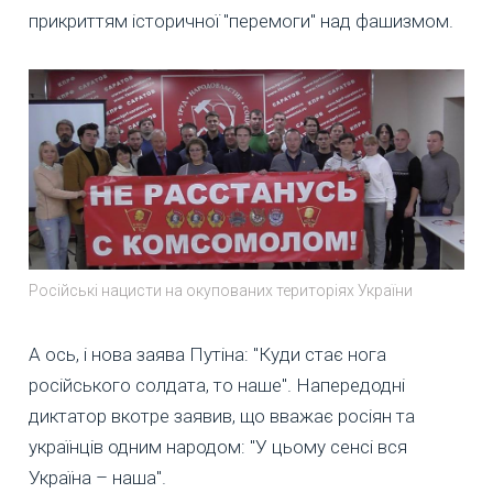
прикриттям історичної "перемоги" над фашизмом.
Російські нацисти на окупованих територіях України
А ось, і нова заява Путіна: "Куди стає нога
російського солдата, то наше". Напередодні
диктатор вкотре заявив, що вважає росіян та
українців одним народом: "У цьому сенсі вся
Україна – наша".