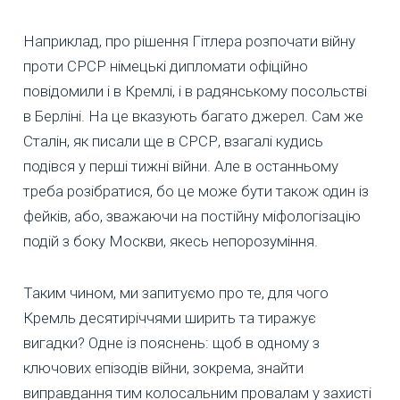
Наприклад, про рішення Гітлера розпочати війну
проти СРСР німецькі дипломати офіційно
повідомили і в Кремлі, і в радянському посольстві
в Берліні. На це вказують багато джерел. Сам же
Сталін, як писали ще в СРСР, взагалі кудись
подівся у перші тижні війни. Але в останньому
треба розібратися, бо це може бути також один із
фейків, або, зважаючи на постійну міфологізацію
подій з боку Москви, якесь непорозуміння.
Таким чином, ми запитуємо про те, для чого
Кремль десятиріччями ширить та тиражує
вигадки? Одне із пояснень: щоб в одному з
ключових епізодів війни, зокрема, знайти
виправдання тим колосальним провалам у захисті