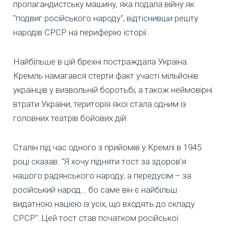
пропагандистську машину, яка подала війну як
"подвиг російського народу", відтіснивши решту
народів СРСР на периферію історії.
Найбільше в цій брехні постраждала Україна.
Кремль намагався стерти факт участі мільйонів
українців у визвольній боротьбі, а також неймовірні
втрати України, територія якої стала одним із
головних театрів бойових дій.
Сталін під час одного з прийомів у Кремлі в 1945
році сказав: "Я хочу підняти тост за здоров’я
нашого радянського народу, а передусім – за
російський народ… бо саме він є найбільш
видатною нацією із усіх, що входять до складу
СРСР". Цей тост став початком російської