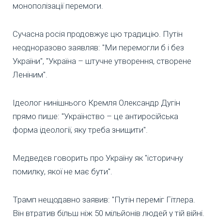
монополізації перемоги.
Сучасна росія продовжує цю традицію. Путін
неодноразово заявляв: "Ми перемогли б і без
України", "Україна – штучне утворення, створене
Леніним".
Ідеолог нинішнього Кремля Олександр Дугін
прямо пише: "Українство – це антиросійська
форма ідеології, яку треба знищити".
Медведєв говорить про Україну як "історичну
помилку, якої не має бути".
Трамп нещодавно заявив: "Путін переміг Гітлера.
Він втратив більш ніж 50 мільйонів людей у тій війні.