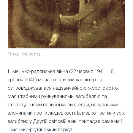
Гітлер і Молотов
Німецько-радянська війна (22 червня 1941 – 8
травня 1945) мала тотальний характер та
супроводжувалася надзвичайною жорстокістю,
масштабними руйнуваннями, загибеллю та
стражданнями великої маси людей, нечуваними
злочинами проти людськості. Близько третини усіх
загиблих у Другій світовій війні припадає саме на її
німецько-радянський період.