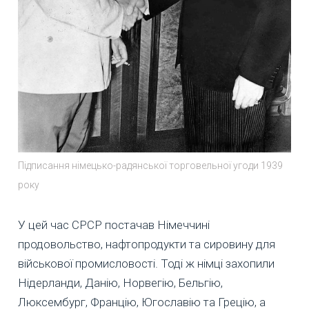
Підписання німецько-радянської торговельної угоди 1939
року
У цей час СРСР постачав Німеччині
продовольство, нафтопродукти та сировину для
військової промисловості. Тоді ж німці захопили
Нідерланди, Данію, Норвегію, Бельгію,
Люксембург, Францію, Югославію та Грецію, а