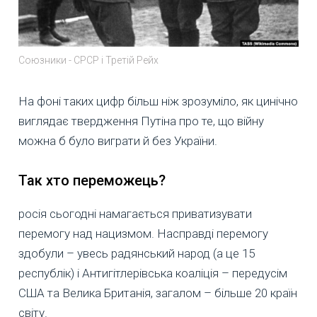
Союзники - СРСР і Третій Рейх
На фоні таких цифр більш ніж зрозуміло, як цинічно
виглядає твердження Путіна про те, що війну
можна б було виграти й без України.
Так хто переможець?
росія сьогодні намагається приватизувати
перемогу над нацизмом. Насправді перемогу
здобули – увесь радянський народ (а це 15
республік) і Антигітлерівська коаліція – передусім
США та Велика Британія, загалом – більше 20 країн
світу.