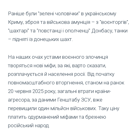
Раніше були "зелені чоловічки" в українському
Криму, зброя та військова амуніція – з "воєнторгів",
"шахтарі" та "повстанці і ополченці" Донбасу, танки
– підняті із донецьких шахт.
На наших очах устами воєнного злочинця
творяться нові міфи, за які, варто сказати,
розплачується й населення росії. Від початку
повномасштабного вторгнення, станом на ранок
20 червня 2025 року, загальні втрати країни-
агресора, за даними Генштабу ЗСУ, вже
перевищили один мільйон військових. Таку ціну
платить одурманений міфами та брехнею
російський народ.