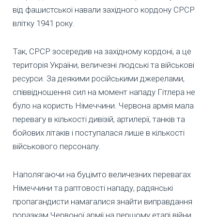
від фашистської навали західного кордону СРСР
влітку 1941 року.
Так, СРСР зосередив на західному кордоні, а це
територія України, величезні людські та військові
ресурси. За деякими російськими джерелами,
співвідношення сил на момент нападу Гітлера не
було на користь Німеччини. Червона армія мала
перевагу в кількості дивізій, артилерії, танків та
бойових літаків і поступалася лише в кількості
військового персоналу.
Наполягаючи на буцімто величезних перевагах
Німеччини та раптовості нападу, радянські
пропагандисти намагалися знайти виправдання
поразкам Червоної армії на першому етапі війни.