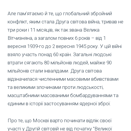
Але пам'ятаємо й те, що глобальний збройний
конфлікт, яким стала Друга світова війна, тривав не
три роки і 11 місяців, як так звана Велика
Вітчизняна, а загалом повних 6 років – від 1
вересня 1939-го до 2 вересня 1945 року. У цій війні
взяло участь понад 60 країн. Загальні людські
втрати сягають 80 мільйонів людей, майже 90
мільйонів стали інвалідами. Друга світова
відзначилася численними масовими вбивствами
та великими злочинами проти людськості,
масштабними масованими бомбардуваннями та
єдиним в історії застосуванням ядерної зброї.
Про те, що Москві варто починати відлік своєї
участі у Другій світовій не від початку "Великої