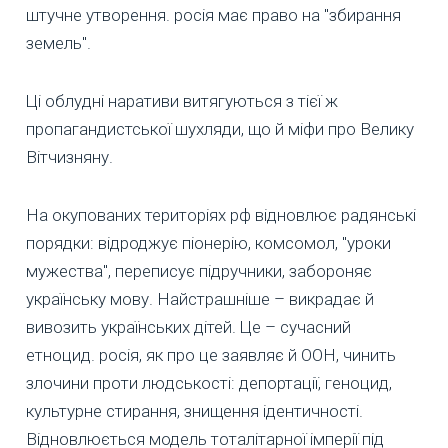
штучне утворення. росія має право на "збирання
земель".
Ці облудні наративи витягуються з тієї ж
пропагандистської шухляди, що й міфи про Велику
Вітчизняну.
На окупованих територіях рф відновлює радянські
порядки: відроджує піонерію, комсомол, "уроки
мужества", переписує підручники, забороняє
українську мову. Найстрашніше – викрадає й
вивозить українських дітей. Це – сучасний
етноцид. росія, як про це заявляє й ООН, чинить
злочини проти людськості: депортації, геноцид,
культурне стирання, знищення ідентичності.
Відновлюється модель тоталітарної імперії під