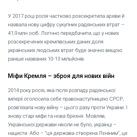
У 2017 році росія частково розсекретила архіви й
назвала нову цифру сукупних радянських втрат –
41,9 млн осіб. Логічно передбачити, що у нових
розсекречених кремлівських даних доля
українських людських втрат буде значно вищою
раніше названих 10-13 мільйонів.
Міфи Кремля – зброя для нових війн
2014 року росія, яка після розпаду радянської
імперії оголосила себе правонаступницею СРСР,
розв’язала нову війну – цього разу проти України. І
знову старі міфи та нова брехня. Мовляв,
Української держави ніколи не було, українці –
нацисти. Або – "ця держава створена Лєніним", це