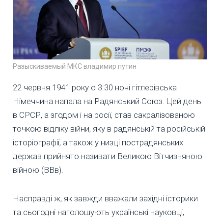
Разыскиваемый МКС владимир путин
22 червня 1941 року о 3:30 ночі гітлерівська
Німеччина напала на Радянський Союз. Цей день
в СРСР, а згодом і на росії, став сакралізованою
точкою відліку війни, яку в радянській та російській
історіографії, а також у низці пострадянських
держав прийнято називати Великою Вітчизняною
війною (ВВв).
Насправді ж, як завжди вважали західні історики
та сьогодні наголошують українські науковці,