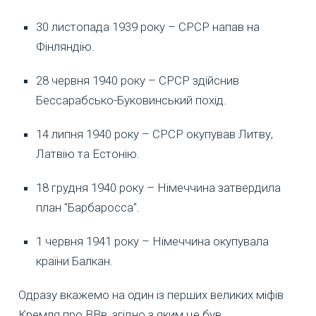
30 листопада 1939 року – СРСР напав на
Фінляндію.
28 червня 1940 року – СРСР здійснив
Бессарабсько-Буковинський похід.
14 липня 1940 року – СРСР окупував Литву,
Латвію та Естонію.
18 грудня 1940 року – Німеччина затвердила
план "Барбаросса".
1 червня 1941 року – Німеччина окупувала
країни Балкан.
Одразу вкажемо на один із перших великих міфів
Кремля про ВВв, згідно з яким це був