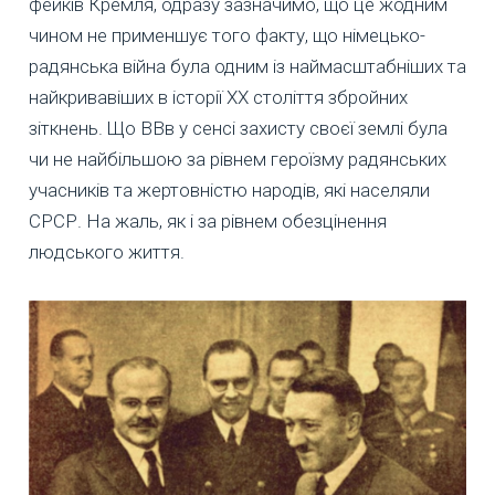
фейків Кремля, одразу зазначимо, що це жодним
чином не применшує того факту, що німецько-
радянська війна була одним із наймасштабніших та
найкривавіших в історії XX століття збройних
зіткнень. Що ВВв у сенсі захисту своєї землі була
чи не найбільшою за рівнем героїзму радянських
учасників та жертовністю народів, які населяли
СРСР. На жаль, як і за рівнем обезцінення
людського життя.