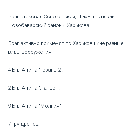
Враг атаковал Основянский, Немышлянский,
Новобаварский районы Харькова.
Враг активно применял по Харьковщине разные
виды вооружения:
4 БпЛА типа "Герань-2";
2 БпЛА типа "Ланцет";
9 БпЛА типа "Молния";
7 fpv-дронов;