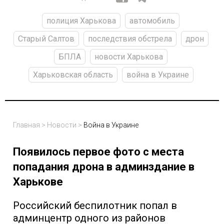
полиция Харькова
автомобиль
Старый Салтов
последствия обстрела
дрон
БПЛА
новости Харькова
Харьковская область
война в Украине
Главная
>
Новости
>
Война в Украине
Появилось первое фото с места
попадания дрона в админздание в
Харькове
Российский беспилотник попал в
админцентр одного из районов