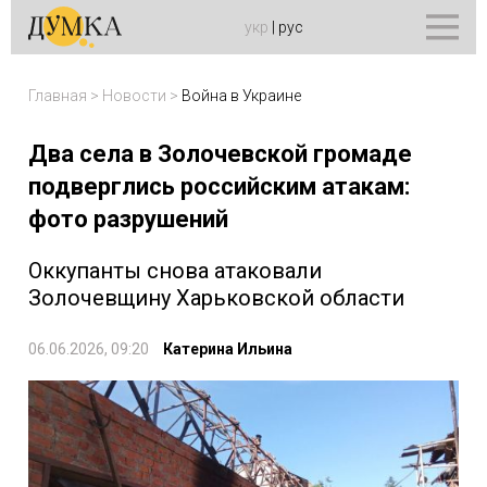
укр
|
рус
Главная
>
Новости
>
Война в Украине
Два села в Золочевской громаде
подверглись российским атакам:
фото разрушений
Оккупанты снова атаковали
Золочевщину Харьковской области
06.06.2026, 09:20
Катерина Ильина