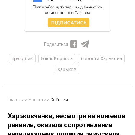
Поделиться
праздник
Блок Кернеса
новости Харькова
Харьков
Главная
>
Новости
>
События
Харьковчанка, несмотря на ножевое
ранение, оказала сопротивление
нападающему: полиция разыскала