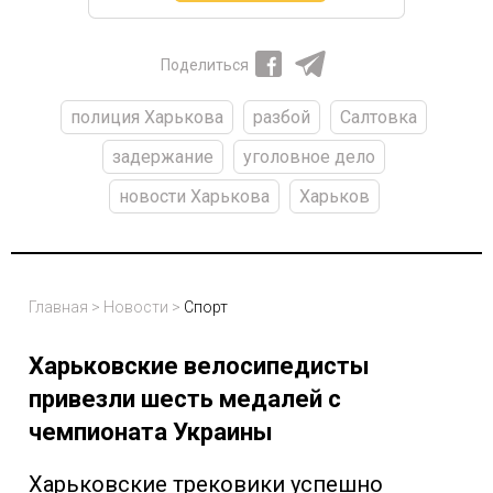
Поделиться
полиция Харькова
разбой
Салтовка
задержание
уголовное дело
новости Харькова
Харьков
Главная
>
Новости
>
Спорт
Харьковские велосипедисты
привезли шесть медалей с
чемпионата Украины
Харьковские трековики успешно