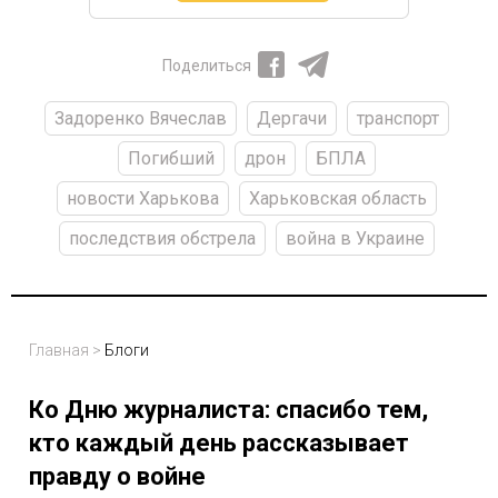
Поделиться
Задоренко Вячеслав
Дергачи
транспорт
Погибший
дрон
БПЛА
новости Харькова
Харьковская область
последствия обстрела
война в Украине
Главная
>
Блоги
Ко Дню журналиста: спасибо тем,
кто каждый день рассказывает
правду о войне