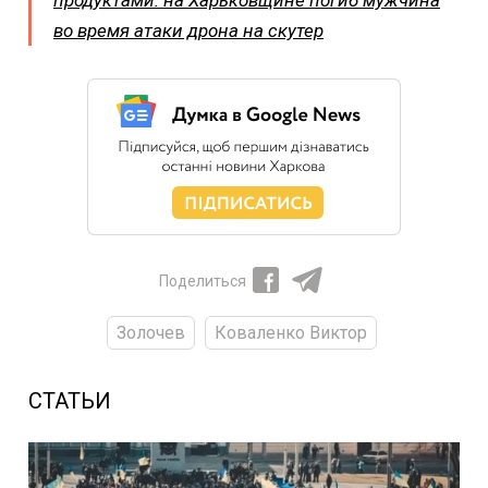
продуктами: на Харьковщине погиб мужчина
во время атаки дрона на скутер
Поделиться
Золочев
Коваленко Виктор
СТАТЬИ