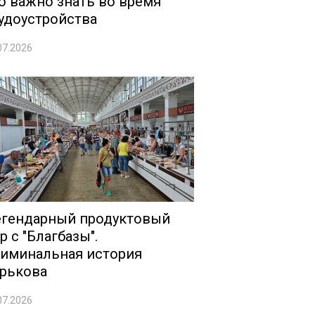
о важно знать во время
удоустройства
07.2026
гендарный продуктовый
р с "Благбазы".
иминальная история
рькова
07.2026