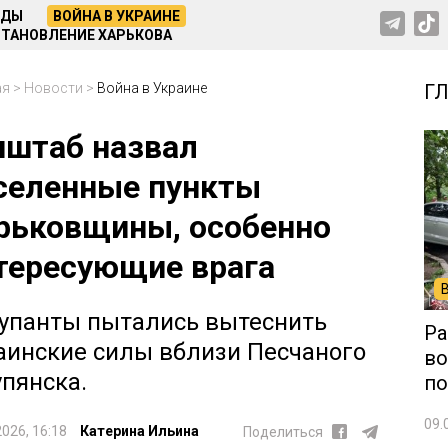
НДЫ
ВОЙНА В УКРАИНЕ
ТАНОВЛЕНИЕ ХАРЬКОВА
ая
>
Новости
>
Война в Украине
Г
нштаб назвал
селенные пункты
рьковщины, особенно
тересующие врага
упанты пытались вытеснить
Ра
аинские силы вблизи Песчаного
во
упянска.
по
09.
2026, 16:18
Катерина Ильина
Поделиться