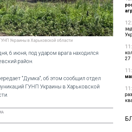
ро
аг
12
за
Ук
ГУНП Украины в Харьковской области
11
ня, 6 июня, под ударом врага находился
ко
27
евский район.
11
ма
передает "Думка", об этом сообщил отдел
уникаций ГУНП Украины в Харьковской
11
сти.
ра
кв
Б