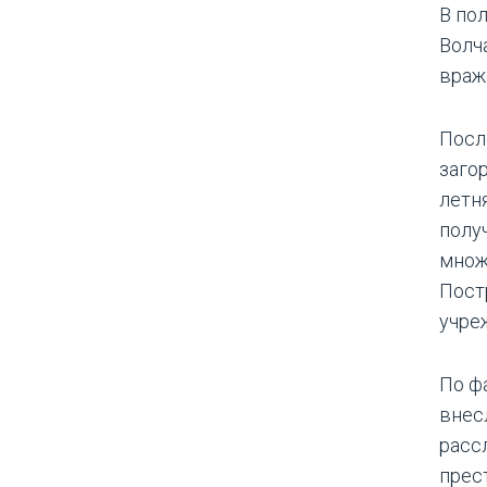
В пол
Волч
враж
Посл
загор
летн
полу
множ
Пост
учре
По ф
внес
расс
прес