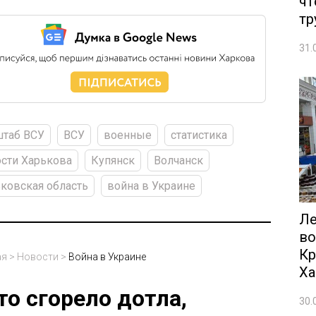
чт
тр
31.
штаб ВСУ
ВСУ
военные
статистика
сти Харькова
Купянск
Волчанск
ковская область
война в Украине
Ле
во
Кр
ая
>
Новости
>
Война в Украине
Ха
то сгорело дотла,
30.