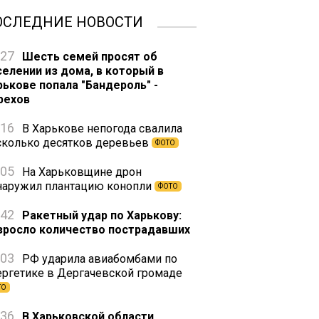
ОСЛЕДНИЕ НОВОСТИ
:27
Шесть семей просят об
селении из дома, в который в
рькове попала "Бандероль" -
рехов
:16
В Харькове непогода свалила
сколько десятков деревьев
ФОТО
:05
На Харьковщине дрон
наружил плантацию конопли
ФОТО
:42
Ракетный удар по Харькову:
зросло количество пострадавших
:03
РФ ударила авиабомбами по
ергетике в Дергачевской громаде
ТО
:36
В Харьковской области