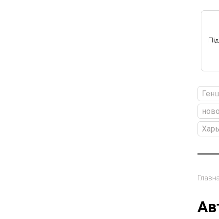
Ген
ново
Харь
Главн
Ав