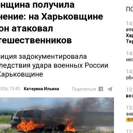
нщина получила
П
нение: на Харьковщине
14
он атаковал
от
Ха
тешественников
Те
14
иция задокументировала
не
ледствия удара военных России
14
Харьковщине
об
13
2026, 15:43
Катерина Ильина
Поделиться
во
13
эн
ФО
12