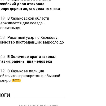
ссийский дрон атаковал
ропредприятие, сгорела техника
:19
В Харьковской области
держивается два поезда -
рзализныця
:53
Ракетный удар по Харькову:
личество пострадавших выросло до
:45
В Золочеве враг атаковал
газин: ранены два человека
:12
В Харькове полиция
зоблачила наркопритон в обычной
артире
ФОТО
ЛОГИ