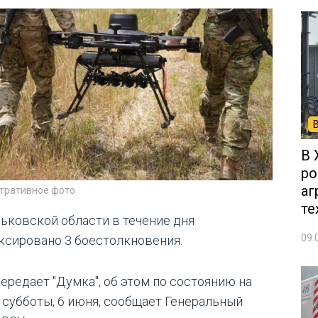
В 
ро
аг
тративное фото
те
рьковской области в течение дня
09.
ксировано 3 боестолкновения.
передает "Думка", об этом по состоянию на
0 субботы, 6 июня, сообщает Генеральный