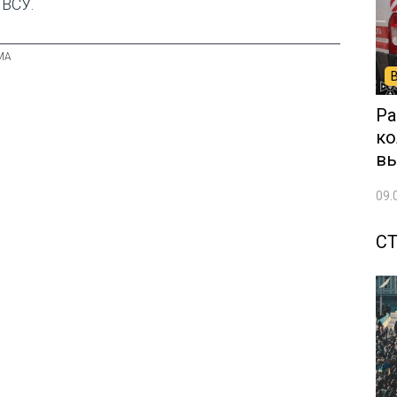
 ВСУ.
Ра
ко
вы
09.
С