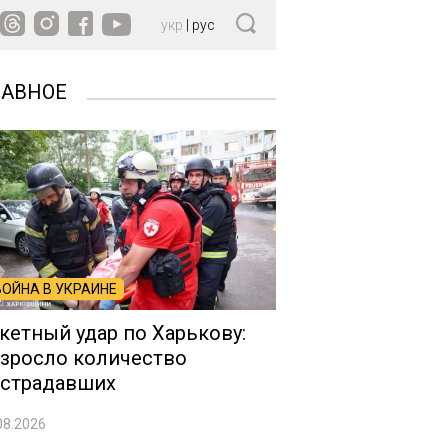
укр
|
рус
ЛАВНОЕ
ВОЙНА В УКРАИНЕ
кетный удар по Харькову:
зросло количество
страдавших
08.2026