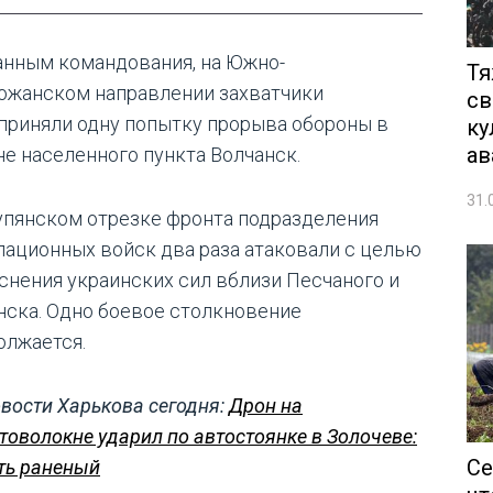
анным командования, на Южно-
Тя
ожанском направлении захватчики
св
приняли одну попытку прорыва обороны в
ку
ав
не населенного пункта Волчанск.
31.
упянском отрезке фронта подразделения
пационных войск два раза атаковали с целью
снения украинских сил вблизи Песчаного и
нска. Одно боевое столкновение
олжается.
вости Харькова сегодня:
Дрон на
товолокне ударил по автостоянке в Золочеве:
Се
ть раненый