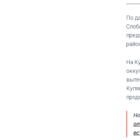
По д
Слоб
пред
райо
На К
окку
выте
Купя
прод
Но
оп
ес