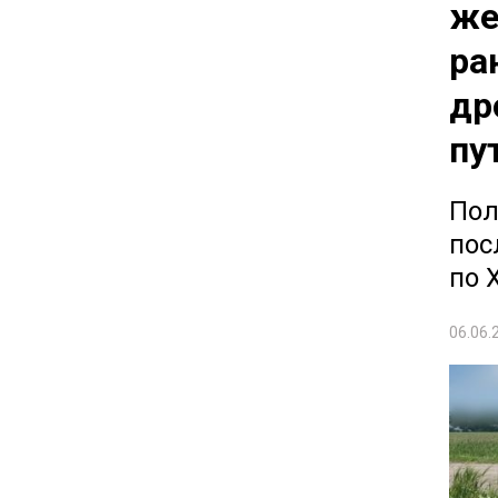
же
ра
др
пу
Пол
пос
по 
06.06.