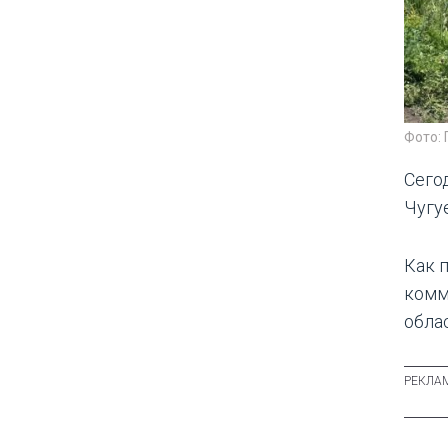
Фото: 
Сегод
Чугу
Как 
комм
обла