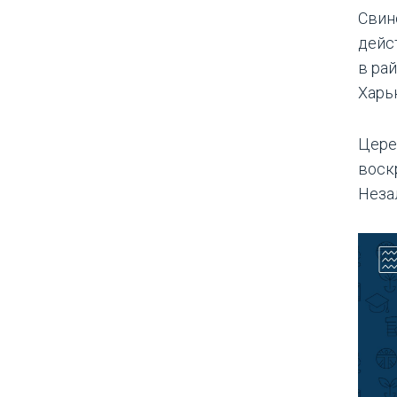
Свин
дейс
в ра
Харь
Цере
воск
Неза