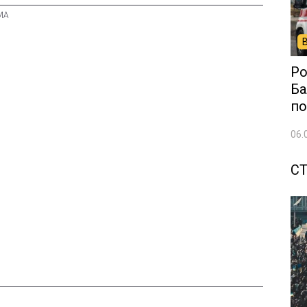
Ро
Ба
по
06.
С