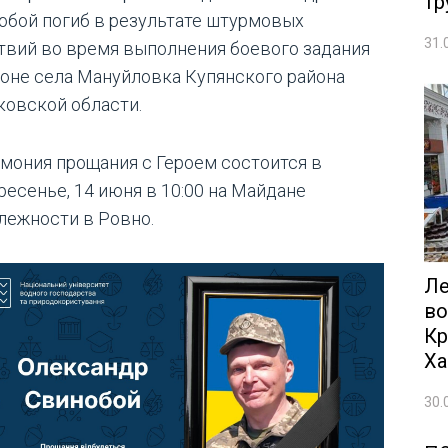
тр
обой погиб в результате штурмовых
31.
твий во время выполнения боевого задания
йоне села Мануйловка Купянского района
ковской области.
мония прощания с Героем состоится в
ресенье, 14 июня в 10:00 на Майдане
лежности в Ровно.
Ле
во
Кр
Ха
30.