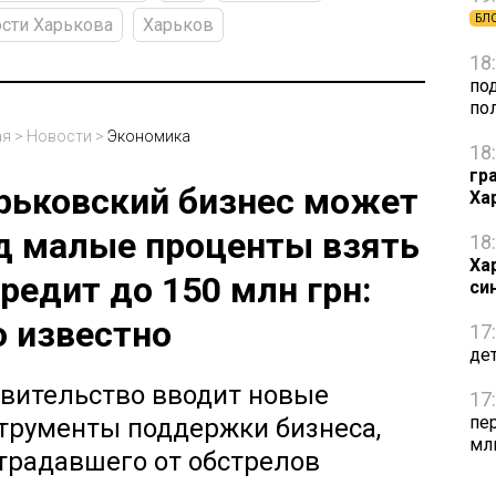
БЛ
сти Харькова
Харьков
18
по
по
ая
>
Новости
>
Экономика
18
гр
рьковский бизнес может
Ха
д малые проценты взять
18
Ха
кредит до 150 млн грн:
си
о известно
17
де
вительство вводит новые
17
пе
трументы поддержки бизнеса,
мл
традавшего от обстрелов