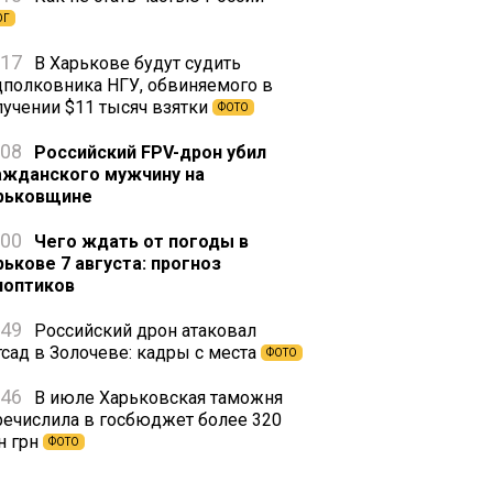
ОГ
:17
В Харькове будут судить
дполковника НГУ, обвиняемого в
лучении $11 тысяч взятки
ФОТО
:08
Российский FPV-дрон убил
ажданского мужчину на
рьковщине
:00
Чего ждать от погоды в
рькове 7 августа: прогноз
ноптиков
:49
Российский дрон атаковал
тсад в Золочеве: кадры с места
ФОТО
:46
В июле Харьковская таможня
речислила в госбюджет более 320
н грн
ФОТО