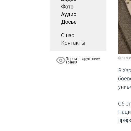
Фото
Аудио
Досье
О нас
Контакты
Фото 
Людям с нарушением
зрения
В Ха
боев
унив
Об э
Наци
прир