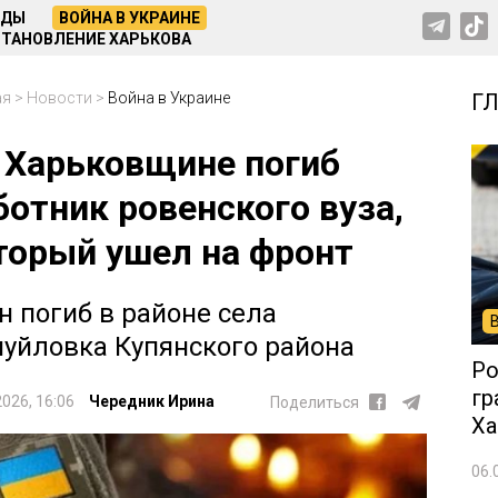
НДЫ
ВОЙНА В УКРАИНЕ
ТАНОВЛЕНИЕ ХАРЬКОВА
ая
>
Новости
>
Война в Украине
Г
 Харьковщине погиб
ботник ровенского вуза,
торый ушел на фронт
н погиб в районе села
уйловка Купянского района
Ро
гр
2026, 16:06
Чередник Ирина
Поделиться
Ха
06.