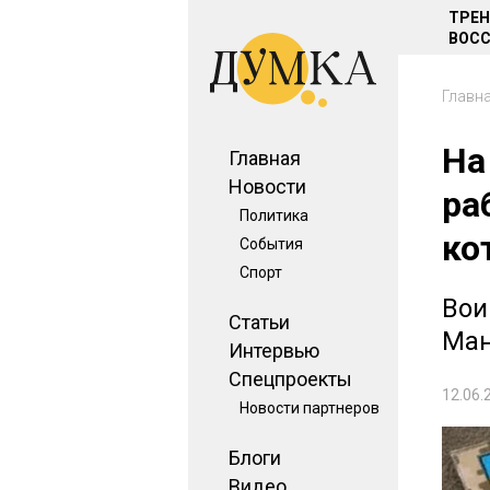
ТРЕ
ВОСС
Главн
На
Главная
Новости
ра
Политика
ко
События
Спорт
Вои
Статьи
Ман
Интервью
Спецпроекты
12.06.
Новости партнеров
Блоги
Видео