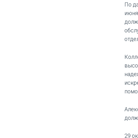
По д
июня
долж
обсл
отде
Колл
высо
наде
искр
помо
Алек
долж
29 о