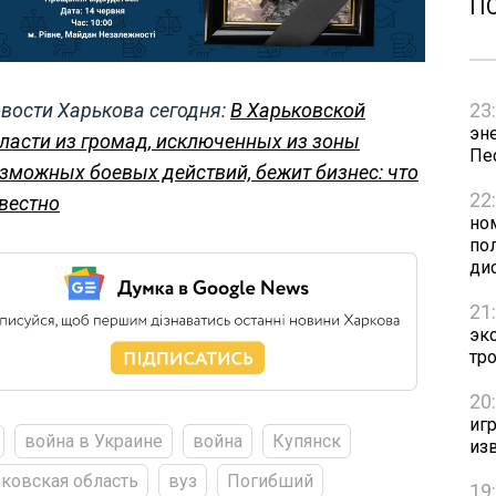
П
23
вости Харькова сегодня:
В Харьковской
эн
ласти из громад, исключенных из зоны
Пе
зможных боевых действий, бежит бизнес: что
22
вестно
но
пол
ди
21
эк
тр
20
игр
война в Украине
война
Купянск
из
ковская область
вуз
Погибший
19