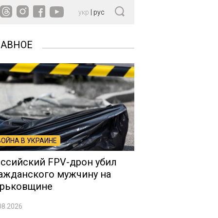
укр
|
рус
ЛАВНОЕ
ВОЙНА В УКРАИНЕ
ссийский FPV-дрон убил
ажданского мужчину на
рьковщине
08.2026