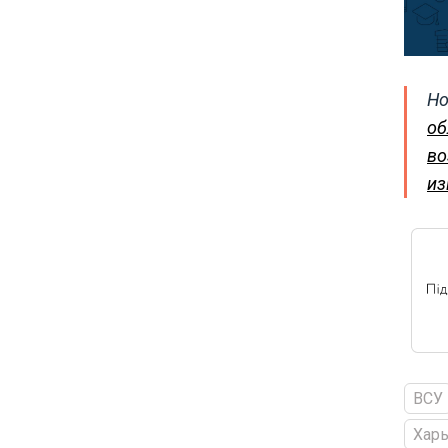
Но
об
во
из
ВСУ
Харь