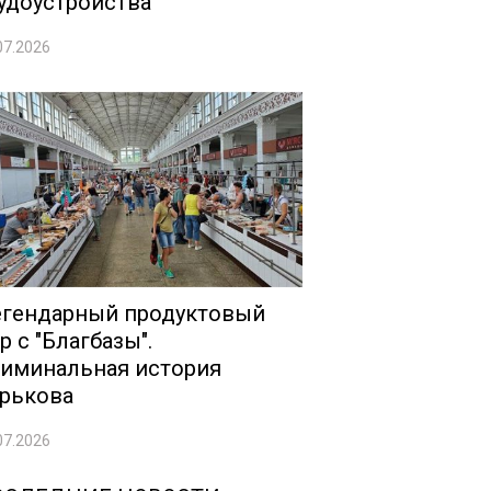
удоустройства
07.2026
гендарный продуктовый
р с "Благбазы".
иминальная история
рькова
07.2026