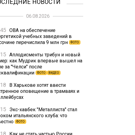
ОСЛЕДНИЕ НОВОСТИ
06.08.2026
:45
ОВА на обеспечение
ергетикой учебных заведений в
сочине перечислила 9 млн грн
ФОТО
:15
Аплодисменты трибун и новый
мер: как Мудрик впервые вышел на
е за "Челси" после
сквалификации
ФОТО
ВИДЕО
:18
В Харькове хотят ввести
стренное оповещение в трамваях и
оллейбусах
:15
Экс-хавбек "Металлиста" стал
оком итальянского клуба: что
вестно
ФОТО
:18
Как не стать частью России