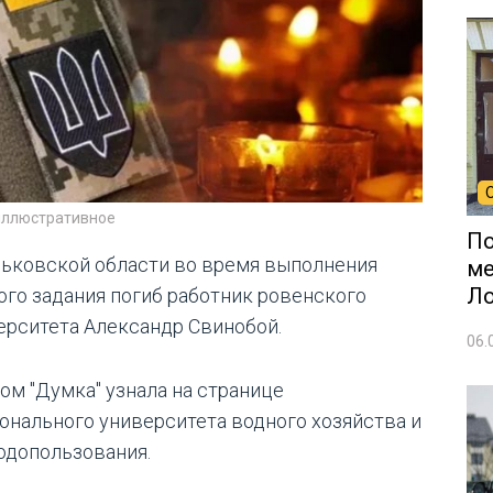
иллюстративное
По
рьковской области во время выполнения
ме
Л
ого задания погиб работник ровенского
ерситета Александр Свинобой.
06.
том "Думка" узнала на странице
онального университета водного хозяйства и
одопользования.