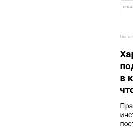
ново
Главн
Ха
по
в 
чт
Пра
инс
пос