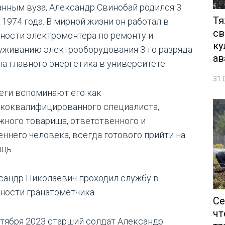
анным вуза, Александр Свинобай родился 3
Тя
 1974 года. В мирной жизни он работал в
св
ности электромонтера по ремонту и
ку
уживанию электрооборудования 3-го разряда
ав
ла главного энергетика в университете.
31.
еги вспоминают его как
коквалифицированного специалиста,
жного товарища, ответственного и
еннего человека, всегда готового прийти на
щь.
сандр Николаевич проходил службу в
ности гранатометчика.
Се
чт
ктября 2023 старший солдат Александр