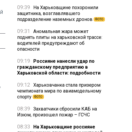
09:39
На Харьковщине похоронили
ой
защитника, возглавлявшего
подразделение наземных дронов
ФОТО
09:31
Аномальная жара может
поднять плиты на харьковской трассе:
водителей предупреждают об
опасности
09:19
Россияне нанесли удар по
гражданскому предприятию в
Харьковской области: подробности
09:12
Харьковчанка стала призером
о
чемпионата мира по авиамодельному
спорту
ФОТО
08:39
Захватчики сбросили КАБ на
Изюм, произошел пожар – ГСЧС
08:33
На Харьковщине россияне