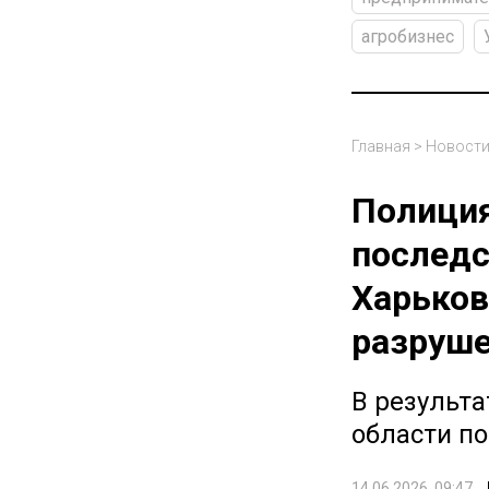
агробизнес
Главная
>
Новост
Полиция
последс
Харьков
разруш
В результа
области п
14.06.2026, 09:47