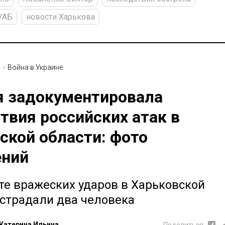
УАБ
новости Харькова
и
>
Война в Украине
 задокументировала
твия российских атак в
ской области: фото
ений
те вражеских ударов в Харьковской
острадали два человека
Катерина Ильина