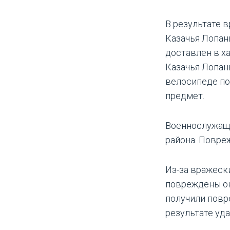
В результате 
Казачья Лопан
доставлен в х
Казачья Лопан
велосипеде по
предмет.
Военнослужащи
района. Повре
Из-за вражеск
повреждены ок
получили повр
результате уд