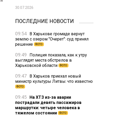
30.07.2026
ПОСЛЕДНИЕ НОВОСТИ
09:54
В Харькове громаде вернут
землю с озером "Очерет": суд принял
решение
ФОТО
09:49
Полиция показала, как к утру
выглядят места обстрелов в
Харьковской области
ФОТО
09:47
В Харьков приехал новый
министр культуры Литвы: что известно
ФОТО
09:45
На ХТЗ из-за аварии
пострадали девять пассажиров
маршрутки: четыре человека в
тяжелом состоянии
ФОТО