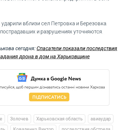
 ударили вблизи сел Петровка и Березовка.
пострадавших и разрушениях уточняются.
ькова сегодня:
Спасатели показали последствия
адания дрона в дом на Харьковщине
е
Золочев
Харьковская область
авиаудар
ль
Коваленко Виктор
последствия обстрела