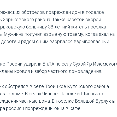
вражеских обстрелов поврежден дом в поселке
ь Харьковского района. Также каретой скорой
арьковскую больницу 38-летний житель поселка
ь. Мужчина получил взрывную травму, когда ехал на
 дороге и рядом с ним взорвался взрывоопасный
е России ударили БпЛА по селу Сухой Яр Изюмског
ждены кровля и забор частного домовладения.
их обстрелов в селе Троицкое Купянского района
на в доме. В селах Яичное, Плоске и Шиповато
еждения частные дома. В поселке Большой Бурлук в
ара россиян повреждены окна в кафе.