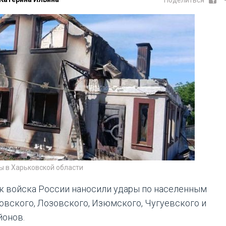
Поделиться
ы в Харьковской области
ок войска России наносили удары по населенным
овского, Лозовского, Изюмского, Чугуевского и
йонов.