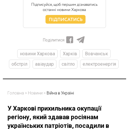
Поділитися
новини Харкова
Харків
Вовчанськ
обстріл
авіаудар
світло
електроенергія
Головна
>
Новини
>
Війна в Україні
У Харкові прихильника окупації
регіону, який здавав росіянам
українських патріотів, посадили в