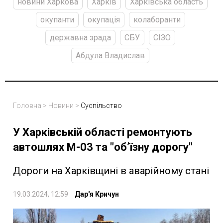
новини Харкова
Харків
Харківська область
окупанти
окупація
колаборанти
державна зрада
СБУ
СІЗО
Абдула Владислав
Головна
>
Новини
>
Суспільство
У Харківській області ремонтують
автошлях М-03 та "об’їзну дорогу"
Дороги на Харківщині в аварійному стані
19.03.2024, 12:59
Дар'я Кричун