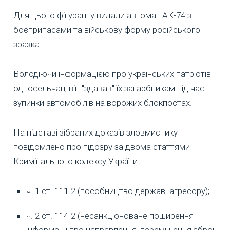
Для цього фігуранту видали автомат АК-74 з
боєприпасами та військову форму російського
зразка.
Володіючи інформацією про українських патріотів-
односельчан, він "здавав" їх загарбникам під час
зупинки автомобілів на ворожих блокпостах.
На підставі зібраних доказів зловмиснику
повідомлено про підозру за двома статтями
Кримінального кодексу України:
ч. 1 ст. 111-2 (пособництво державі-агресору);
ч. 2 ст. 114-2 (несанкціоноване поширення
інформації про направлення, переміщення зброї,