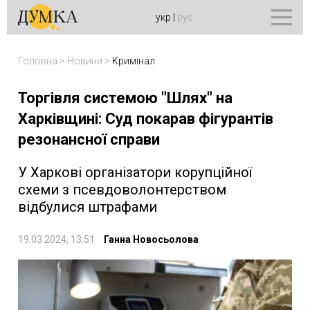
укр
|
рус
Головна
>
Новини
>
Кримінал
Торгівля системою "Шлях" на
Харківщині: Суд покарав фігурантів
резонансної справи
У Харкові організатори корупційної
схеми з псевдоволонтерством
відбулися штрафами
19.03.2024, 13:51
Ганна Новосьолова