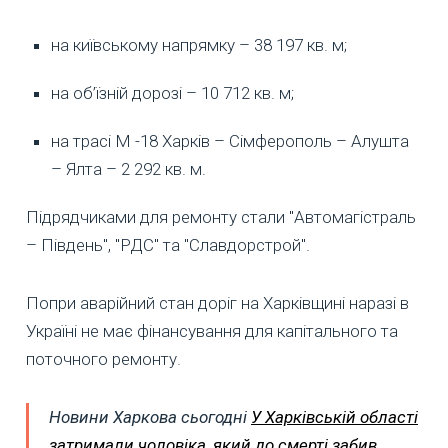
на київському напрямку – 38 197 кв. м;
на об’їзній дорозі – 10 712 кв. м;
на трасі М -18 Харків – Сімферополь – Алушта
– Ялта – 2 292 кв. м.
Підрядчиками для ремонту стали "Автомагістраль
– Південь", "РДС" та "Славдорстрой".
Попри аварійний стан доріг на Харківщині наразі в
Україні не має фінансування для капітального та
поточного ремонту.
Новини Харкова сьогодні
У Харківській області
затримали чоловіка, який до смерті забив