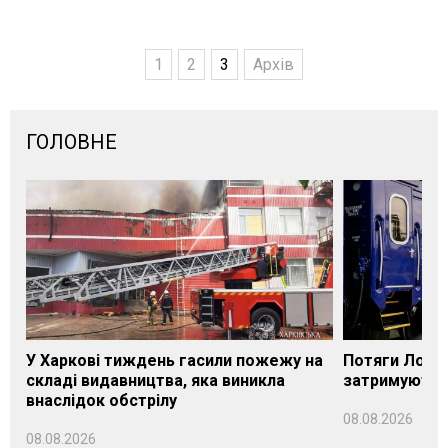
1
2
3
Архів
ГОЛОВНЕ
У Харкові тиждень гасили пожежу на
Потяги Лозі
складі видавництва, яка виникла
затримуються
внаслідок обстрілу
08.08.2026
08.08.2026