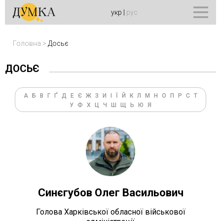
укр
|
рус
Головна
>
Досьє
ДОСЬЄ
А
Б
В
Г
Ґ
Д
Е
Є
Ж
З
И
І
Ї
Й
К
Л
М
Н
О
П
Р
С
Т
У
Ф
Х
Ц
Ч
Ш
Щ
Ь
Ю
Я
Синєгубов Олег Васильович
Голова Харківської обласної військової