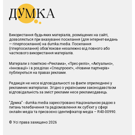
Використання будь-яких матеріалів, розміщених на сайті,
дозволяється при вказуванні посилання (для інтернет-видань
— гіперпосилання) на dumka.media. Посилання
(гіперпосилання) обов’язкове незалежно від повного або
часткового використання матеріалів.
Матеріали з поміткою «Реклама», «Прес-реліз», «Актуально»,
«Інновації» і в розділах «Спецпроєкт», «Новини партнерів»
публікуються на правах реклами.
Редакція не несе відповідальності за факти оприлюднені у
рекламних матеріалах. Згідно з українським законодавством
відповідальність за зміст реклами несе рекламодавець.
"Думка" - dumka.media зареєстровано Національною радою з
питань телебачення та радіомовлення як суб’єкт у сфері
онлайн медіа та присвоєно ідентифікатор медіа – R40-00990.
© Усі права захищено 2026