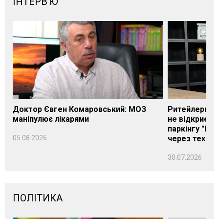
ІНТЕРВ'Ю
Доктор Євген Комаровський: МОЗ
Ритейлерка А
маніпулює лікарями
не відкриєть
паркінгу "Нік
05.08.2026
через техніч
30.07.2026
ПОЛІТИКА