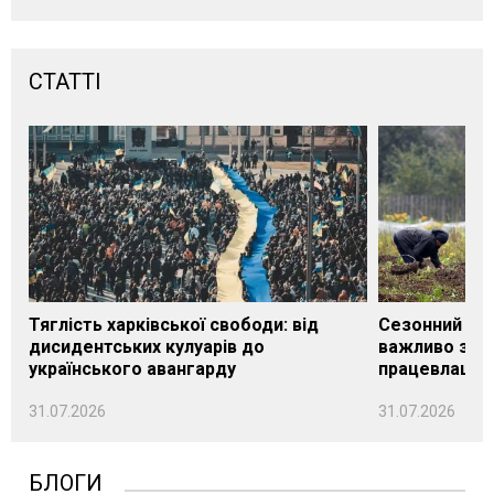
СТАТТІ
Тяглість харківської свободи: від
Сезонний під
дисидентських кулуарів до
важливо знат
українського авангарду
працевлашту
31.07.2026
31.07.2026
БЛОГИ