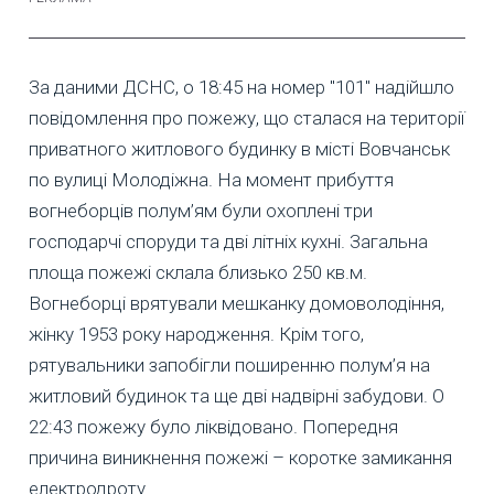
За даними ДСНС, о 18:45 на номер "101" надійшло
повідомлення про пожежу, що сталася на території
приватного житлового будинку в місті Вовчанськ
по вулиці Молодіжна. На момент прибуття
вогнеборців полум’ям були охоплені три
господарчі споруди та дві літніх кухні. Загальна
площа пожежі склала близько 250 кв.м.
Вогнеборці врятували мешканку домоволодіння,
жінку 1953 року народження. Крім того,
рятувальники запобігли поширенню полум’я на
житловий будинок та ще дві надвірні забудови. О
22:43 пожежу було ліквідовано. Попередня
причина виникнення пожежі – коротке замикання
електродроту.