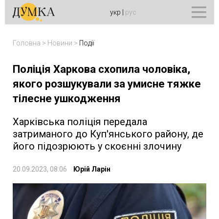
укр
|
рус
Головна
>
Новини
>
Події
Поліція Харкова схопила чоловіка,
якого розшукували за умисне тяжке
тілесне ушкодження
Харківська поліція передала
затриманого до Куп'янського району, де
його підозрюють у скоєнні злочину
20.09.2023, 08:06
Юрій Ларін