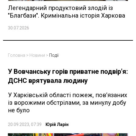
Легендарний продуктовий злодій із
"Благбази". Кримінальна історія Харкова
30.07.2026
Головна
>
Новини
>
Події
У Вовчанську горів приватне подвір'я:
ДСНС врятувала людину
У Харківській області пожеж, пов’язаних
із ворожими обстрілами, за минулу добу
не було
20.09.2023, 07:39
Юрій Ларін