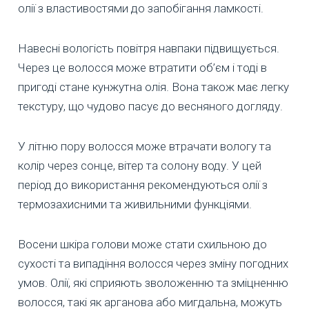
олії з властивостями до запобігання ламкості.
Навесні вологість повітря навпаки підвищується.
Через це волосся може втратити об’єм і тоді в
пригоді стане кунжутна олія. Вона також має легку
текстуру, що чудово пасує до весняного догляду.
У літню пору волосся може втрачати вологу та
колір через сонце, вітер та солону воду. У цей
період до використання рекомендуються олії з
термозахисними та живильними функціями.
Восени шкіра голови може стати схильною до
сухості та випадіння волосся через зміну погодних
умов. Олії, які сприяють зволоженню та зміцненню
волосся, такі як арганова або мигдальна, можуть