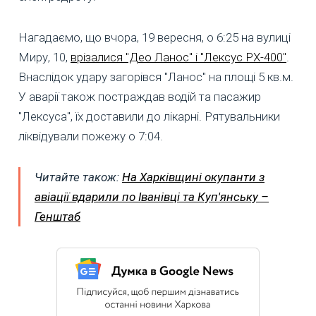
Нагадаємо, що вчора, 19 вересня, о 6:25 на вулиці
Миру, 10,
врізалися "Део Ланос" і "Лексус РХ-400"
.
Внаслідок удару загорівся "Ланос" на площі 5 кв.м.
У аварії також постраждав водій та пасажир
"Лексуса", їх доставили до лікарні. Рятувальники
ліквідували пожежу о 7:04.
Читайте також:
На Харківщині окупанти з
авіації вдарили по Іванівці та Куп'янську –
Генштаб