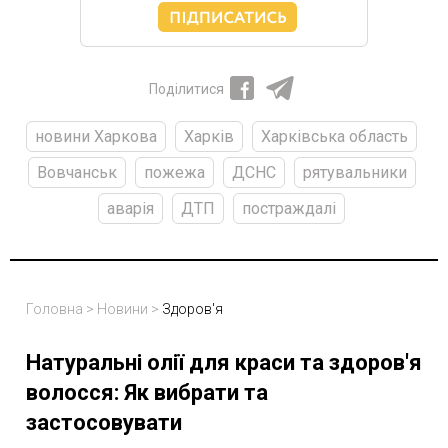
Поділитися
новини Харкова
Харків
Харківська область
Вовчанськ
пожежа
ДСНС
рятувальники
аварія
ДТП
постраждалі
Головна
>
Новини
>
Здоров'я
Натуральні олії для краси та здоров'я
волосся: Як вибрати та
застосовувати