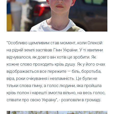
"Особливо щемливим став момент, коли Олексій
на рідній землі заспівав Гімн України. У ті хвилини
відчувалося, як довго він хотів це зробити. Як
кожне слово проходить крізь душу. Як у його очах
відображається все пережите — біль, боротьба,
віра, роки очікування і незламність. Це були не
тільки слова гімну, а голос людини, яка пройшла
крізь полон і нарешті змогла вільно, на весь голос,
співати про свою Україну”, - розповіли в громаді.