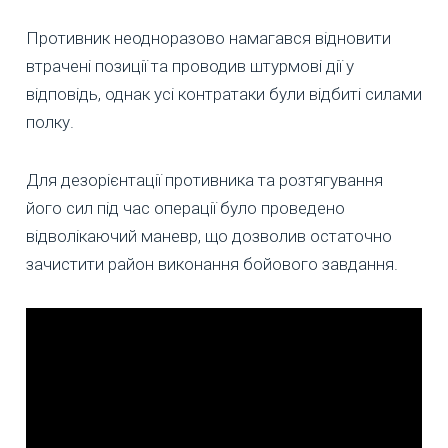
Противник неодноразово намагався відновити
втрачені позиції та проводив штурмові дії у
відповідь, однак усі контратаки були відбиті силами
полку.
Для дезорієнтації противника та розтягування
його сил під час операції було проведено
відволікаючий маневр, що дозволив остаточно
зачистити район виконання бойового завдання.