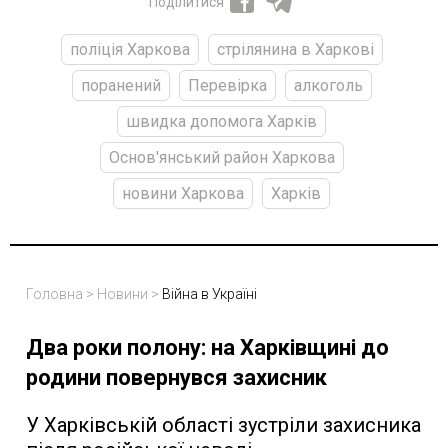
Поділитися
поліція Харкова
стрілянина в Харкові
поранений
Перевірка
алкоголь
швидка допомога Харків
Основ'янський район Харкова
новини Харкова
Харків
Головна
>
Новини
>
Війна в Україні
Два роки полону: на Харківщині до
родини повернувся захисник
У Харківській області зустріли захисника