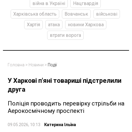
війна в Україні
Нацгвардія
Харківська область
Вовчанськ
військові
Хартія
атака
новини Харкова
втрати ворога
Головна
>
Новини
>
Події
У Харкові п'яні товариші підстрелили
друга
Поліція проводить перевірку стрільби на
Аерокосмічному проспекті
09.05.2026, 10:13
Катерина Ільїна