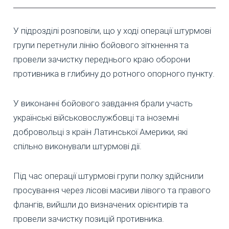
У підрозділі розповіли, що у ході операції штурмові
групи перетнули лінію бойового зіткнення та
провели зачистку переднього краю оборони
противника в глибину до ротного опорного пункту.
У виконанні бойового завдання брали участь
українські військовослужбовці та іноземні
добровольці з країн Латинської Америки, які
спільно виконували штурмові дії.
Під час операції штурмові групи полку здійснили
просування через лісові масиви лівого та правого
флангів, вийшли до визначених орієнтирів та
провели зачистку позицій противника.