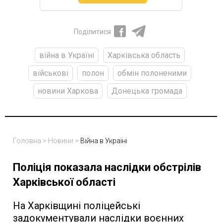
Поділитися
війна в Україні
Харківська область
військові
полон
обмін полоненими
новини Харкова
Донецька громада
Головна
>
Новини
>
Війна в Україні
Поліція показала наслідки обстрілів
Харківської області
На Харківщині поліцейські
задокументували наслідки воєнних