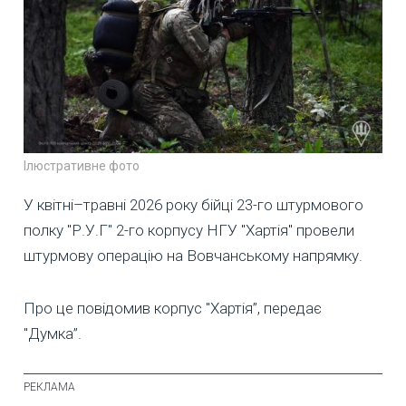
Ілюстративне фото
У квітні–травні 2026 року бійці 23-го штурмового
полку "Р.У.Г" 2-го корпусу НГУ "Хартія" провели
штурмову операцію на Вовчанському напрямку.
Про це повідомив корпус "Хартія”, передає
"Думка”.