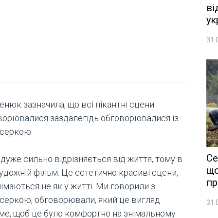
ві
ук
31.
енюк зазначила, що всі пікантні сцени
ворювалися заздалегідь обговорювалися із
серкою.
Се
 дуже сильно відрізняється від життя, тому в
що
удожній фільм. Це естетично красиві сцени,
пр
німаються не як у житті. Ми говорили з
серкою, обговорювали, який це вигляд
31.
ме, щоб це було комфортно на знімальному