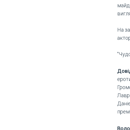
майд
вигля
На з
актор
"Чудо
Дові
ерот
Громо
Лавр
Дані
прем
Воло