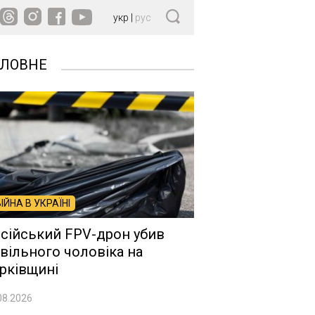
укр
|
рус
ОЛОВНЕ
ВІЙНА В УКРАЇНІ
сійський FPV-дрон убив
вільного чоловіка на
рківщині
08.2026