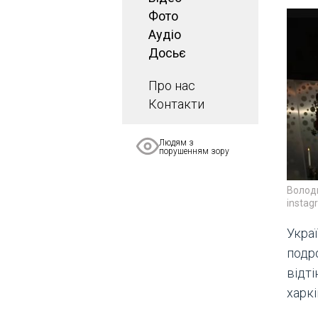
Фото
Аудіо
Досьє
Про нас
Контакти
Людям з
порушенням зору
Володи
instag
Укра
подр
відті
харк