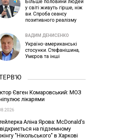
Більше половини людей
у світі живуть гірше, ніж
ви. Спроба сеансу
позитивного реалізму
ВАДИМ ДЕНИСЕНКО
Україно-американські
стосунки. Стефанішина,
Умєров та інші
ТЕРВ'Ю
ктор Євген Комаровський: МОЗ
ніпулює лікарями
08.2026
тейлерка Аліна Ярова: McDonald's
 відкриється на підземному
ркінгу "Нікольського" в Харкові