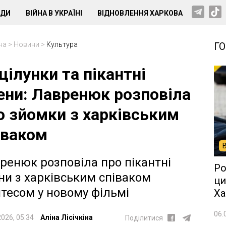
НДИ
ВІЙНА В УКРАЇНІ
ВІДНОВЛЕННЯ ХАРКОВА
на
>
Новини
>
Культура
Г
цілунки та пікантні
ени: Лавренюк розповіла
о зйомки з харківським
іваком
ренюк розповіла про пікантні
Ро
ни з харківським співаком
ци
тесом у новому фільмі
Ха
06.
2026, 05:34
Аліна Лісічкіна
Поділитися