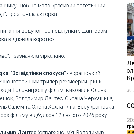
анчику, щоб це мало красивий естетичний
д", - розповіла акторка.
апитання ведучої про поцілунки з Дантесом
ка відповіла коротко.
во", - зазначила зірка кіно.
Ле
зл
дка
.
"Всі відтінки спокуси"
- український
Кр
ично-історичний трилер режисерки Ірини
зди. Головні ролі у фільмі виконали Олена
30.
енюк, Володимир Дантес, Оксана Черкашина,
О
ель Салем та Олена Хохлаткіна. Всеукраїнська
'єра фільму відбулася 12 лютого 2026 року.
20
гра
димир Дантес
(справжнє ім'я: Володимир
ФО