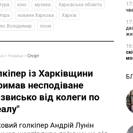
17
тура
кіно
музика
Харківська область
чве
'єра
новини Харкова
Харків
17
тес Володимир
пісня
дві
жи
16
ск
на
>
Новини
>
Спорт
мо
лкіпер із Харківщини
Б
римав несподіване
ізвисько від колеги по
еалу"
ковий голкіпер Андрій Лунін