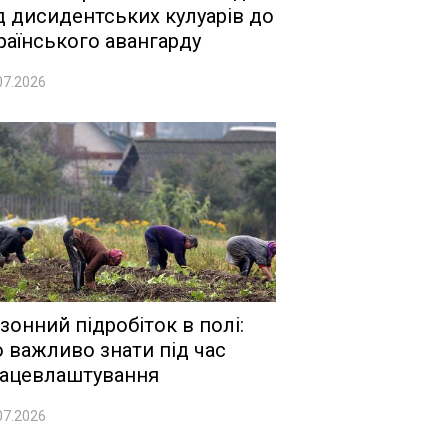
д дисидентських кулуарів до
раїнського авангарду
07.2026
зонний підробіток в полі:
 важливо знати під час
ацевлаштування
07.2026