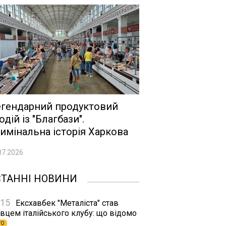
гендарний продуктовий
одій із "Благбази".
имінальна історія Харкова
07.2026
СТАННІ НОВИНИ
:15
Ексхавбек "Металіста" став
вцем італійського клубу: що відомо
ТО