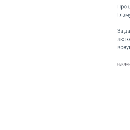
Про 
Глам
За д
лютог
всеу