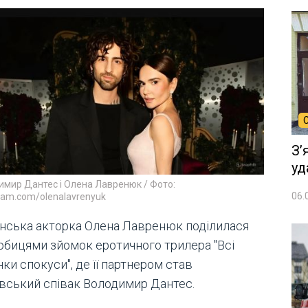
Зʼ
уд
мир Дантес і Олена Лавренюк / Фото:
06.
ram.com/olenalavrenyuk
їнська акторка Олена Лавренюк поділилася
обицями зйомок еротичного трилера "Всі
нки спокуси", де її партнером став
івський співак Володимир Дантес.