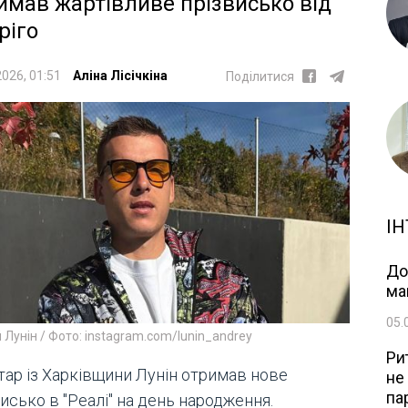
имав жартівливе прізвисько від
ріго
2026, 01:51
Аліна Лісічкіна
Поділитися
ІН
До
ма
05.
 Лунін / Фото: instagram.com/lunin_andrey
Ри
тар із Харківщини Лунін отримав нове
не
па
исько в "Реалі" на день народження.