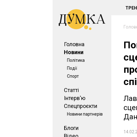
ТРЕ
Голов
По
Головна
Новини
сц
Політика
пр
Події
Спорт
сп
Статті
Лав
Інтерв'ю
Спецпроєкти
сце
Новини партнерів
Дан
Блоги
14.02.
Відео