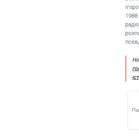
Ігоро
1988 
радіо
розпа
псев
Но
го
іс