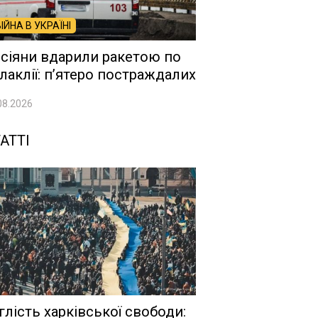
ВІЙНА В УКРАЇНІ
сіяни вдарили ракетою по
лаклії: п’ятеро постраждалих
08.2026
АТТІ
глість харківської свободи: