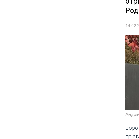
отр
Род
14.02.
Андрій
Воро
прізв