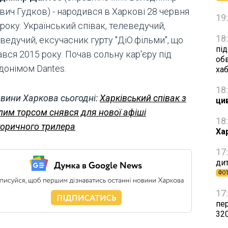
вич Гудков) - народився в Харкові 28 червня
19
року. Український співак, телеведучий,
18
ведучий, ексучасник гурту "ДіО.фільми", що
пі
вся 2015 року. Почав сольну кар'єру під
об
донімом Dantes.
ха
18
вини Харкова сьогодні:
Харківський співак з
ци
лим торсом снявся для нової афіші
18
торичного трилера
Ха
17
дит
ФО
17
пе
32