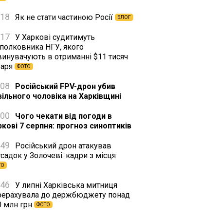
:18
Як не стати частиною Росії
БЛОГ
:17
У Харкові судитимуть
дполковника НГУ, якого
винувачують в отриманні $11 тисяч
баря
ФОТО
:08
Російський FPV-дрон убив
вільного чоловіка на Харківщині
:00
Чого чекати від погоди в
ркові 7 серпня: прогноз синоптиків
:49
Російський дрон атакував
садок у Золочеві: кадри з місця
ТО
:46
У липні Харківська митниця
рерахувала до держбюджету понад
0 млн грн
ФОТО