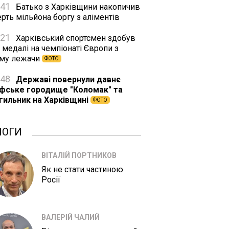
:41
Батько з Харківщини накопичив
рть мільйона боргу з аліментів
:21
Харківський спортсмен здобув
 медалі на чемпіонаті Європи з
му лежачи
ФОТО
:48
Державі повернули давнє
іфське городище "Коломак" та
гильник на Харківщині
ФОТО
ЛОГИ
ВІТАЛІЙ ПОРТНИКОВ
Як не стати частиною
Росії
ВАЛЕРІЙ ЧАЛИЙ