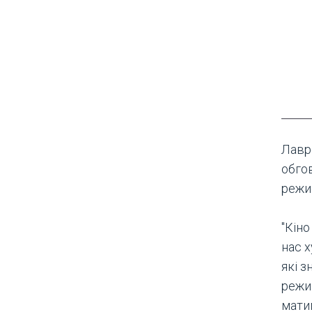
Лавр
обго
режи
"Кіно
нас х
які з
режи
мати