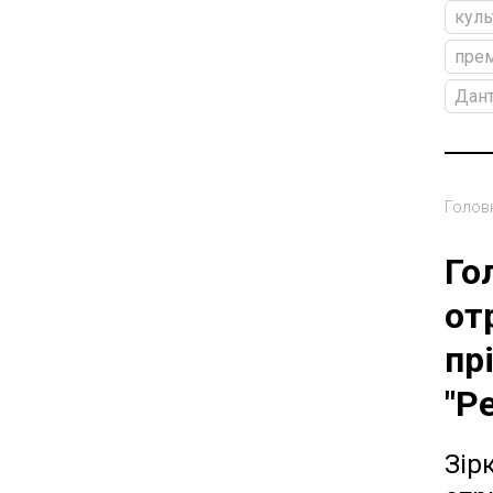
куль
прем
Дан
Голов
Го
от
пр
"Р
Зір