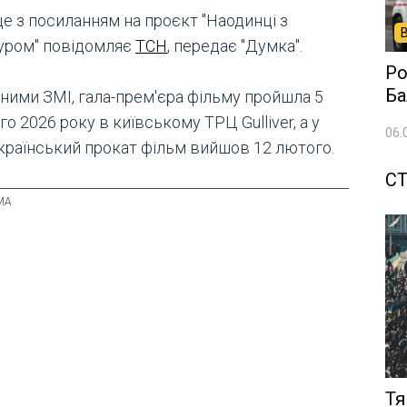
це з посиланням на проєкт "Наодинці з
уром" повідомляє
ТСН
, передає "Думка".
Ро
Ба
аними ЗМІ, гала-прем'єра фільму пройшла 5
о 2026 року в київському ТРЦ Gulliver, а у
06.
країнський прокат фільм вийшов 12 лютого.
СТ
Тя