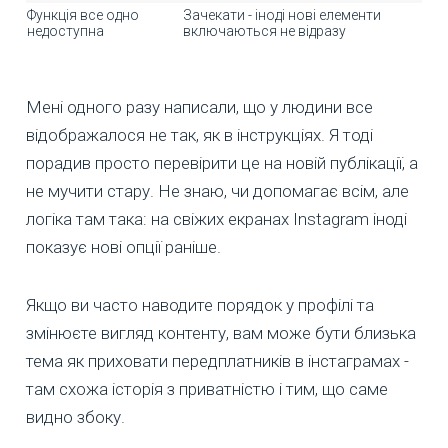
Функція все одно
Зачекати - іноді нові елементи
недоступна
включаються не відразу
Мені одного разу написали, що у людини все
відображалося не так, як в інструкціях. Я тоді
порадив просто перевірити це на новій публікації, а
не мучити стару. Не знаю, чи допомагає всім, але
логіка там така: на свіжих екранах Instagram іноді
показує нові опції раніше.
Якщо ви часто наводите порядок у профілі та
змінюєте вигляд контенту, вам може бути близька
тема як приховати передплатників в інстаграмах -
там схожа історія з приватністю і тим, що саме
видно збоку.