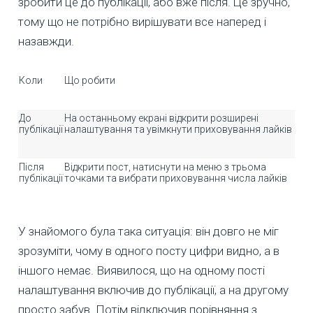
зробити це до публікації, або вже після. Це зручно,
тому що не потрібно вирішувати все наперед і
назавжди.
Коли
Що робити
До
На останньому екрані відкрити розширені
публікації
налаштування та увімкнути приховування лайків
Після
Відкрити пост, натиснути на меню з трьома
публікації
точками та вибрати приховування числа лайків
У знайомого була така ситуація: він довго не міг
зрозуміти, чому в одного посту цифри видно, а в
іншого немає. Виявилося, що на одному пості
налаштування включив до публікації, а на другому
просто забув. Потім відключив порівняння з