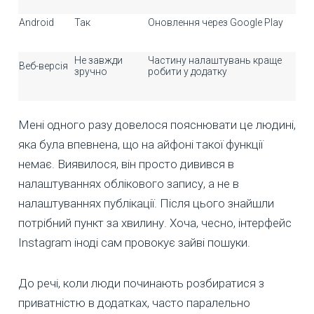
Android
Так
Оновлення через Google Play
Не завжди
Частину налаштувань краще
Веб-версія
зручно
робити у додатку
Мені одного разу довелося пояснювати це людині,
яка була впевнена, що на айфоні такої функції
немає. Виявилося, він просто дивився в
налаштуваннях облікового запису, а не в
налаштуваннях публікації. Після цього знайшли
потрібний пункт за хвилину. Хоча, чесно, інтерфейс
Instagram іноді сам провокує зайві пошуки.
До речі, коли люди починають розбиратися з
приватністю в додатках, часто паралельно