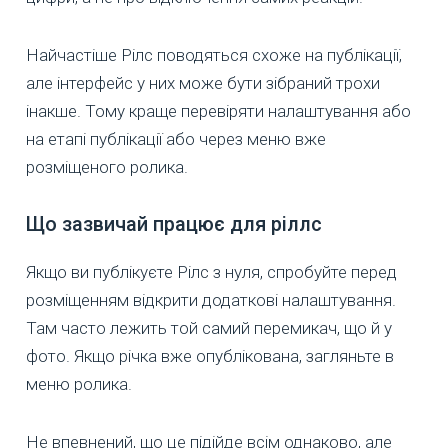
Найчастіше Рілс поводяться схоже на публікації,
але інтерфейс у них може бути зібраний трохи
інакше. Тому краще перевіряти налаштування або
на етапі публікації або через меню вже
розміщеного ролика.
Що зазвичай працює для ріллс
Якщо ви публікуєте Рілс з нуля, спробуйте перед
розміщенням відкрити додаткові налаштування.
Там часто лежить той самий перемикач, що й у
фото. Якщо річка вже опублікована, загляньте в
меню ролика.
Не впевнений, що це підійде всім однаково, але