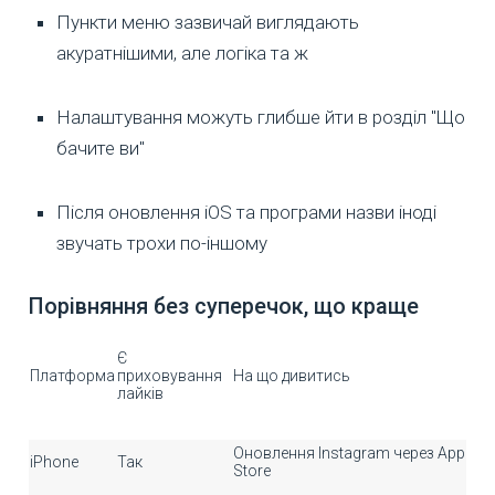
Пункти меню зазвичай виглядають
акуратнішими, але логіка та ж
Налаштування можуть глибше йти в розділ "Що
бачите ви"
Після оновлення iOS та програми назви іноді
звучать трохи по-іншому
Порівняння без суперечок, що краще
Є
Платформа
приховування
На що дивитись
лайків
Оновлення Instagram через App
iPhone
Так
Store