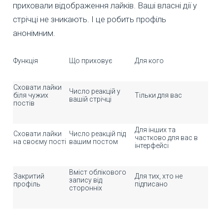
приховали відображення лайків. Ваші власні дії у
стрічці не зникають. І це робить профіль
анонімним.
Функція
Що приховує
Для кого
Сховати лайки
Число реакцій у
біля чужих
Тільки для вас
вашій стрічці
постів
Для інших та
Сховати лайки
Число реакцій під
частково для вас в
на своєму пості
вашим постом
інтерфейсі
Вміст облікового
Закритий
Для тих, хто не
запису від
профіль
підписано
сторонніх