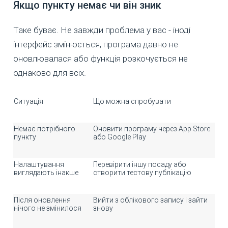
Якщо пункту немає чи він зник
Таке буває. Не завжди проблема у вас - іноді
інтерфейс змінюється, програма давно не
оновлювалася або функція розкочується не
однаково для всіх.
Ситуація
Що можна спробувати
Немає потрібного
Оновити програму через App Store
пункту
або Google Play
Налаштування
Перевірити іншу посаду або
виглядають інакше
створити тестову публікацію
Після оновлення
Вийти з облікового запису і зайти
нічого не змінилося
знову