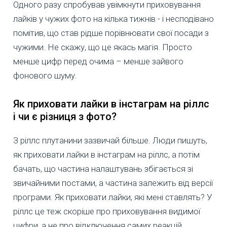
Одного разу спробував увімкнути приховування
лайків у чужих фото на кілька тижнів - і несподівано
помітив, що став рідше порівнювати свої посади з
чужими. Не скажу, що це якась магія. Просто
менше цифр перед очима – менше зайвого
фонового шуму.
Як приховати лайки в інстаграм на ріллс
і чи є різниця з фото?
З ріллс плутанини зазвичай більше. Люди пишуть,
як приховати лайки в інстаграм на ріллс, а потім
бачать, що частина налаштувань збігається зі
звичайними постами, а частина залежить від версії
програми. Як приховати лайки, які мені ставлять? У
ріллс це теж скоріше про приховування видимої
цифри, а не про відключення самих реакцій.