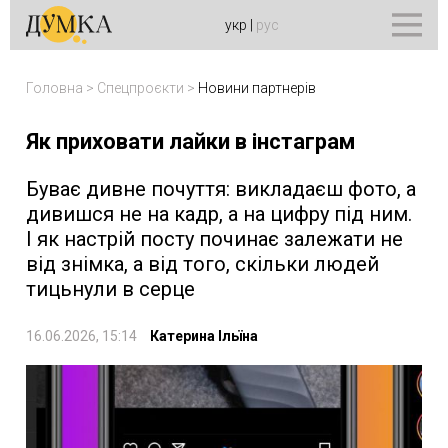
укр
|
рус
Головна
>
Спецпроєкти
>
Новини партнерів
Як приховати лайки в інстаграм
Буває дивне почуття: викладаєш фото, а
дивишся не на кадр, а на цифру під ним.
І як настрій посту починає залежати не
від знімка, а від того, скільки людей
тицьнули в серце
16.06.2026, 15:14
Катерина Ільїна