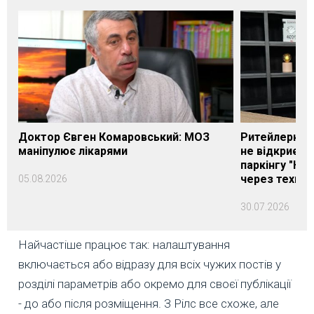
Доктор Євген Комаровський: МОЗ
Ритейлерка А
маніпулює лікарями
не відкриєть
паркінгу "Нік
через техніч
05.08.2026
30.07.2026
Найчастіше працює так: налаштування
включається або відразу для всіх чужих постів у
розділі параметрів або окремо для своєї публікації
- до або після розміщення. З Рілс все схоже, але