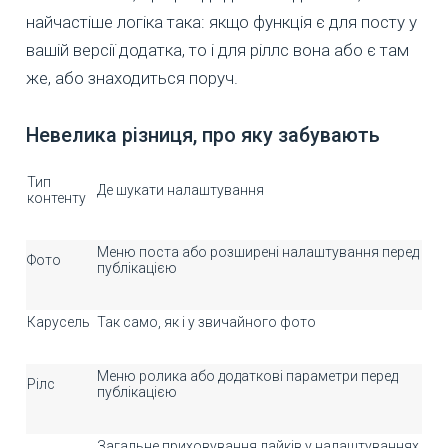
найчастіше логіка така: якщо функція є для посту у
вашій версії додатка, то і для ріллс вона або є там
же, або знаходиться поруч.
Невелика різниця, про яку забувають
Тип
Де шукати налаштування
контенту
Меню поста або розширені налаштування перед
Фото
публікацією
Карусель
Так само, як і у звичайного фото
Меню ролика або додаткові параметри перед
Рілс
публікацією
Загальне приховування лайків у налаштуваннях