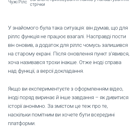
Чужі Рілс
стрічки
У знайомого була така ситуація: він думав, що для
ріллс функція не працює взагалі. Насправді пости
він оновив, а додаток для ріллс чомусь залишився
на старому екрані. Після оновлення пункт з'явився,
хоча називався трохи інакше. Отже іноді справа
над функції, а версії докладання.
Якщо ви експериментуєте з оформленням відео,
іноді поряд виринає й інше завдання – як дивитися
історії анонімно. За змістом це теж про те,
наскільки помітним ви хочете бути всередині
платформи.