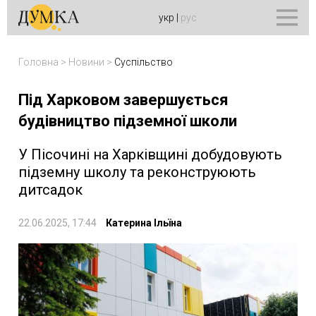
укр
|
рус
Головна
>
Новини
>
Суспільство
Під Харковом завершується
будівництво підземної школи
У Пісочині на Харківщині добудовують
підземну школу та реконструюють
дитсадок
22.06.2025, 17:44
Катерина Ільїна