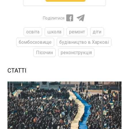
Поділитися
освіта
школа
ремонт
діти
бомбосховище
будівництво в Харкові
Пісочин
реконструкція
СТАТТІ