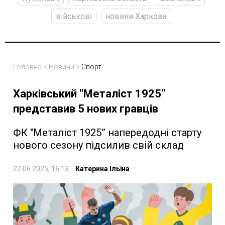
військові
новини Харкова
Головна
>
Новини
>
Спорт
Харківський "Металіст 1925”
представив 5 нових гравців
ФК "Металіст 1925” напередодні старту
нового сезону підсилив свій склад
22.06.2025, 16:13
Катерина Ільїна