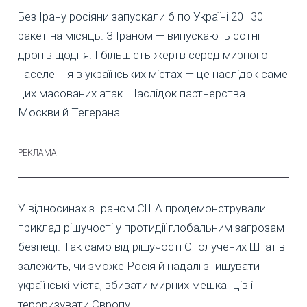
Без Ірану росіяни запускали б по Україні 20–30
ракет на місяць. З Іраном — випускають сотні
дронів щодня. І більшість жертв серед мирного
населення в українських містах — це наслідок саме
цих масованих атак. Наслідок партнерства
Москви й Тегерана.
У відносинах з Іраном США продемонстрували
приклад рішучості у протидії глобальним загрозам
безпеці. Так само від рішучості Сполучених Штатів
залежить, чи зможе Росія й надалі знищувати
українські міста, вбивати мирних мешканців і
тероризувати Європу.