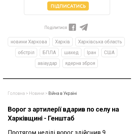
Поділитися
новини Харкова
Харків
Харківська область
обстріл
БПЛА
шахед
Іран
США
авіаудар
ядерна зброя
Головна
>
Новини
>
Війна в Україні
Ворог з артилерії вдарив по селу на
Харківщині - Генштаб
Протягом неділі ворог здійснив 9