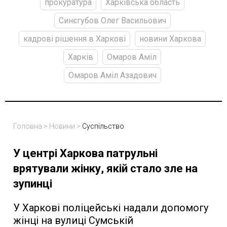
прокуратура
Харківська область
Синєгубов Олег Васильович
кадрові рішення в Харкові
новини Харкова
Харків
Омаров Аміл
Омаров Аміл Азадович
Головна
>
Новини
>
Суспільство
У центрі Харкова патрульні
врятували жінку, якій стало зле на
зупинці
У Харкові поліцейські надали допомогу
жінці на вулиці Сумській