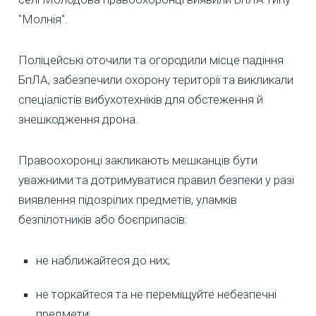
"Молнія".
Поліцейські оточили та огородили місце падіння
БпЛА, забезпечили охорону території та викликали
спеціалістів вибухотехніків для обстеження й
знешкодження дрона.
Правоохоронці закликають мешканців бути
уважними та дотримуватися правил безпеки у разі
виявлення підозрілих предметів, уламків
безпілотників або боєприпасів:
не наближайтеся до них;
не торкайтеся та не переміщуйте небезпечні
предмети;