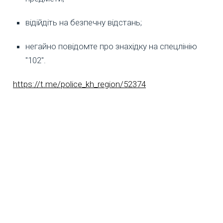
відійдіть на безпечну відстань;
негайно повідомте про знахідку на спецлінію
"102".
https://t.me/police_kh_region/52374