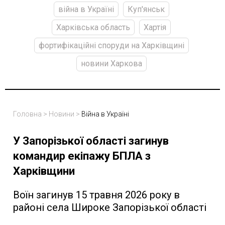
війна в Україні
Куп'янськ
Харківська область
Хартія
фортифікаційні споруди на Харківщині
новини Харкова
Головна
>
Новини
>
Війна в Україні
У Запорізької області загинув
командир екіпажу БПЛА з
Харківщини
Воїн загинув 15 травня 2026 року в
районі села Широке Запорізької області