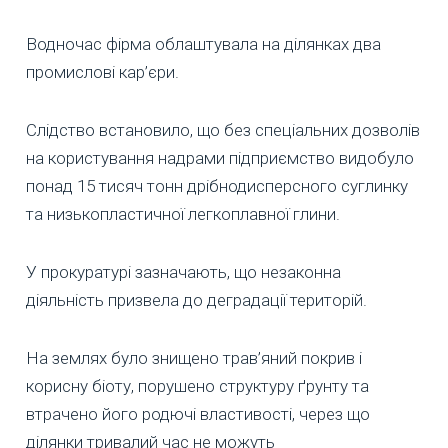
Водночас фірма облаштувала на ділянках два
промислові кар’єри.
Слідство встановило, що без спеціальних дозволів
на користування надрами підприємство видобуло
понад 15 тисяч тонн дрібнодисперсного суглинку
та низькопластичної легкоплавної глини.
У прокуратурі зазначають, що незаконна
діяльність призвела до деградації територій.
На землях було знищено трав’яний покрив і
корисну біоту, порушено структуру ґрунту та
втрачено його родючі властивості, через що
ділянки тривалий час не можуть