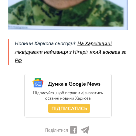
Новини Харкова сьогодні:
На Харківщині
ліквідували найманця з Нігерії, який воював за
РФ
Поділитися