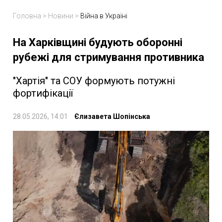
Головна
>
Новини
>
Війна в Україні
На Харківщині будують оборонні
рубежі для стримування противника
"Хартія" та СОУ формують потужні
фортифікації
28.05.2026, 14:01
Єлизавета Шопінська