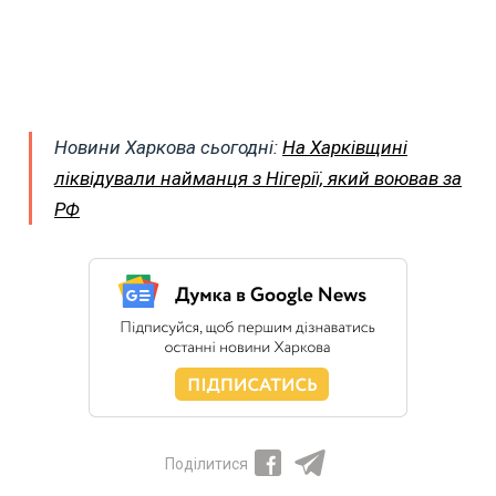
Новини Харкова сьогодні:
На Харківщині
ліквідували найманця з Нігерії, який воював за
РФ
Поділитися