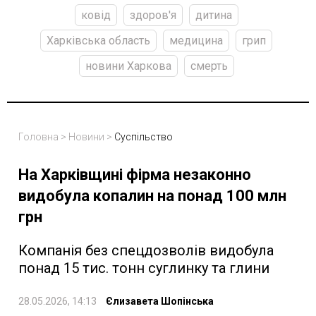
ковід
здоров'я
дитина
Харківська область
медицина
грип
новини Харкова
смерть
Головна
>
Новини
>
Суспільство
На Харківщині фірма незаконно
видобула копалин на понад 100 млн
грн
Компанія без спецдозволів видобула
понад 15 тис. тонн суглинку та глини
28.05.2026, 14:13
Єлизавета Шопінська