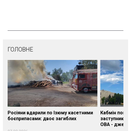
ГОЛОВНЕ
Росіяни вдарили по Ізюму касетними
Кабмін погод
боєприпасами: двоє загиблих
заступника н
ОВА - джере