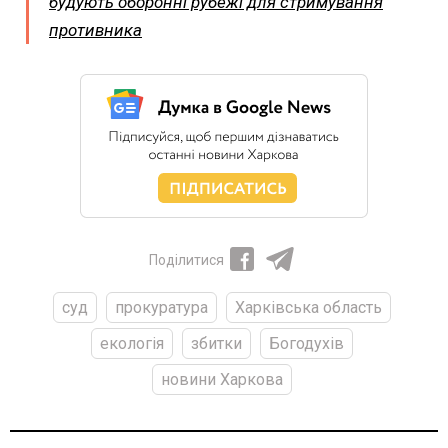
будують оборонні рубежі для стримування
противника
Поділитися
суд
прокуратура
Харківська область
екологія
збитки
Богодухів
новини Харкова