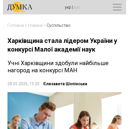
укр
|
рус
Головна
>
Новини
>
Суспільство
Харківщина стала лідером України у
конкурсі Малої академії наук
Учні Харківщини здобули найбільше
нагород на конкурсі МАН
28.05.2026, 15:20
Єлизавета Шопінська