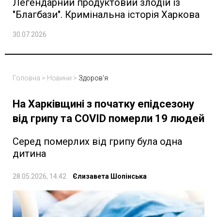
Легендарний продуктовий злодій із
"Благбази". Кримінальна історія Харкова
30.07.2026
Головна
>
Новини
>
Здоров'я
На Харківщині з початку епідсезону
від грипу та COVID померли 19 людей
Серед померлих від грипу була одна
дитина
28.05.2026, 14:42
Єлизавета Шопінська