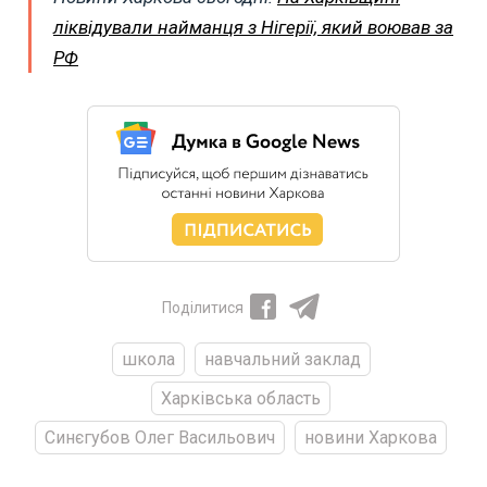
ліквідували найманця з Нігерії, який воював за
РФ
Поділитися
школа
навчальний заклад
Харківська область
Синєгубов Олег Васильович
новини Харкова