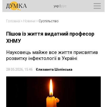
укр
|
рус
Головна
>
Новини
>
Суспільство
Пішов із життя видатний професор
ХНМУ
Науковець майже все життя присвятив
розвитку інфектології в Україні
28.05.2026, 15:46
Єлизавета Шопінська