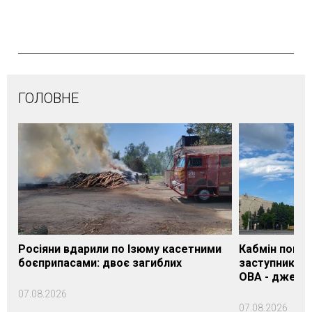
ГОЛОВНЕ
Росіяни вдарили по Ізюму касетними
Кабмін погод
боєприпасами: двоє загиблих
заступника н
ОВА - джере
07.08.2026
07.08.2026