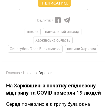
Поділитися
школа
навчальний заклад
Харківська область
Синєгубов Олег Васильович
новини Харкова
Головна
>
Новини
>
Здоров'я
На Харківщині з початку епідсезону
від грипу та COVID померли 19 людей
Серед померлих від грипу була одна