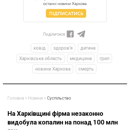
Поділитися
ковід
здоров'я
дитина
Харківська область
медицина
грип
новини Харкова
смерть
Головна
>
Новини
>
Суспільство
На Харківщині фірма незаконно
видобула копалин на понад 100 млн