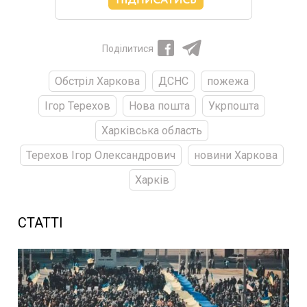
Поділитися
Обстріл Харкова
ДСНС
пожежа
Ігор Терехов
Нова пошта
Укрпошта
Харківська область
Терехов Ігор Олександрович
новини Харкова
Харків
СТАТТІ