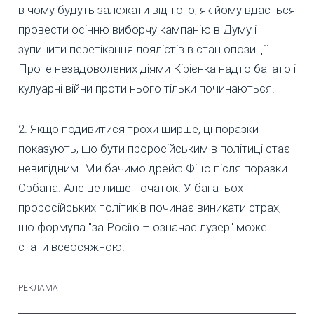
в чому будуть залежати від того, як йому вдасться
провести осінню виборчу кампанію в Думу і
зупинити перетікання лоялістів в стан опозиції.
Проте незадоволених діями Кірієнка надто багато і
кулуарні війни проти нього тільки починаються.
2. Якщо подивитися трохи ширше, ці поразки
показують, що бути проросійським в політиці стає
невигідним. Ми бачимо дрейф Фіцо після поразки
Орбана. Але це лише початок. У багатьох
проросійських політиків починає виникати страх,
що формула "за Росію – означає лузер" може
стати всеосяжною.