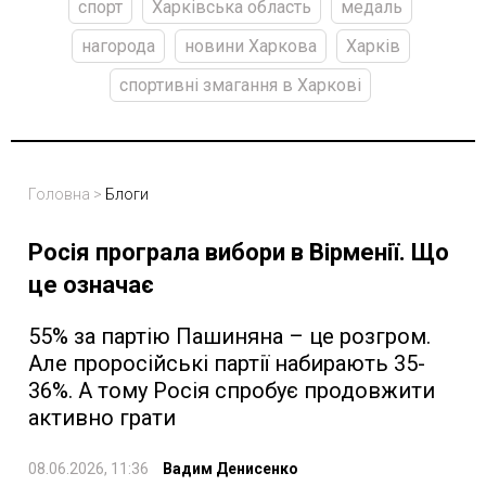
спорт
Харківська область
медаль
нагорода
новини Харкова
Харків
спортивні змагання в Харкові
Головна
>
Блоги
Росія програла вибори в Вірменії. Що
це означає
55% за партію Пашиняна – це розгром.
Але проросійські партії набирають 35-
36%. А тому Росія спробує продовжити
активно грати
08.06.2026, 11:36
Вадим Денисенко