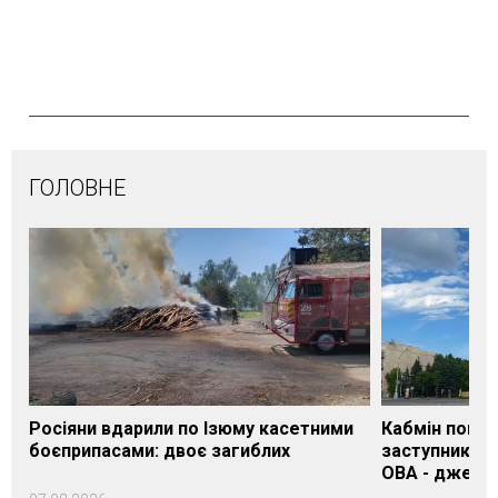
ГОЛОВНЕ
Росіяни вдарили по Ізюму касетними
Кабмін погод
боєприпасами: двоє загиблих
заступника н
ОВА - джере