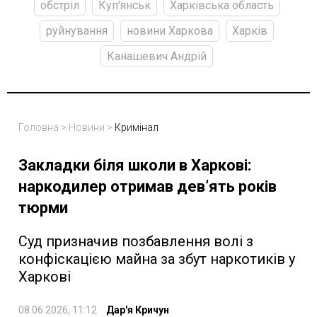
обстріл
Куп'янськ
Харківська область
руйнування
новини Харкова
Харків
Канашевич Андрій
Головна
>
Новини
>
Кримінал
Закладки біля школи в Харкові:
наркодилер отримав девʼять років
тюрми
Суд призначив позбавлення волі з
конфіскацією майна за збут наркотиків у
Харкові
08.06.2026, 11:12
Дар'я Кричун