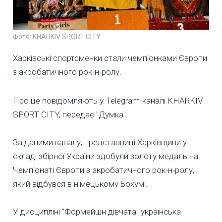
Фото: KHARKIV SPORT CITY
Харківські спортсменки стали чемпіонками Європи
з акробатичного рок-н-ролу.
Про це повідомляють у Telegram-каналі KHARKIV
SPORT CITY, передає "Думка".
За даними каналу, представниці Харківщини у
складі збірної України здобули золоту медаль на
Чемпіонаті Європи з акробатичного рок-н-ролу,
який відбувся в німецькому Бохумі.
У дисципліні "Формейшн дівчата" українська