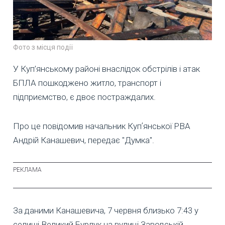
Фото з місця події
У Куп’янському районі внаслідок обстрілів і атак
БПЛА пошкоджено житло, транспорт і
підприємство, є двоє постраждалих.
Про це повідомив начальник Купʼянської РВА
Андрій Канашевич, передає "Думка".
За даними Канашевича, 7 червня близько 7:43 у
селищі Великий Бурлук на вулиці Заводській