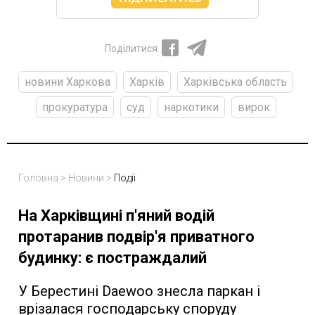
Поділитися
новини Харкова
Харків
Харківська область
прокуратура
суд
наркотики
вирок
Головна
>
Новини
>
Події
На Харківщині п'яний водій
протаранив подвір'я приватного
будинку: є постраждалий
У Берестині Daewoo знесла паркан і
врізалася господарську споруду