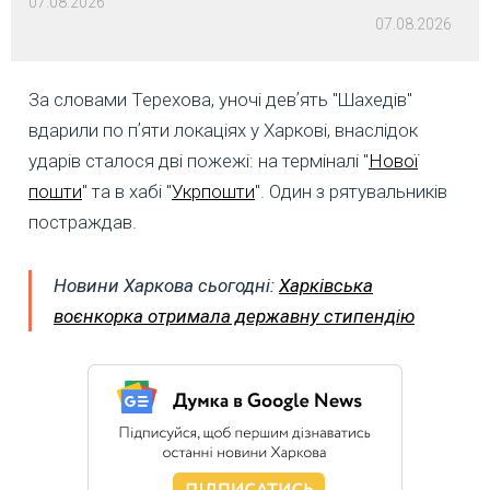
07.08.2026
07.08.2026
За словами Терехова, уночі девʼять "Шахедів"
вдарили по пʼяти локаціях у Харкові, внаслідок
ударів сталося дві пожежі: на терміналі "
Нової
пошти
" та в хабі "
Укрпошти
". Один з рятувальників
постраждав.
Новини Харкова сьогодні:
Харківська
воєнкорка отримала державну стипендію