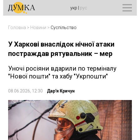
укр
|
рус
Головна
>
Новини
>
Суспільство
У Харкові внаслідок нічної атаки
постраждав рятувальник – мер
Уночі росіяни вдарили по терміналу
"Нової пошти" та хабу "Укрпошти"
08.06.2026, 12:30
Дар'я Кричун