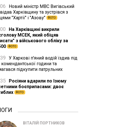
:06
Новий міністр МВС Вигівський
відав Харківщину та зустрівся з
цями "Хартії" і "Азову"
ФОТО
:00
На Харківщині викрили
сголову МСЕК, який обіцяв
исати" з військового обліку за
500
ФОТО
:39
У Харкові п'яний водій їздив під
 комендантської години та
магався підкупити патрульних
:35
Росіяни вдарили по Ізюму
сетними боєприпасами: двоє
гиблих
ФОТО
ЛОГИ
ВІТАЛІЙ ПОРТНИКОВ