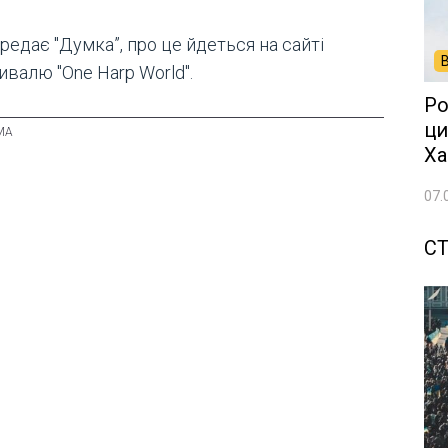
редає "Думка”, про це йдеться на сайті
валю "One Harp World".
Ро
ци
Ха
07.
СТ