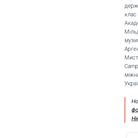
держ
клас
Акаде
Мільд
музик
Арге
Мист
Campo
міжна
Україн
Но
фо
Ні