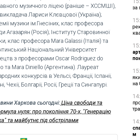
15
авного музичного ліцею (раніше – ХССМШІ),
за 
 викладача Лариси Клєвцової (Україна);
15
мії музики ім.Гнесіних, клас професора
рек
и Агазарян (Росія); Інституту Старовинної
кв
и, клас професора Mara Galassi (Італія) та
15
нтинський Національний Університет
ар
ецтв з професорами Oscar Rodriguez do
по
 та Mara Diniello (Аргентина). Лауреат
15
родних конкурсів в Уельсі, Франції, Іспанії,
яки
на
і, Чехії, Болгарії, Росії, Греції та Сингапурі.
14
вини Харкова сьогодні:
Ціна свободи та
про
тра
рмула нуля: про покоління 70-х, "Генерацію
ка" та майбутнє під обстрілами
14
сп
м