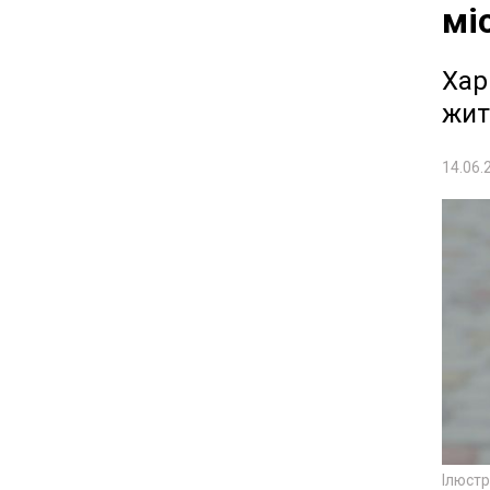
мі
Хар
жит
14.06.
Ілюст