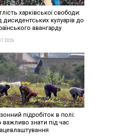
глість харківської свободи:
д дисидентських кулуарів до
раїнського авангарду
07.2026
зонний підробіток в полі:
 важливо знати під час
ацевлаштування