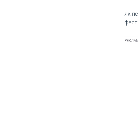
Як пе
фести