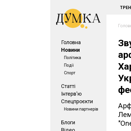
ТРЕ
Голов
Зв
Головна
Новини
ар
Політика
Ха
Події
Спорт
Ук
Статті
фе
Інтерв'ю
Спецпроєкти
Арф
Новини партнерів
Лем
Блоги
"On
Відео