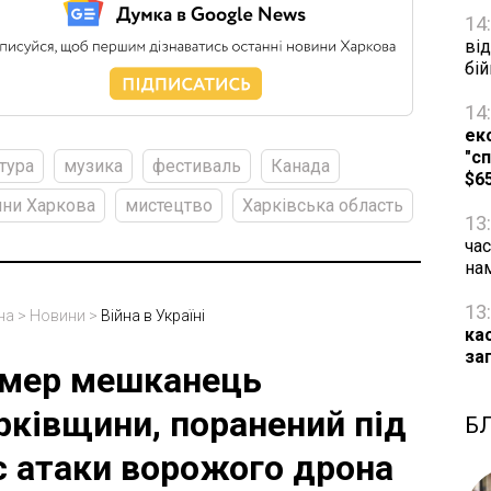
14
від
бій
14
ек
"сп
тура
музика
фестиваль
Канада
$6
ни Харкова
мистецтво
Харківська область
13
час
на
13
на
>
Новини
>
Війна в Україні
ка
за
мер мешканець
рківщини, поранений під
Б
с атаки ворожого дрона