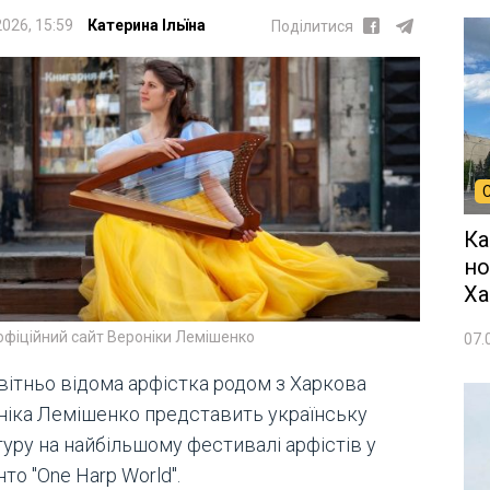
2026, 15:59
Катерина Ільїна
Поділитися
Ка
но
Ха
офіційний сайт Вероніки Лемішенко
07.
вітньо відома арфістка родом з Харкова
ніка Лемішенко представить українську
туру на найбільшому фестивалі арфістів у
то "One Harp World".