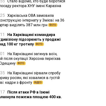
:55
Стало відомо, хто буде боротися
посаду ректора ХНУ імені Каразіна
:25
Харківська ОВА замовила
онструкцію інтернату у Змієві: на 36
артир виділять 387 млн грн
ФОТО
:11
На Харківщині командира
тдивізіону підозрюють у продажі
над 100 кг тротилу
ФОТО
:01
На Харківщині загинув воїн,
й після окупації Херсона переїхав
 Одещину
ФОТО
:35
На Харківщині зірвали спробу
риву росіян, які ховалися в густій
ві: кадри з фронту
ВІДЕО
:17
Після атаки РФ в Ізюмі
алахнула пожежа площею 400 кв.