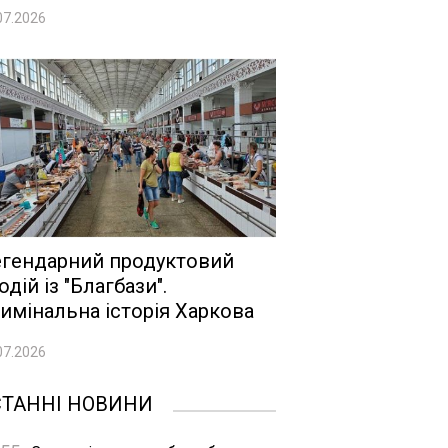
07.2026
гендарний продуктовий
одій із "Благбази".
имінальна історія Харкова
07.2026
СТАННІ НОВИНИ