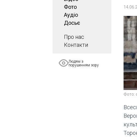
Фото
14.06.
Аудіо
Досьє
Про нас
Контакти
Людям з
порушенням зору
Фото: 
Всес
Веро
куль
Торон