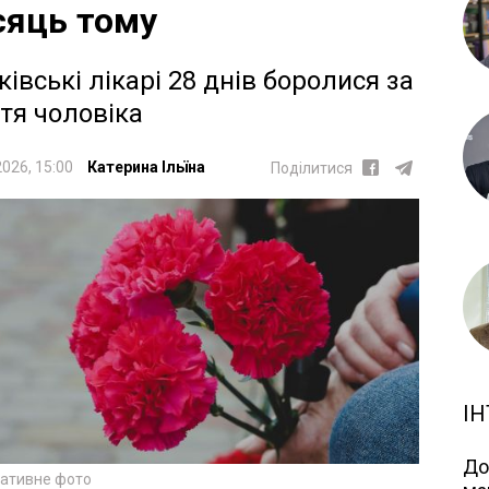
сяць тому
ківські лікарі 28 днів боролися за
тя чоловіка
2026, 15:00
Катерина Ільїна
Поділитися
ІН
До
ративне фото