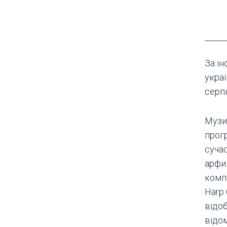
За і
укра
серп
Музи
прог
суча
арфи.
компо
Harp 
відоб
відом