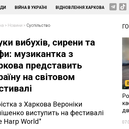
НДИ
ВІЙНА В УКРАЇНІ
ВІДНОВЛЕННЯ ХАРКОВА
на
>
Новини
>
Суспільство
Г
уки вибухів, сирени та
фи: музикантка з
ркова представить
раїну на світовом
стивалі
Ро
ка
істка з Харкова Вероніки
дв
ішенко виступить на фестивалі
e Harp World"
07.