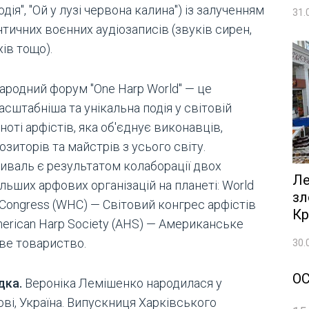
дія", "Ой у лузі червона калина") із залученням
31.
тичних воєнних аудіозаписів (звуків сирен,
ів тощо).
ародний форум "One Harp World" — це
сштабніша та унікальна подія у світовій
ноті арфістів, яка об'єднує виконавців,
зиторів та майстрів з усього світу.
иваль є результатом колаборації двох
Ле
льших арфових організацій на планеті: World
зл
 Congress (WHC) — Світовий конгрес арфістів
Кр
merican Harp Society (AHS) — Американське
ве товариство.
30.
О
дка.
Вероніка Лемішенко народилася у
ві, Україна. Випускниця Харківського