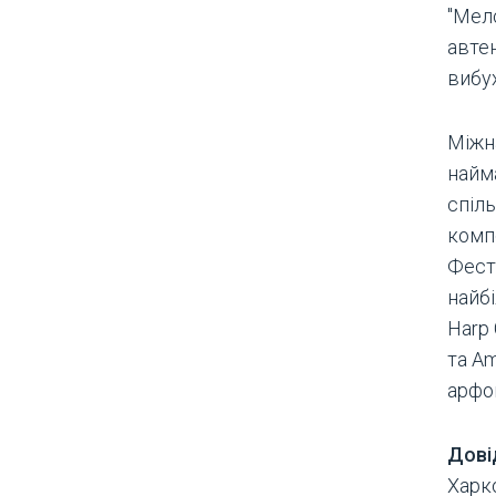
"Мело
автен
вибух
Міжн
найма
спіль
компо
Фест
найбі
Harp
та A
арфо
Дові
Харко