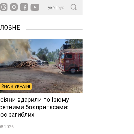
укр
|
рус
ОЛОВНЕ
ВІЙНА В УКРАЇНІ
сіяни вдарили по Ізюму
сетними боєприпасами:
оє загиблих
08.2026