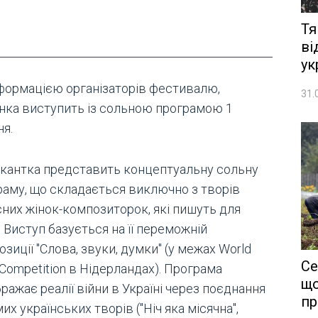
Тя
ві
ук
нформацією організаторів фестивалю,
31.
їнка виступить із сольною програмою 1
ня.
кантка представить концептуальну сольну
раму, що складається виключно з творів
сних жінок-композиторок, які пишуть для
 Виступ базується на її переможній
зиції "Слова, звуки, думки" (у межах World
Се
Competition в Нідерландах). Програма
що
ражає реалії війни в Україні через поєднання
пр
их українських творів ("Ніч яка місячна",