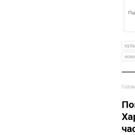
куль
нови
Голов
По
Ха
ча