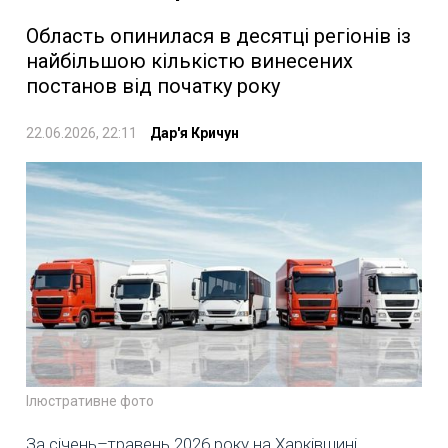
Область опинилася в десятці регіонів із
найбільшою кількістю винесених
постанов від початку року
22.06.2026, 22:11
Дар'я Кричун
Ілюстративне фото
За січень–травень 2026 року на Харківщині