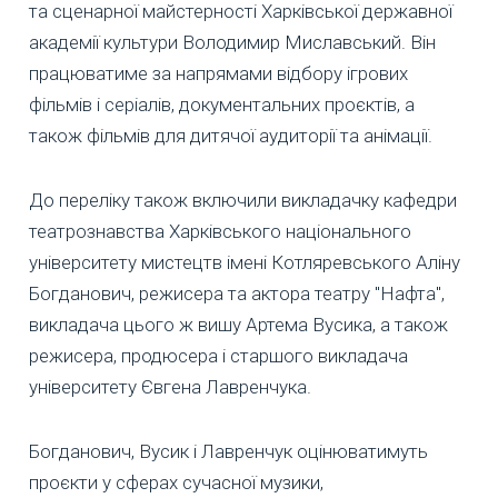
та сценарної майстерності Харківської державної
академії культури Володимир Миславський. Він
працюватиме за напрямами відбору ігрових
фільмів і серіалів, документальних проєктів, а
також фільмів для дитячої аудиторії та анімації.
До переліку також включили викладачку кафедри
театрознавства Харківського національного
університету мистецтв імені Котляревського Аліну
Богданович, режисера та актора театру "Нафта",
викладача цього ж вишу Артема Вусика, а також
режисера, продюсера і старшого викладача
університету Євгена Лавренчука.
Богданович, Вусик і Лавренчук оцінюватимуть
проєкти у сферах сучасної музики,