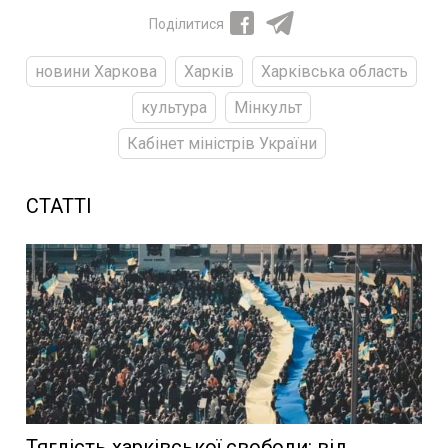
Поділитися
новини Харкова
Харків
Харківська область
культура
Мінкульт
Кабінет міністрів України
СТАТТІ
Тяглість харківської свободи: від