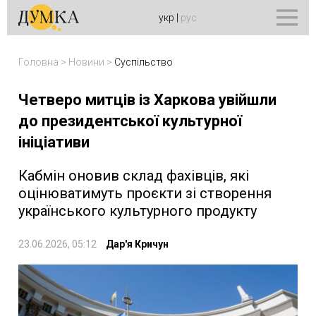
укр
|
рус
Головна
>
Новини
>
Суспільство
Четверо митців із Харкова увійшли
до президентської культурної
ініціативи
Кабмін оновив склад фахівців, які
оцінюватимуть проєкти зі створення
українського культурного продукту
23.06.2026, 05:12
Дар'я Кричун