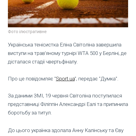
Фото ілюстративне
Українська тенісистка Еліна Світоліна завершила
виступи на трав’яному турнірі WTA 500 у Берліні, де
дісталася стадії чвертьфіналу.
Про це повідомляє "
Sport.ua
", передає "Думка".
За даними ЗМІ, 19 червня Світоліна поступилася
представниці Філіппін Александрі Еалі та припинила
боротьбу за титул.
До цього українка здолала Анну Калінську та Єву