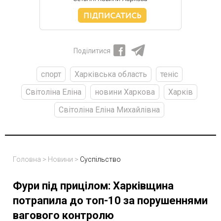
Поділитися
спорт
Харківська область
теніс
Світоліна Еліна
новини Харкова
Харків
Світоліна Еліна Михайлівна
Головна
>
Новини
>
Суспільство
Фури під прицілом: Харківщина
потрапила до топ-10 за порушеннями
вагового контролю