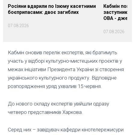
Росіяни вдарили по Ізюму касетними
Кабмін погод
боєприпасами: двоє загиблих
заступника н
ОВА - джере
07.08.2026
07.08.2026
Кабмін оновив перелік експертів, які братимуть
участь у відборі культурно-мистецьких проєктів у
межах ініціативи Президента України зі створення
українського культурного продукту. Відповідне
розпорядження уряд ухвалив 15 червня.
До нового складу експертів увійшли одразу
четверо представників Харкова.
Серед них – завідувач кафедри кінотелережисури