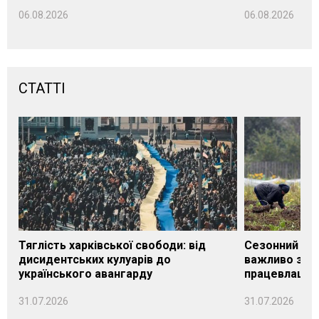
06.08.2026
06.08.2026
СТАТТІ
Тяглість харківської свободи: від
Сезонний під
дисидентських кулуарів до
важливо знат
українського авангарду
працевлашту
31.07.2026
31.07.2026