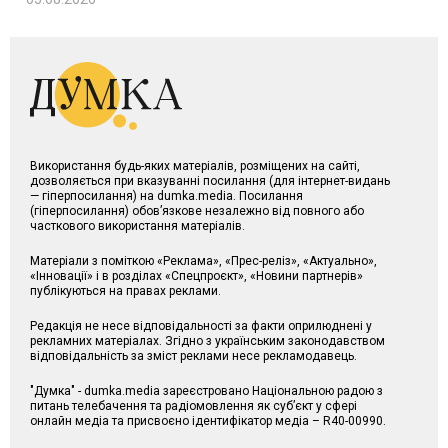
Використання будь-яких матеріалів, розміщених на сайті,
дозволяється при вказуванні посилання (для інтернет-видань
— гіперпосилання) на dumka.media. Посилання
(гіперпосилання) обов’язкове незалежно від повного або
часткового використання матеріалів.
Матеріали з поміткою «Реклама», «Прес-реліз», «Актуально»,
«Інновації» і в розділах «Спецпроєкт», «Новини партнерів»
публікуються на правах реклами.
Редакція не несе відповідальності за факти оприлюднені у
рекламних матеріалах. Згідно з українським законодавством
відповідальність за зміст реклами несе рекламодавець.
"Думка" - dumka.media зареєстровано Національною радою з
питань телебачення та радіомовлення як суб’єкт у сфері
онлайн медіа та присвоєно ідентифікатор медіа – R40-00990.