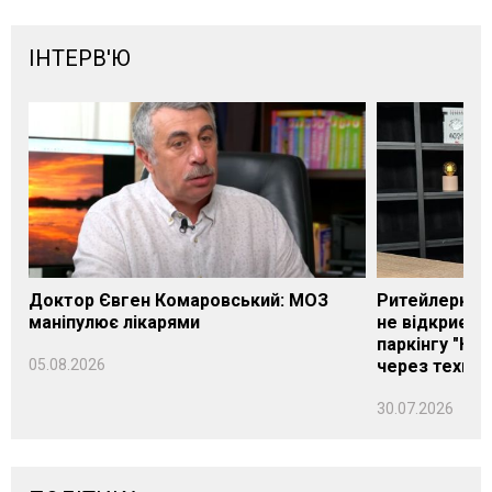
ІНТЕРВ'Ю
Доктор Євген Комаровський: МОЗ
Ритейлерка А
маніпулює лікарями
не відкриєть
паркінгу "Нік
05.08.2026
через техніч
30.07.2026