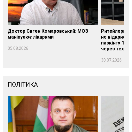
Доктор Євген Комаровський: МОЗ
Ритейлерка А
маніпулює лікарями
не відкриєть
паркінгу "Нік
05.08.2026
через техніч
30.07.2026
ПОЛІТИКА