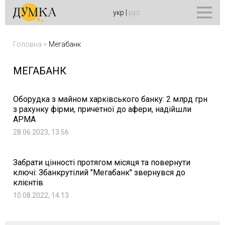
укр
|
рус
Головна
>
Мегабанк
МЕГАБАНК
Оборудка з майном харківського банку: 2 млрд грн
з рахунку фірми, причетної до афери, надійшли
АРМА
28.06.2023, 13:56
Забрати цінності протягом місяця та повернути
ключі: Збанкрутілий "Мегабанк" звернувся до
клієнтів
10.08.2022, 14:13