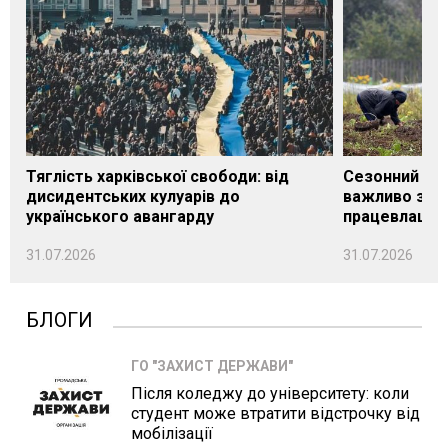
Тяглість харківської свободи: від
Сезонний під
дисидентських кулуарів до
важливо знат
українського авангарду
працевлашту
31.07.2026
31.07.2026
БЛОГИ
ГО "ЗАХИСТ ДЕРЖАВИ"
Після коледжу до університету: коли
студент може втратити відстрочку від
мобілізації