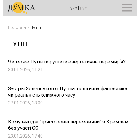
укр
|
рус
Головна
>
Путін
ПУТІН
Чи може Путін порушити енергетичне перемирʼя?
30.01.2026, 11:21
Зустріч Зеленського і Путіна: політична фантастика
чи реальність ближчого часу
27.01.2026, 13:00
Кому вигідні "тристоронні перемовини" з Кремлем
без участі ЄС
23.01.2026, 17:40