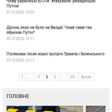
Чому українські БПЛА "атакували" резиденцію
Путіна
31.12.2025, 10:33
Дрони, яких не було на Валдаї. Чому саме так
збрехав Путін?
30.12.2025, 15:11
Післясмак після нової зустрічі Трампа і Зеленського
29.12.2025, 16:17
1
...
4
5
6
...
26
Архів
ГОЛОВНЕ