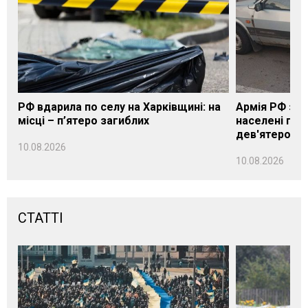
РФ вдарила по селу на Харківщині: на
Армія РФ за 
місці – п’ятеро загиблих
населені пун
дев'ятеро п
10.08.2026
10.08.2026
СТАТТІ