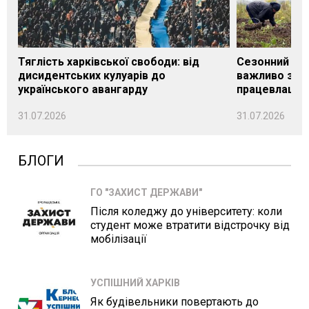
Тяглість харківської свободи: від
Сезонний під
дисидентських кулуарів до
важливо знат
українського авангарду
працевлашту
31.07.2026
31.07.2026
БЛОГИ
ГО "ЗАХИСТ ДЕРЖАВИ"
Після коледжу до університету: коли
студент може втратити відстрочку від
мобілізації
УСПІШНИЙ ХАРКІВ
Як будівельники повертають до