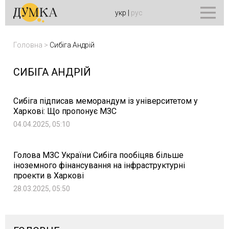
укр
|
рус
Головна
>
Сибіга Андрій
СИБІГА АНДРІЙ
Сибіга підписав меморандум із університетом у
Харкові: Що пропонує МЗС
04.04.2025, 05:10
Голова МЗС України Сибіга пообіцяв більше
іноземного фінансування на інфраструктурні
проекти в Харкові
28.03.2025, 05:50