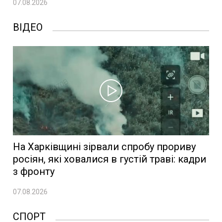
07.08.2026
ВІДЕО
На Харківщині зірвали спробу прориву
росіян, які ховалися в густій траві: кадри
з фронту
07.08.2026
СПОРТ