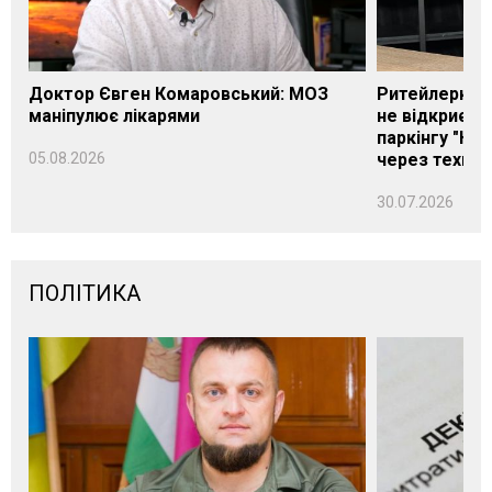
Доктор Євген Комаровський: МОЗ
Ритейлерка А
маніпулює лікарями
не відкриєть
паркінгу "Нік
05.08.2026
через техніч
30.07.2026
ПОЛІТИКА