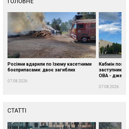
ГОЛОВНЕ
Росіяни вдарили по Ізюму касетними
Кабмін погод
боєприпасами: двоє загиблих
заступника н
ОВА - джере
07.08.2026
07.08.2026
СТАТТІ