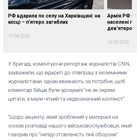
РФ вдарила по селу на Харківщині: на
Армія РФ за 
місці – п’ятеро загиблих
населені пун
дев'ятеро п
10.08.2026
10.08.2026
У бригаді, коментуючи репортаж журналістів CNN,
зауважили, що відкриті до співпраці з іноземними
журналістами, однак вважають за потрібне, щоб
коментарі бійців були зрозумілі "не як окремі
цитати, а мали чіткий та недвозначний контекст".
"Щодо акценту, який зроблений у матеріалі на
основі розповіді нашого військовослужбовця, який
говорив про "непідготовленість лінії оборони"