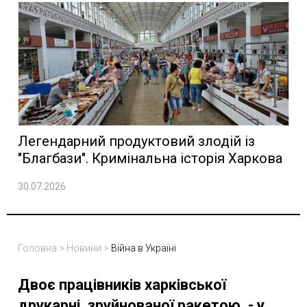
Легендарний продуктовий злодій із
"Благбази". Кримінальна історія Харкова
30.07.2026
Головна
>
Новини
>
Війна в Україні
Двоє працівників харківської
друкарні, зруйнованої ракетою, - у