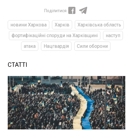
Поділитися
новини Харкова
Харків
Харківська область
фортифікаційні споруди на Харківщині
наступ
атака
Нацгвардія
Сили оборони
СТАТТІ