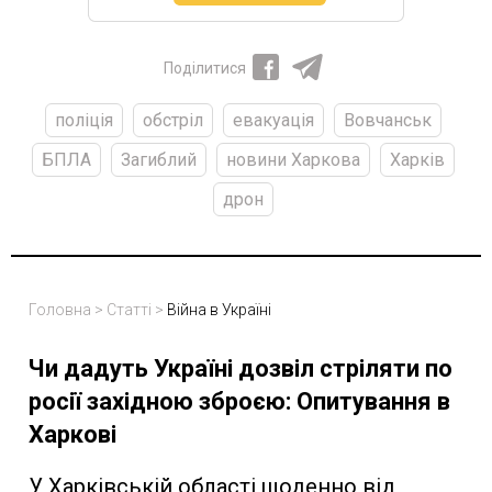
Поділитися
поліція
обстріл
евакуація
Вовчанськ
БПЛА
Загиблий
новини Харкова
Харків
дрон
Головна
>
Статті
>
Війна в Україні
Чи дадуть Україні дозвіл стріляти по
росії західною зброєю: Опитування в
Харкові
У Харківській області щоденно від