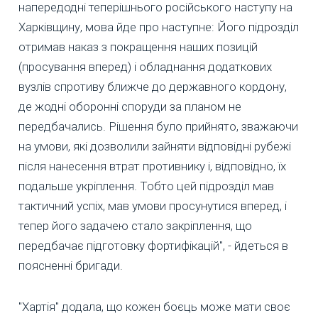
напередодні теперішнього російського наступу на
Харківщину, мова йде про наступне: Його підрозділ
отримав наказ з покращення наших позицій
(просування вперед) і обладнання додаткових
вузлів спротиву ближче до державного кордону,
де жодні оборонні споруди за планом не
передбачались. Рішення було прийнято, зважаючи
на умови, які дозволили зайняти відповідні рубежі
після нанесення втрат противнику і, відповідно, їх
подальше укріплення. Тобто цей підрозділ мав
тактичний успіх, мав умови просунутися вперед, і
тепер його задачею стало закріплення, що
передбачає підготовку фортифікацій", - йдеться в
поясненні бригади.
"Хартія" додала, що кожен боєць може мати своє