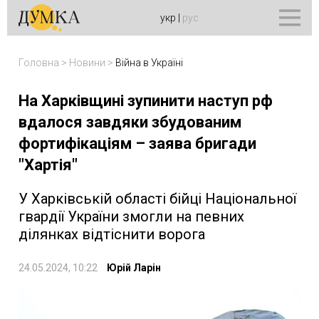
укр
|
рус
Головна
>
Новини
>
Війна в Україні
На Харківщині зупинити наступ рф
вдалося завдяки збудованим
фортифікаціям – заява бригади
"Хартія"
У Харківській області бійці Національної
гвардії України змогли на певних
ділянках відтіснити ворога
24.05.2024, 10:22
Юрій Ларін