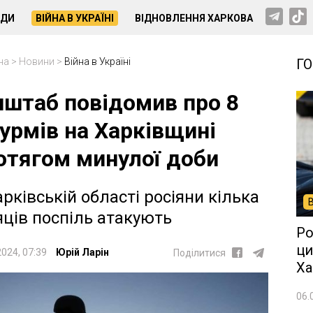
НДИ
ВІЙНА В УКРАЇНІ
ВІДНОВЛЕННЯ ХАРКОВА
на
>
Новини
>
Війна в Україні
Г
нштаб повідомив про 8
урмів на Харківщині
отягом минулої доби
арківській області росіяни кілька
яців поспіль атакують
Ро
ци
2024, 07:39
Юрій Ларін
Поділитися
Ха
06.