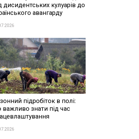
д дисидентських кулуарів до
раїнського авангарду
07.2026
зонний підробіток в полі:
 важливо знати під час
ацевлаштування
07.2026