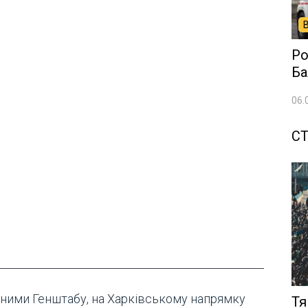
Ро
Ба
06.
СТ
аними Генштабу, на Харківському напрямку
Тя