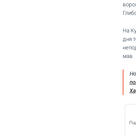
воро
Глиб
На К
дня 
непод
мав.
Но
по
Ха