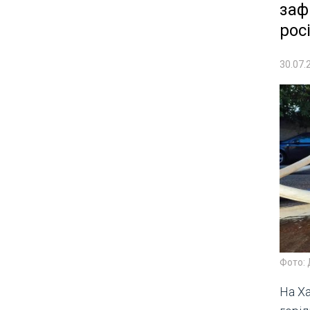
заф
рос
30.07.
Фото:
На Ха