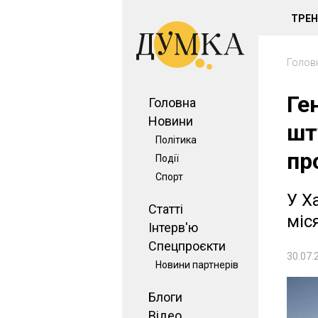
ТРЕ
Голов
Ге
Головна
Новини
шт
Політика
пр
Події
Спорт
У Х
Статті
міс
Інтерв'ю
Спецпроєкти
30.07.
Новини партнерів
Блоги
Відео