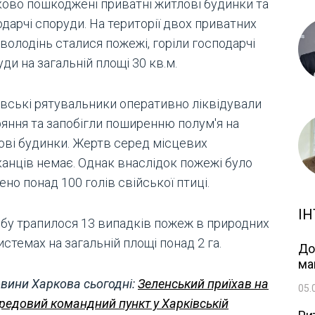
ково пошкоджені приватні житлові будинки та
дарчі споруди. На території двох приватних
володінь сталися пожежі, горіли господарчі
ди на загальній площі 30 кв.м.
івські рятувальники оперативно ліквідували
ряння та запобігли поширенню полум'я на
ові будинки. Жертв серед місцевих
анців немає. Однак внаслідок пожежі було
но понад 100 голів свійської птиці.
ІН
обу трапилося 13 випадків пожеж в природних
стемах на загальній площі понад 2 га.
До
ма
вини Харкова сьогодні:
Зеленський приїхав на
05.
редовий командний пункт у Харківській