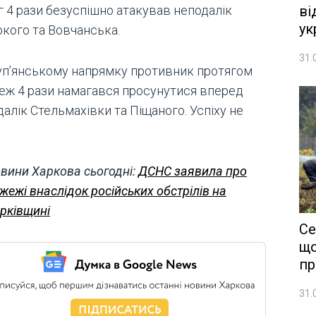
ві
г 4 рази безуспішно атакував неподалік
ук
окого та Вовчанська.
31.
уп’янському напрямку противник протягом
теж 4 рази намагався просунутися вперед
алік Стельмахівки та Піщаного. Успіху не
вини Харкова сьогодні:
ДСНС заявила про
жежі внаслідок російських обстрілів на
рківщині
Се
що
пр
31.