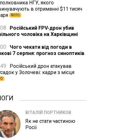
дполковника НГУ, якого
винувачують в отриманні $11 тисяч
баря
ФОТО
:08
Російський FPV-дрон убив
вільного чоловіка на Харківщині
:00
Чого чекати від погоди в
ркові 7 серпня: прогноз синоптиків
:49
Російський дрон атакував
садок у Золочеві: кадри з місця
ТО
ЛОГИ
ВІТАЛІЙ ПОРТНИКОВ
Як не стати частиною
Росії