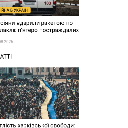
ВІЙНА В УКРАЇНІ
сіяни вдарили ракетою по
лаклії: п’ятеро постраждалих
08.2026
АТТІ
глість харківської свободи: