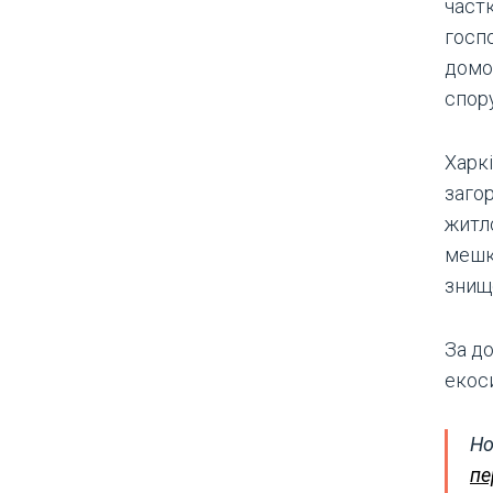
част
госпо
домо
спору
Харк
заго
житл
мешк
знище
За д
екоси
Но
пе