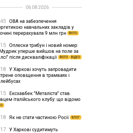
06.08.2026
:45
ОВА на забезпечення
ергетикою навчальних закладів у
сочині перерахувала 9 млн грн
ФОТО
:15
Оплески трибун і новий номер:
 Мудрик уперше вийшов на поле за
лсі" після дискваліфікації
ФОТО
ВІДЕО
:18
У Харкові хочуть запровадити
стрене оповіщення в трамваях і
олейбусах
:15
Ексхавбек "Металіста" став
вцем італійського клубу: що відомо
ТО
:18
Як не стати частиною Росії
БЛОГ
:17
У Харкові судитимуть