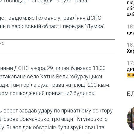
и господарчі споруди та суха трава.
пі
об
ха
це повідомляє Головне управління ДСНС
ни в Харківській області, передає "Думка".
18
ци
18
Ха
17
ними ДСНС, учора, 29 липня, близько 11:00
дит
 атаковане село Хатнє Великобурлуцької
ФО
ди. Там горіла суха трава на площі 200 кв.м.
хом пошкоджений приватний будинок.
Б
ь ворог завдав удару по приватному сектору
 Лозова Вовчанської громади Чугуївського
у. Внаслідок обстрілів були зруйновані та