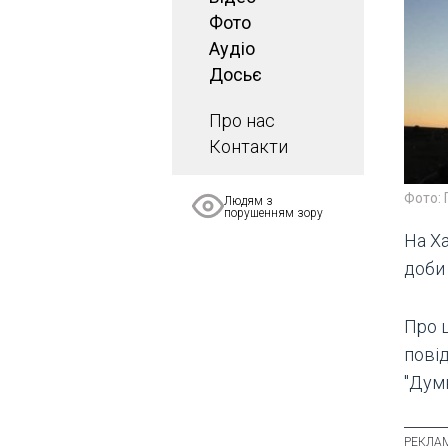
Фото
Аудіо
Досьє
Про нас
Контакти
Фото:
Людям з
порушенням зору
На Х
доби 
Про ц
пові
"Думк