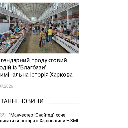
гендарний продуктовий
одій із "Благбази".
имінальна історія Харкова
07.2026
СТАННІ НОВИНИ
:39
"Манчестер Юнайтед" хоче
дписати воротаря з Харківщини – ЗМІ