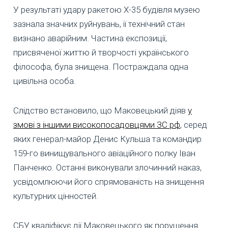
У результаті удару ракетою Х-35 будівля музею
зазнала значних руйнувань, її технічний стан
визнано аварійним. Частина експозиції,
присвяченої життю й творчості українського
філософа, була знищена. Постраждала одна
цивільна особа.
Слідство встановило, що Маковецький діяв
у
змові з іншими високопосадовцями ЗС рф
, серед
яких генерал-майор Денис Кульша та командир
159-го винищувального авіаційного полку Іван
Панченко. Останні виконували злочинний наказ,
усвідомлюючи його спрямованість на знищення
культурних цінностей.
СБУ кваліфікує дії Маковецького як порушення