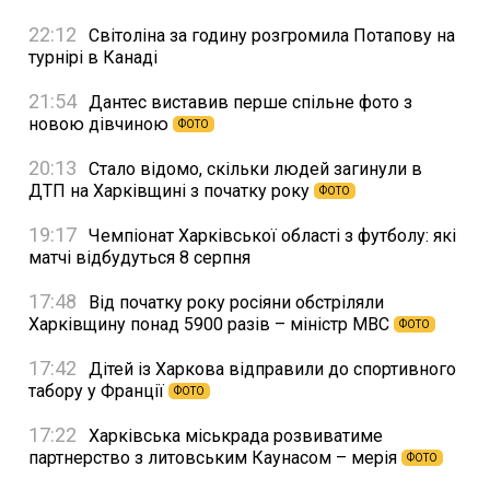
22:12
Світоліна за годину розгромила Потапову на
турнірі в Канаді
21:54
Дантес виставив перше спільне фото з
новою дівчиною
ФОТО
20:13
Стало відомо, скільки людей загинули в
ДТП на Харківщині з початку року
ФОТО
19:17
Чемпіонат Харківської області з футболу: які
матчі відбудуться 8 серпня
17:48
Від початку року росіяни обстріляли
Харківщину понад 5900 разів – міністр МВС
ФОТО
17:42
Дітей із Харкова відправили до спортивного
табору у Франції
ФОТО
17:22
Харківська міськрада розвиватиме
партнерство з литовським Каунасом – мерія
ФОТО