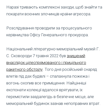
Наразі тривають комплексні заходи, щоб знайти та
покарати воєнних злочинців країни-агресора.
Розслідування проводили за процесуального
керівництва Офісу Генерального прокурора.
Національний літературно-меморіальний музей Г.
С. Сковороди 7 травня 2022 був
знищений
внаслідок цілеспрямованого і прицільного
ракетного обстрілу
. Того дня російський снаряд
влетів під дах будівлі – спалахнула пожежа і
вогонь охопив все приміщення. Найцінніші
експонати колекції вдалося врятувати, їх
перемістили заздалегідь в безпечне місце, але
меморіальний будинок зазнав непоправних втрат.