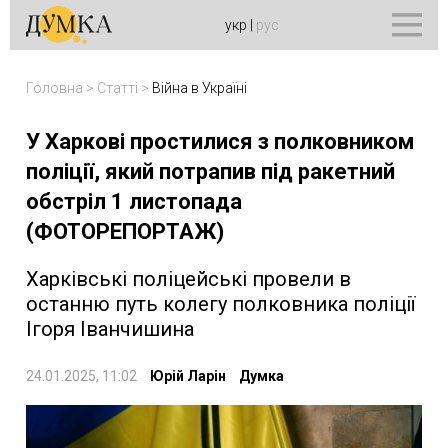
укр
|
рус
Головна
>
Статті
>
Війна в Україні
У Харкові простилися з полковником
поліції, який потрапив під ракетний
обстріл 1 листопада
(ФОТОРЕПОРТАЖ)
Харківські поліцейські провели в
останню путь колегу полковника поліції
Ігоря Іванчишина
24.01.2025, 11:02
Юрій Ларін
Думка