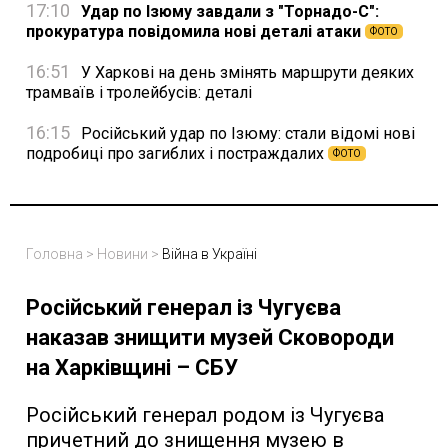
17:10
Удар по Ізюму завдали з "Торнадо-С":
прокуратура повідомила нові деталі атаки
ФОТО
16:51
У Харкові на день змінять маршрути деяких
трамваїв і тролейбусів: деталі
16:15
Російський удар по Ізюму: стали відомі нові
подробиці про загиблих і постраждалих
ФОТО
Головна
>
Новини
>
Війна в Україні
Російський генерал із Чугуєва
наказав знищити музей Сковороди
на Харківщині – СБУ
Російський генерал родом із Чугуєва
причетний до знищення музею в