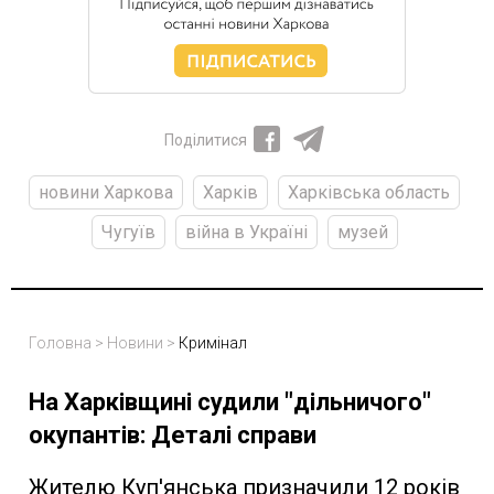
Поділитися
новини Харкова
Харків
Харківська область
Чугуїв
війна в Україні
музей
Головна
>
Новини
>
Кримінал
На Харківщині судили "дільничого"
окупантів: Деталі справи
Жителю Куп'янська призначили 12 років