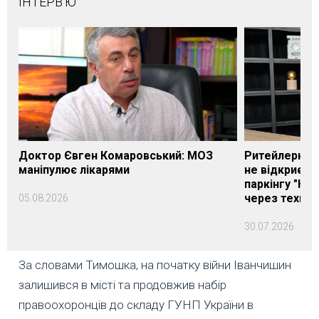
ІНТЕРВ'Ю
Доктор Євген Комаровський: МОЗ
Ритейлерка А
маніпулює лікарями
не відкриєть
паркінгу "Нік
через техніч
05.08.2026
30.07.2026
За словами Тимошка, на початку війни Іванчишин
залишився в місті та продовжив набір
правоохоронців до складу ГУНП України в