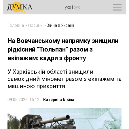
укр
|
рус
Головна
>
Новини
>
Війна в Україні
На Вовчанському напрямку знищили
рідкісний "Тюльпан” разом з
екіпажем: кадри з фронту
У Харківській області знищили
самохідний міномет разом з екіпажем та
машиною прикриття
09.05.2026, 15:12
Катерина Ільїна