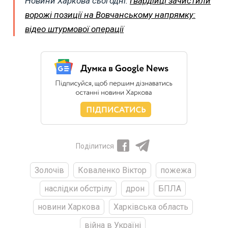
Новини Харкова сьогодні:
Гвардійці зачистили
ворожі позиції на Вовчанському напрямку:
відео штурмової операції
Поділитися
Золочів
Коваленко Віктор
пожежа
наслідки обстрілу
дрон
БПЛА
новини Харкова
Харківська область
війна в Україні