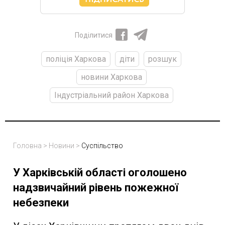
Поділитися
поліція Харкова
діти
розшук
новини Харкова
Індустріальний район Харкова
Головна
>
Новини
>
Суспільство
У Харківській області оголошено
надзвичайний рівень пожежної
небезпеки