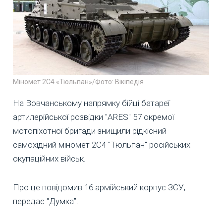
Міномет 2С4 «Тюльпан»/Фото: Вікіпедія
На Вовчанському напрямку бійці батареї
артилерійської розвідки "ARES" 57 окремої
мотопіхотної бригади знищили рідкісний
самохідний міномет 2С4 "Тюльпан" російських
окупаційних військ.
Про це повідомив 16 армійський корпус ЗСУ,
передає "Думка”.