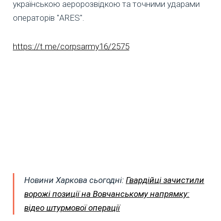
українською аеророзвідкою та точними ударами
операторів "ARES".
https://t.me/corpsarmy16/2575
Новини Харкова сьогодні:
Гвардійці зачистили
ворожі позиції на Вовчанському напрямку:
відео штурмової операції