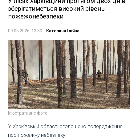
У лісах Харківщини протягом двох днів
зберігатиметься високий рівень
пожежонебезпеки
09.05.2026, 13:30
Катерина Ільїна
Ілюстративне фото
У Харківській області оголошено попередження
про пожежну небезпеку.