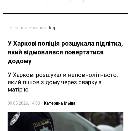
Головна
>
Новини
>
Події
У Харкові поліція розшукала підлітка,
який відмовлявся повертатися
додому
У Харкові розшукали неповнолітнього,
який пішов з дому через сварку з
матір’ю
09.05.2026, 14:03
Катерина Ільїна