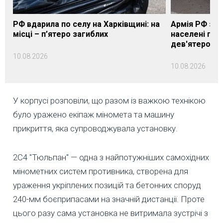
РФ вдарила по селу на Харківщині: на
Армія РФ за 
місці – п’ятеро загиблих
населені пун
дев'ятеро п
10.08.2026
10.08.2026
У корпусі розповіли, що разом із важкою технікою
було уражено екіпаж міномета та машину
прикриття, яка супроводжувала установку.
2С4 "Тюльпан" — одна з найпотужніших самохідних
мінометних систем противника, створена для
ураження укріплених позицій та бетонних споруд
240-мм боєприпасами на значній дистанції. Проте
цього разу сама установка не витримала зустрічі з