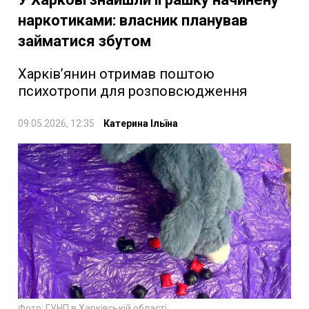
наркотиками: власник планував
займатися збутом
Харків’янин отримав поштою
психотропи для розповсюдження
09.05.2026, 12:35
Катерина Ільїна
Фото: ГУНП в Харківській області