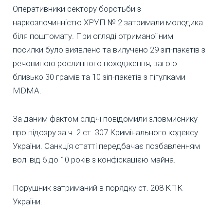
Оперативники сектору боротьби з
наркозлочинністю ХРУП № 2 затримали молодика
біля поштомату. При огляді отриманої ним
посилки було виявлено та вилучено 29 зіп-пакетів з
речовиною рослинного походження, вагою
близько 30 грамів та 10 зіп-пакетів з пігулками
MDMA.
За даним фактом слідчі повідомили зловмиснику
про підозру за ч. 2 ст. 307 Кримінального кодексу
України. Санкція статті передбачає позбавленням
волі від 6 до 10 років з конфіскацією майна.
Порушник затриманий в порядку ст. 208 КПК
України.