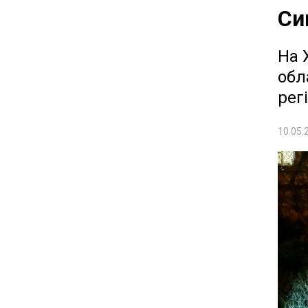
Си
На 
обл
рег
10.05.