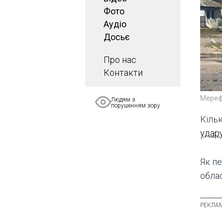
Фото
Аудіо
Досьє
Про нас
Контакти
Мереф
Людям з
порушенням зору
Кіль
удар
Як п
обла