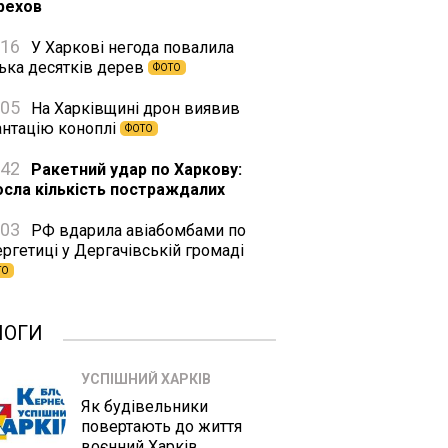
рехов
:16
У Харкові негода повалила
лька десятків дерев
ФОТО
:05
На Харківщині дрон виявив
антацію коноплі
ФОТО
:42
Ракетний удар по Харкову:
осла кількість постраждалих
:03
РФ вдарила авіабомбами по
ргетиці у Дергачівській громаді
ТО
ЛОГИ
УСПІШНИЙ ХАРКІВ
Як будівельники
повертають до життя
воєнний Харків