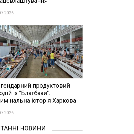
ацевлаштування
07.2026
гендарний продуктовий
одій із "Благбази".
имінальна історія Харкова
07.2026
СТАННІ НОВИНИ