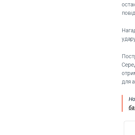
остан
пові
Нагад
удар
Пост
Сере
отри
для а
Но
ба