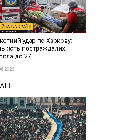
ВІЙНА В УКРАЇНІ
кетний удар по Харкову:
лькість постраждалих
осла до 27
08.2026
АТТІ