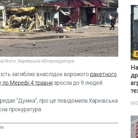
а/Фото: Харківська облпрокуратура
На
кість загиблих внаслідок ворожого
ракетного
др
аг
у по Мерефі 4 травня
зросла до 9 людей.
те
ередає "Думка”, про це повідомила Харківська
09.
сна прокуратура.