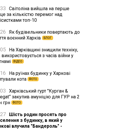
:33
Світоліна вийшла на перше
це за кількістю перемог над
ісистками топ-10
:26
Як будівельники повертають до
ття воєнний Харків
БЛОГ
:05
На Харківщині знищили техніку,
 використовується з часів війни у
єтнамі
ВІДЕО
:16
На руїнах будинку у Харкові
ятували кота
ФОТО
:03
Харківський гурт "Курган &
egat” закупив амуніцію для ГУР на 2
н грн
ФОТО
:27
Шість родин просять про
селення з будинку, в який у
ркові влучила "Бандероль" -