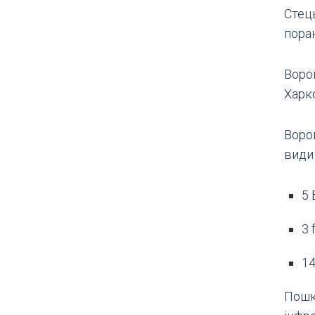
Стец
поран
Воро
Харк
Воро
види
5 
3 
14
Пошк