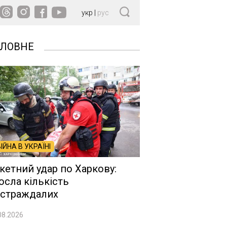
укр
|
рус
ОЛОВНЕ
ВІЙНА В УКРАЇНІ
кетний удар по Харкову:
осла кількість
страждалих
08.2026