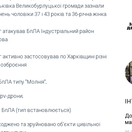
ьківка Великобурлуцької громади зазнали
ень чоловіки 37 і 43 років та 36-річна жінка.
г атакував БпЛА Індустріальний район
ова.
г активно застосовував по Харківщині різні
 озброєння:
БпЛА типу "Молнія";
fpv-дрони;
ІН
 БпЛА (тип встановлюється).
До
ма
оджено та зруйновано обʼєкти цивільної