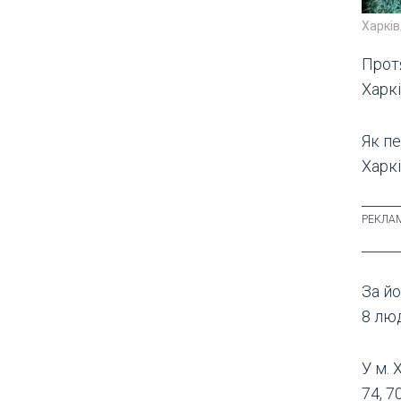
Харків
Прот
Харкі
Як п
Харк
За й
8 люд
У м. 
74, 7