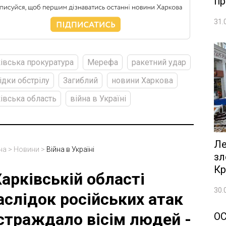
пр
31.
івська прокуратура
Мерефа
ракетний удар
ідки обстрілу
Загиблий
новини Харкова
івська область
війна в Україні
Ле
на
>
Новини
>
Війна в Україні
зл
Кр
Харківській області
30.
аслідок російських атак
страждало вісім людей -
О