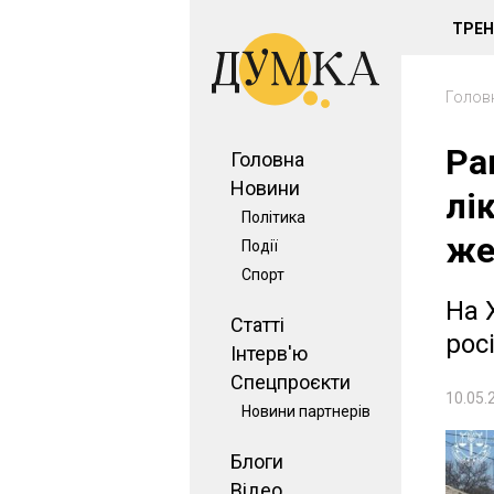
ТРЕ
Голов
Ра
Головна
Новини
лі
Політика
же
Події
Спорт
На 
Статті
рос
Інтерв'ю
Спецпроєкти
10.05.
Новини партнерів
Блоги
Відео