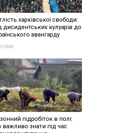
глість харківської свободи:
д дисидентських кулуарів до
раїнського авангарду
07.2026
зонний підробіток в полі:
 важливо знати під час