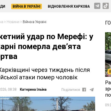
НДИ
ВІЙНА В УКРАЇНІ
ВІДНОВЛЕННЯ ХАРКОВА
на
>
Новини
>
Війна в Україні
Г
кетний удар по Мерефі: у
карні померла дев’ята
ртва
Харківщині через тиждень після
ійської атаки помер чоловік
Ра
зр
2026, 08:38
Катерина Ільїна
Поділитися
по
09.