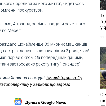
нього боролися за його життя”, - йдеться у
домленні прокуратури.
Тя
ві
аємо, 4 травня, росіяни завдали ракетного
ук
у по Мерефі.
31.
раждало щонайменше 36 мирних мешканців.
д постраждалих — хлопчик віком 2 роки, який
мав порізи склом. За попередніми даними,
таки застосовано ракету типу "Іскандер".
вини Харкова сьогодні:
Нічний "прильот” у
гатоповерхівку у Харкові: що відомо
Се
що