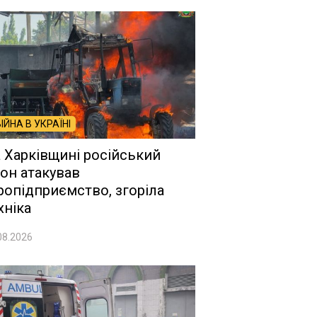
ВІЙНА В УКРАЇНІ
 Харківщині російський
он атакував
ропідприємство, згоріла
хніка
08.2026