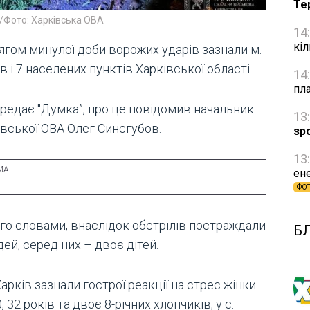
Те
/Фото: Харківська ОВА
14
кі
ягом минулої доби ворожих ударів зазнали м.
в і 7 населених пунктів Харківської області.
14
пл
ередає "Думка”, про це повідомив начальник
13
івської ОВА Олег Синєгубов.
зр
13
ене
ФО
ого словами, внаслідок обстрілів постраждали
Б
ей, серед них – двоє дітей.
Харків зазнали гострої реакції на стрес жінки
0, 32 років та двоє 8-річних хлопчиків; у с.