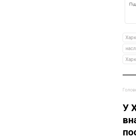
Харк
насл
Харк
Голов
У 
вн
по