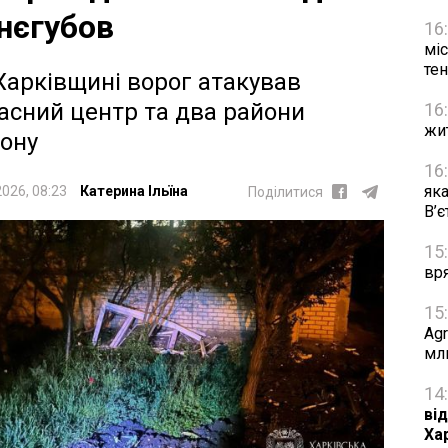
нєгубов
16
міс
тен
Харківщині ворог атакував
асний центр та два райони
16
жи
іону
16
яка
2026, 08:23
Катерина Ільїна
Поділитися
В’
15
вр
15
Agr
мл
14
від
Ха