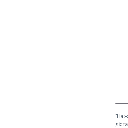
"На ж
діста