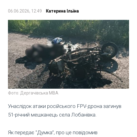
06.06.2026, 12:49
Катерина Ільїна
Фото: Дергачівська МВА
Унаслідок атаки російського FPV-дрона загинув
51-річний мешканець села Лобанівка.
Як передає "Думка”, про це повідомив