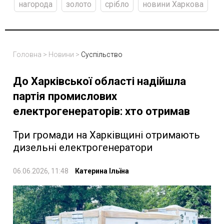
нагорода
золото
срібло
новини Харкова
Головна
>
Новини
>
Суспільство
До Харківської області надійшла
партія промислових
електрогенераторів: хто отримав
Три громади на Харківщині отримають
дизельні електрогенератори
06.06.2026, 11:48
Катерина Ільїна