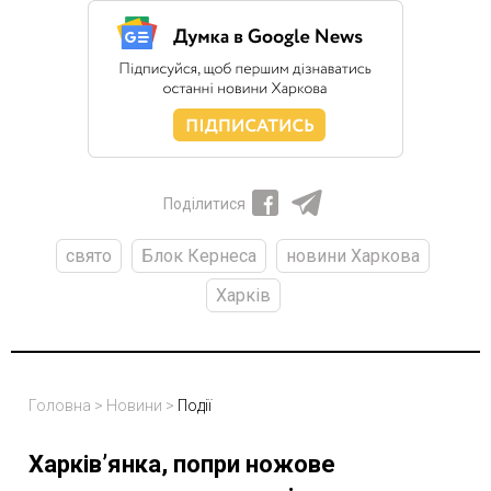
Поділитися
свято
Блок Кернеса
новини Харкова
Харків
Головна
>
Новини
>
Події
Харків’янка, попри ножове