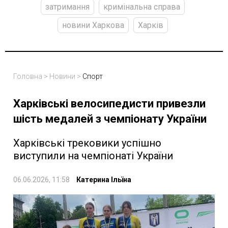
затримання
кримінальна справа
новини Харкова
Харків
Головна
>
Новини
>
Спорт
Харківські велосипедисти привезли
шість медалей з чемпіонату України
Харківські трековики успішно
виступили на чемпіонаті України
06.06.2026, 11:58
Катерина Ільїна