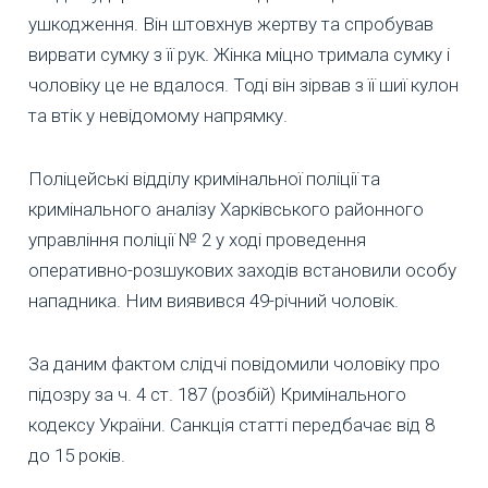
ушкодження. Він штовхнув жертву та спробував
вирвати сумку з її рук. Жінка міцно тримала сумку і
чоловіку це не вдалося. Тоді він зірвав з її шиї кулон
та втік у невідомому напрямку.
Поліцейські відділу кримінальної поліції та
кримінального аналізу Харківського районного
управління поліції № 2 у ході проведення
оперативно-розшукових заходів встановили особу
нападника. Ним виявився 49-річний чоловік.
За даним фактом слідчі повідомили чоловіку про
підозру за ч. 4 ст. 187 (розбій) Кримінального
кодексу України. Санкція статті передбачає від 8
до 15 років.