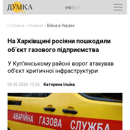
укр
|
рус
Головна
>
Новини
>
Війна в Україні
На Харківщині росіяни пошкодили
об’єкт газового підприємства
У Куп'янському районі ворог атакував
об’єкт критичної інфраструктури
06.06.2026, 13:26
Катерина Ільїна