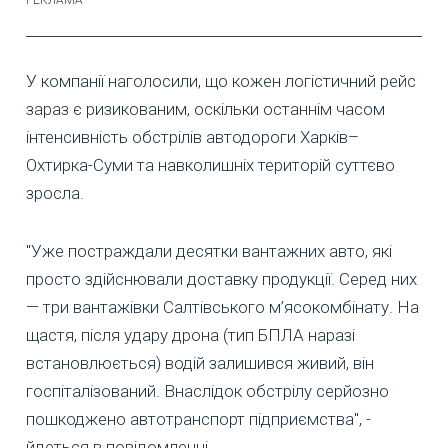
У компанії наголосили, що кожен логістичний рейс
зараз є ризикованим, оскільки останнім часом
інтенсивність обстрілів автодороги Харків–
Охтирка-Суми та навколишніх територій суттєво
зросла.
"Уже постраждали десятки вантажних авто, які
просто здійснювали доставку продукції. Серед них
— три вантажівки Салтівського м’ясокомбінату. На
щастя, після удару дрона (тип БПЛА наразі
встановлюється) водій залишився живий, він
госпіталізований. Внаслідок обстрілу серйозно
пошкоджено автотранспорт підприємства", -
йдеться в повідомленні.