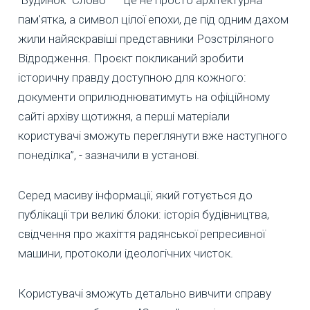
"Будинок "Слово" — це не просто архітектурна
пам'ятка, а символ цілої епохи, де під одним дахом
жили найяскравіші представники Розстріляного
Відродження. Проєкт покликаний зробити
історичну правду доступною для кожного:
документи оприлюднюватимуть на офіційному
сайті архіву щотижня, а перші матеріали
користувачі зможуть переглянути вже наступного
понеділка”, - зазначили в установі.
Серед масиву інформації, який готується до
публікації три великі блоки: історія будівництва,
свідчення про жахіття радянської репресивної
машини, протоколи ідеологічних чисток.
Користувачі зможуть детально вивчити справу