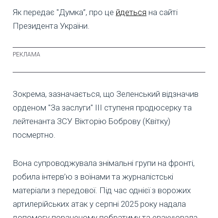
Як передає "Думка”, про це
йдеться
на сайті
Президента України.
Зокрема, зазначається, що Зеленський відзначив
орденом "За заслуги" ІІІ ступеня продюсерку та
лейтенанта ЗСУ Вікторію Боброву (Квітку)
посмертно.
Вона супроводжувала знімальні групи на фронті,
робила інтерв’ю з воїнами та журналістські
матеріали з передової. Під час однієї з ворожих
артилерійських атак у серпні 2025 року надала
допомогу пораненому побратиму та евакуювала