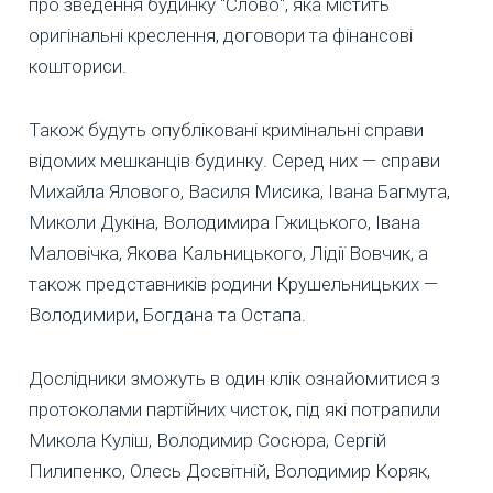
про зведення будинку "Слово", яка містить
оригінальні креслення, договори та фінансові
кошториси.
Також будуть опубліковані кримінальні справи
відомих мешканців будинку. Серед них — справи
Михайла Ялового, Василя Мисика, Івана Багмута,
Миколи Дукіна, Володимира Гжицького, Івана
Маловічка, Якова Кальницького, Лідії Вовчик, а
також представників родини Крушельницьких —
Володимири, Богдана та Остапа.
Дослідники зможуть в один клік ознайомитися з
протоколами партійних чисток, під які потрапили
Микола Куліш, Володимир Сосюра, Сергій
Пилипенко, Олесь Досвітній, Володимир Коряк,