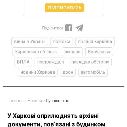
Поділитися
війна в Україні
пожежа
поліція Харкова
Харківська область
лікарня
Вовчанськ
БПЛА
постраждалі
наслідки обстрілу
новини Харкова
дрон
автомобіль
Головна
>
Новини
>
Суспільство
У Харкові оприлюднять архівні
документи, пов’язані з будинком