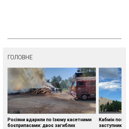
ГОЛОВНЕ
Росіяни вдарили по Ізюму касетними
Кабмін погод
боєприпасами: двоє загиблих
заступника н