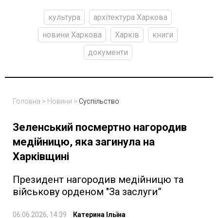
культура
архітектура Харкова
новини Харкова
Харків
книги
документи
Головна
>
Новини
>
Суспільство
Зеленський посмертно нагородив
медійницю, яка загинула на
Харківщині
Президент нагородив медійницю та
військову орденом "За заслуги”
06.06.2026, 14:39
Катерина Ільїна