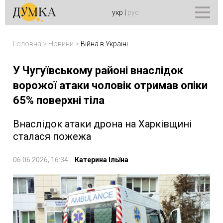
укр
|
рус
Головна
>
Новини
>
Війна в Україні
У Чугуївському районі внаслідок
ворожої атаки чоловік отримав опіки
65% поверхні тіла
Внаслідок атаки дрона на Харківщині
сталася пожежа
06.06.2026, 16:34
Катерина Ільїна