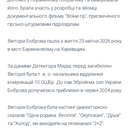
його. Брала участь у розробці та зйомці
документального фільму "Воїни гір", присвяченого
гірсько-штурмовим підрозділам.
Вікторія Боброва пішла з життя 23 квітня 2026 року
в місті Барвінковому на Харківщині.
За даними Детектора Медіа, перед загибеллю
Вікторія була т. в. о. начальника відділення
комунікацій 10 ОШБр. До лав Збройних сил України
Боброва долучилася приблизно в червні 2024 року.
Вікторія Боброва була кастинг-директоркою
серіалів "Одна родина. Весілля", "Окуповані", "Друзі"
та "Холод", які виходили на телеканалі "2+2".