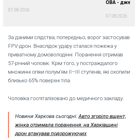
ОВА - джере
07.08.2026
07.08.2026
За даними слідства, попередньо, ворог застосував
FPV-дрон. Внаслідок удару сталася пожежа у
приватному домоволодінні. Поранення отримав
57-річний чоловік. Крім того, у постраждалого
множинні опіки полум’ям II–III ступенів, які охопили
близько 65% поверхні тіла.
Чоловіка госпіталізовано до медичного закладу.
Новини Харкова сьогодні:
Авто згоріло вщент,
жінка отримала поранення: на Харківщині
дрон атакував подорожуючих