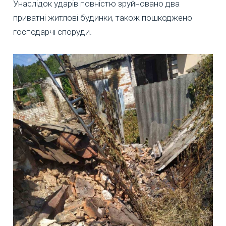
Унаслідок ударів повністю зруйновано два
приватні житлові будинки, також пошкоджено
господарчі споруди.