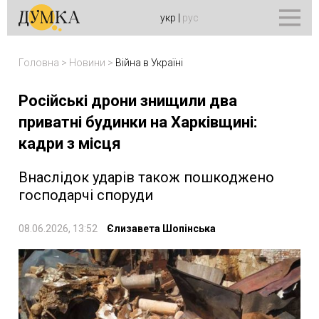
укр
|
рус
Головна
>
Новини
>
Війна в Україні
Російські дрони знищили два
приватні будинки на Харківщині:
кадри з місця
Внаслідок ударів також пошкоджено
господарчі споруди
08.06.2026, 13:52
Єлизавета Шопінська