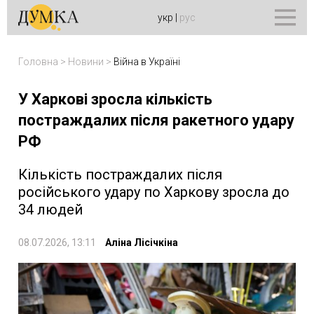
укр
|
рус
Головна
>
Новини
>
Війна в Україні
У Харкові зросла кількість
постраждалих після ракетного удару
РФ
Кількість постраждалих після
російського удару по Харкову зросла до
34 людей
08.07.2026, 13:11
Аліна Лісічкіна