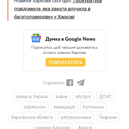
Новини Харкова сьогодні:
Прокуратура
повідомила, яка ракета влучила в
багатоповерхівку у Харкові
Поділитися
війна в Україні
війна
обстріл
ДСНС
порятунок
евакуація
Куп'янськ
Харківська область
рятувальники
Тварини
новини Харкова
Харків