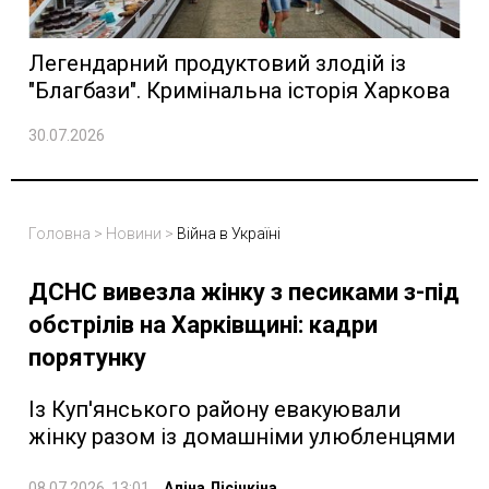
Легендарний продуктовий злодій із
"Благбази". Кримінальна історія Харкова
30.07.2026
Головна
>
Новини
>
Війна в Україні
ДСНС вивезла жінку з песиками з-під
обстрілів на Харківщині: кадри
порятунку
Із Куп'янського району евакуювали
жінку разом із домашніми улюбленцями
08.07.2026, 13:01
Аліна Лісічкіна