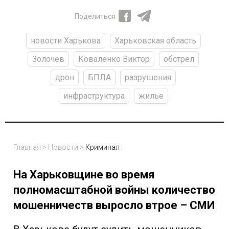
Поделиться
новости Харькова
Харьковская область
Золочев
Коваленко Виктор
обстрел
дрон
БПЛА
разрушения
инфраструктура
жилье
Главная
>
Новости
>
Криминал
На Харьковщине во время
полномасштабной войны количество
мошенничеств выросло втрое – СМИ