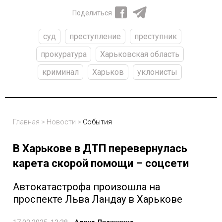
Поделиться
суд
преступление
преступник
прокуратура
Харьковская область
криминал
Харьков
уклонисты
Главная
>
Новости
>
События
В Харькове в ДТП перевернулась
карета скорой помощи – соцсети
Автокатастрофа произошла на
проспекте Льва Ландау в Харькове