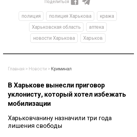
Поделиться
полиция
полиция Харькова
кража
Харьковская область
аптека
новости Харькова
Харьков
Главная
>
Новости
>
Криминал
В Харькове вынесли приговор
уклонисту, который хотел избежать
мобилизации
Харьковчанину назначили три года
лишения свободы