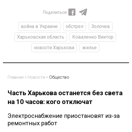
Поделиться
война в Украине
обстрел
Золочев
Харьковская область
Коваленко Виктор
новости Харькова
жилье
Главная
>
Новости
>
Общество
Часть Харькова останется без света
на 10 часов: кого отключат
Электроснабжение приостановят из-за
ремонтных работ